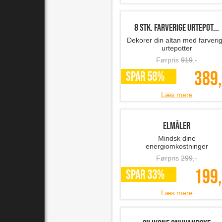
8 stk. farverige urtepot...
Dekorer din altan med farveri
urtepotter
Førpris
919
,-
389,
SPAR 58%
Læs mere
Elmåler
Mindsk dine
energiomkostninger
Førpris
299
,-
199,
SPAR 33%
Læs mere