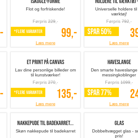
Iskugle-forme
Holdere til værktøj - 
Flot og forfriskende!
Universelle holdere til 
værktøj!
Førpris
229
,-
Førpris
792
,-
-
99,-
3
SPAR 50%
*Flere varianter
Læs mere
Læs mere
Et print på canvas
Haveslange
Lav dine personlige billeder om
Den smarte haveslang
til kunstværker!
messingkoblinger
Førpris
270
,-
Førpris
1099
,-
-
135,-
2
SPAR 77%
*Flere varianter
Læs mere
Læs mere