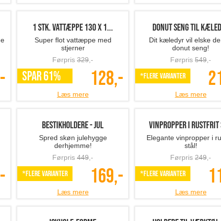
1 stk. vattæppe 130 x 1...
Donut seng til kæle
ge
Super flot vattæppe med
Dit kæledyr vil elske d
stjerner
donut seng!
Førpris
329
,-
Førpris
549
,-
-
128,-
2
SPAR 61%
*Flere varianter
Læs mere
Læs mere
Bestikholdere - jul
Vinpropper i rustfrit s
Spred skøn julehygge
Elegante vinpropper i rus
derhjemme!
stål!
Førpris
449
,-
Førpris
249
,-
-
169,-
1
*Flere varianter
*Flere varianter
Læs mere
Læs mere