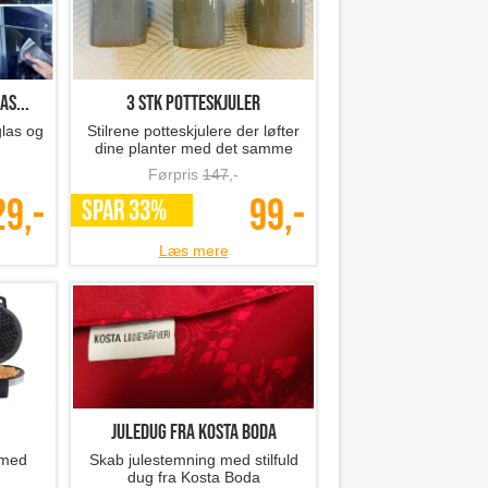
as...
3 stk potteskjuler
glas og
Stilrene potteskjulere der løfter
dine planter med det samme
Førpris
147
,-
29,-
99,-
SPAR 33%
Læs mere
Juledug fra Kosta Boda
 med
Skab julestemning med stilfuld
dug fra Kosta Boda