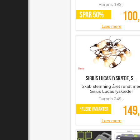
Førpris
199
,-
100,
SPAR 50%
Læs mere
Sirius LUCAS lyskæde, s...
Skab stemning året rundt me
Sirius Lucas lyskæder
Førpris
249
,-
149,
*Flere varianter
Læs mere