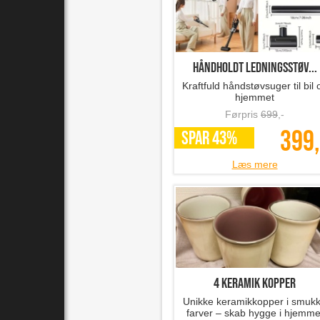
Håndholdt ledningsstøv...
Kraftfuld håndstøvsuger til bil 
hjemmet
Førpris
699
,-
399,
SPAR 43%
Læs mere
4 keramik kopper
Unikke keramikkopper i smuk
farver – skab hygge i hjemme