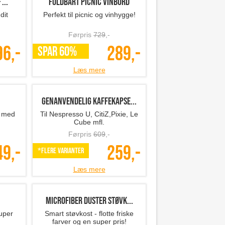
...
Foldbart picnic vinbord
dit
Perfekt til picnic og vinhygge!
Førpris
729
,-
96,-
289,-
SPAR 60%
Læs mere
Genanvendelig kaffekapse...
e med
Til Nespresso U, CitiZ,Pixie, Le
Cube mfl.
Førpris
609
,-
49,-
259,-
*Flere varianter
Læs mere