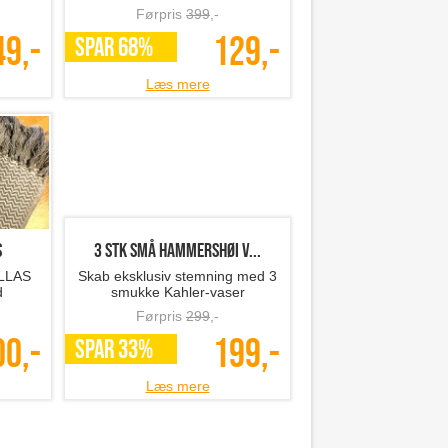
Førpris
399
,-
49,-
129,-
SPAR 68%
Læs mere
S
3 stk små Hammershøi v...
ELLAS
Skab eksklusiv stemning med 3
d
smukke Kahler-vaser
Førpris
299
,-
00,-
199,-
SPAR 33%
Læs mere