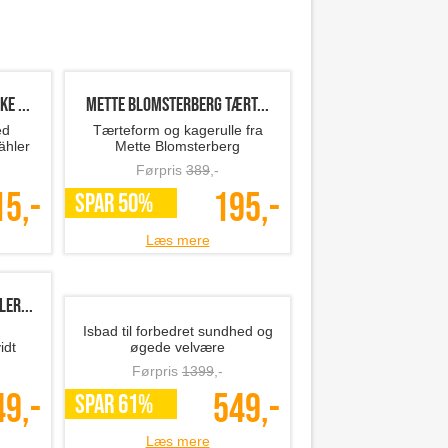
e ...
Mette Blomsterberg tært...
ed
Tærteform og kagerulle fra
ähler
Mette Blomsterberg
Førpris
389
,-
15,-
195,-
SPAR 50%
Læs mere
er...
Isbad til forbedret sundhed og
idt
øgede velvære
Førpris
1399
,-
49,-
549,-
SPAR 61%
Læs mere