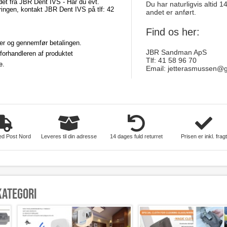
ddet fra JBR Dent IVS - Har du evt.
Du har naturligvis altid 
eringen, kontakt JBR Dent IVS på tlf: 42
andet er anført.
Find os her:
er og gennemfør betalingen.
JBR Sandman ApS
l forhandleren af produktet
Tlf: 41 58 96 70
e.
Email:
jetterasmussen@
hus-og-have
ed Post Nord
Leveres til din adresse
14 dages fuld returret
Prisen er inkl. fragt
kategori