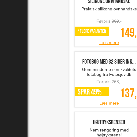
Silikone onvhandske
Praktisk silikone ovnhandske
Førpris
369
,-
149,
*Flere varianter
Læs mere
Fotobog med 32 sider ink...
Gem minderne i en kvalitets
fotobog fra Fotosjov.dk
Førpris
268
,-
137,
SPAR 49%
Læs mere