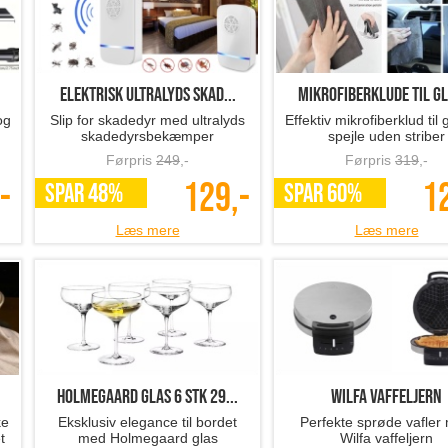
Elektrisk ultralyds skad...
Mikrofiberklude til gl
og
Slip for skadedyr med ultralyds
Effektiv mikrofiberklud til 
skadedyrsbekæmper
spejle uden striber
Førpris
249
,-
Førpris
319
,-
-
129,-
1
SPAR 48%
SPAR 60%
Læs mere
Læs mere
Holmegaard glas 6 stk 29...
Wilfa vaffeljern
ke
Eksklusiv elegance til bordet
Perfekte sprøde vafler
t
med Holmegaard glas
Wilfa vaffeljern