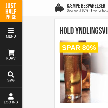
KÆMPE BESPARELSER
Spar op til 80% - Hvorfor bet
Hold yndlingsvi
MENU
SPAR 80%
KURV
SØG
LOG IND