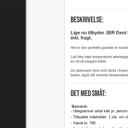
Beskrivelse:
Lige nu tilbyder JBR Dent IV
inkl. fragt.
Her er den perfekte gaveide til manden
Lad ikke høje temperaturer ødelægge e
en ret så elegant måde.
Du opbevarer dine chill sticks i fryse
bedre, også når sommer temperaturen
Det med småt:
Bemærk:
Ubegrænset antal køb pr. person
Tilbuddet indeholder: 1 stk. vin ch
Værdi kr. 798