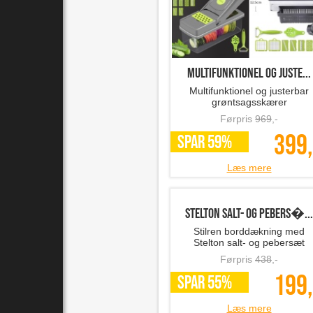
Multifunktionel og juste...
Multifunktionel og justerbar
grøntsagsskærer
Førpris
969
,-
399,
SPAR 59%
Læs mere
Stelton salt- og pebers�...
Stilren borddækning med
Stelton salt- og pebersæt
Førpris
438
,-
199,
SPAR 55%
Læs mere