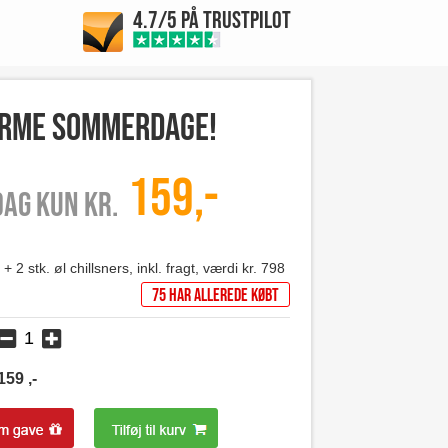
4.7/5 PÅ TRUSTPILOT
varme sommerdage!
159,-
 dag kun kr.
s + 2 stk. øl chillsners, inkl. fragt, værdi kr. 798
75 har allerede købt
159
,-