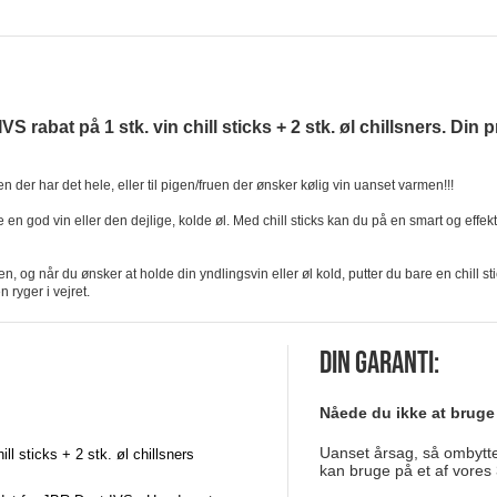
S rabat på 1 stk. vin chill sticks + 2 stk. øl chillsners. Din pr
 der har det hele, eller til pigen/fruen der ønsker kølig vin uanset varmen!!!
n god vin eller den dejlige, kolde øl. Med chill sticks kan du på en smart og effekt
ren, og når du ønsker at holde din yndlingsvin eller øl kold, putter du bare en chill 
 ryger i vejret.
Din garanti:
Nåede du ikke at bruge
Uanset årsag, så ombytter
ill sticks + 2 stk. øl chillsners
kan bruge på et af vores 