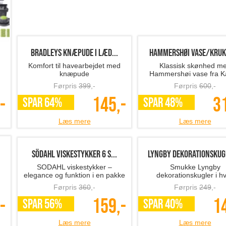
BRADLEYS knæpude i læd...
Hammershøi vase/krukk
Komfort til havearbejdet med
Klassisk skønhed m
knæpude
Hammershøi vase fra K
Førpris
399
,-
Førpris
600
,-
-
145,-
3
SPAR 64%
SPAR 48%
Læs mere
Læs mere
SÖDAHL viskestykker 6 s...
Lyngby dekorationskugl
SODAHL viskestykker –
Smukke Lyngby
elegance og funktion i en pakke
dekorationskugler i hv
porcelæn, 2-pak
Førpris
360
,-
Førpris
249
,-
-
159,-
1
SPAR 56%
SPAR 40%
Læs mere
Læs mere