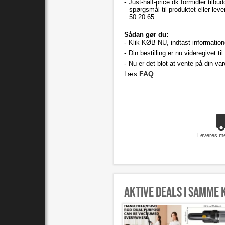
Just-half-price.dk formidler tilbu
spørgsmål til produktet eller lev
50 20 65.
Sådan gør du:
Klik KØB NU, indtast information
Din bestilling er nu videregivet ti
Nu er det blot at vente på din var
FAQ
Læs
.
Leveres m
Aktive deals i samme 