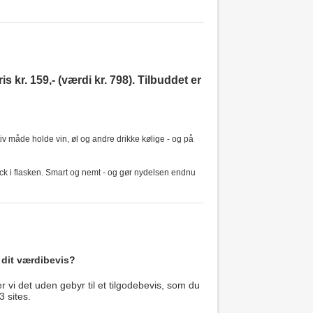
is kr. 159,- (værdi kr. 798). Tilbuddet er
iv måde holde vin, øl og andre drikke kølige - og på
stick i flasken. Smart og nemt - og gør nydelsen endnu
 dit værdibevis?
 vi det uden gebyr til et tilgodebevis, som du
3 sites.