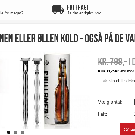
FRI FRAGT
ale for meget?
Ja det er rigtigt nok..
nen eller øllen kold - også på de 
Kr. 798
,- I
1 stk. vin chill stick
Vælg antal:
I alt: