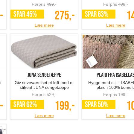
Førpris
499
,-
Førpris
400
,-
-
275,-
1
SPAR 45%
SPAR 63%
Læs mere
Læs mere
JUNA sengetæppe
Plaid fra ISABELLA
d
Giv soveværelset et løft med et
Hygge med stil – ISAB
stilrent JUNA sengetæppe
plaid i 100% bomul
Førpris
529
,-
Førpris
199
,-
-
199,-
1
SPAR 62%
SPAR 50%
Læs mere
Læs mere