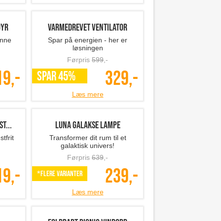
dyr
Varmedrevet ventilator
enne
Spar på energien - her er
løsningen
Førpris
599
,-
19,-
329,-
SPAR 45%
Læs mere
t...
Luna Galakse lampe
tfrit
Transformer dit rum til et
galaktisk univers!
Førpris
639
,-
19,-
239,-
*Flere varianter
Læs mere