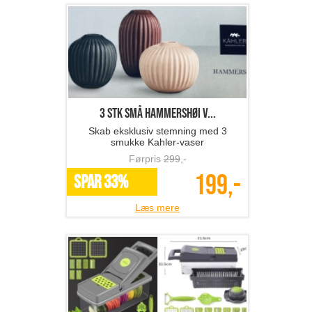
3 stk små Hammershøi v...
Skab eksklusiv stemning med 3
smukke Kahler-vaser
Førpris
299
,-
199,-
SPAR 33%
Læs mere