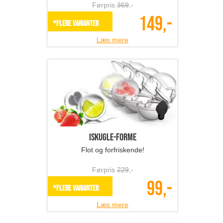
Førpris
369
,-
149,-
*Flere varianter
Læs mere
Iskugle-forme
Flot og forfriskende!
Førpris
229
,-
99,-
*Flere varianter
Læs mere