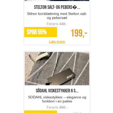
Stelton salt- og pebers�...
Stilren borddækning med Stelton salt-
og pebersæt
Førpris
438
,-
199,-
SPAR 55%
Læs mere
SÖDAHL viskestykker 6 s...
SODAHL viskestykker – elegance og
funktion i en pakke
Førpris
360
,-