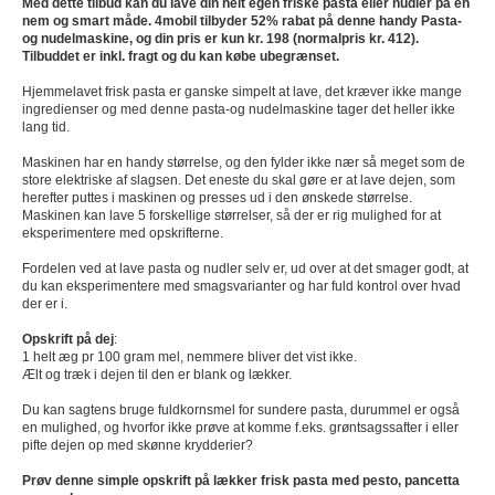
Med dette tilbud kan du lave din helt egen friske pasta eller nudler på en
nem og smart måde. 4mobil tilbyder 52% rabat på denne handy Pasta-
og nudelmaskine, og din pris er kun kr. 198 (normalpris kr. 412).
Tilbuddet er inkl. fragt og du kan købe ubegrænset.
Hjemmelavet frisk pasta er ganske simpelt at lave, det kræver ikke mange
ingredienser og med denne pasta-og nudelmaskine tager det heller ikke
lang tid.
Maskinen har en handy størrelse, og den fylder ikke nær så meget som de
store elektriske af slagsen. Det eneste du skal gøre er at lave dejen, som
herefter puttes i maskinen og presses ud i den ønskede størrelse.
Maskinen kan lave 5 forskellige størrelser, så der er rig mulighed for at
eksperimentere med opskrifterne.
Fordelen ved at lave pasta og nudler selv er, ud over at det smager godt, at
du kan eksperimentere med smagsvarianter og har fuld kontrol over hvad
der er i.
Opskrift på dej
:
1 helt æg pr 100 gram mel, nemmere bliver det vist ikke.
Ælt og træk i dejen til den er blank og lækker.
Du kan sagtens bruge fuldkornsmel for sundere pasta, durummel er også
en mulighed, og hvorfor ikke prøve at komme f.eks. grøntsagssafter i eller
pifte dejen op med skønne krydderier?
Prøv denne simple opskrift på lækker frisk pasta med pesto, pancetta