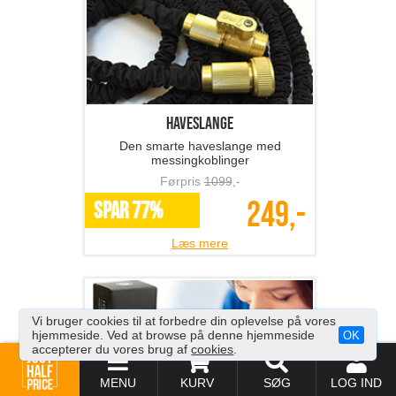
Haveslange
Den smarte haveslange med
messingkoblinger
Førpris
1099
,-
249,-
SPAR 77%
Læs mere
Vi bruger cookies til at forbedre din oplevelse på vores
hjemmeside. Ved at browse på denne hjemmeside
OK
accepterer du vores brug af
cookies
.
MENU
KURV
SØG
LOG IND