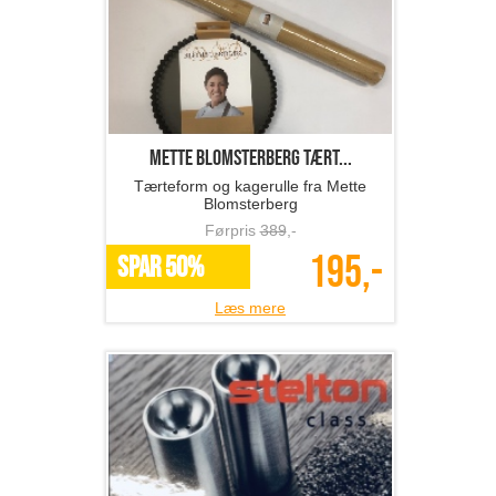
Mette Blomsterberg tært...
Tærteform og kagerulle fra Mette
Blomsterberg
Førpris
389
,-
195,-
SPAR 50%
Læs mere