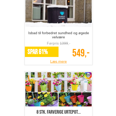
Isbad til forbedret sundhed og øgede
velvære
Førpris
1399
,-
549,-
SPAR 61%
Læs mere
8 stk. farverige urtepot...