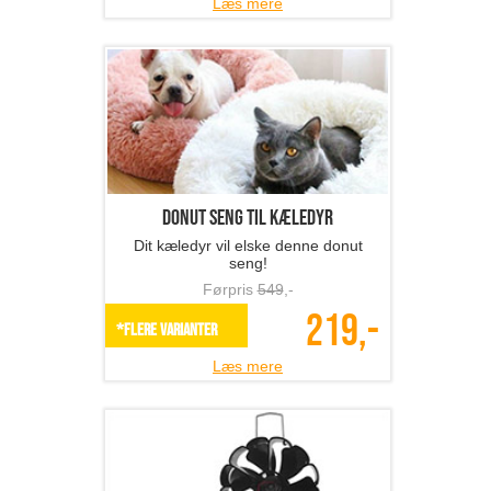
Læs mere
Donut seng til kæledyr
Dit kæledyr vil elske denne donut
seng!
Førpris
549
,-
219,-
*Flere varianter
Læs mere