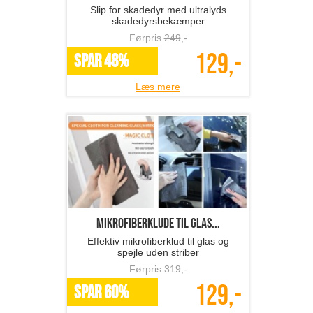
Slip for skadedyr med ultralyds
skadedyrsbekæmper
Førpris
249
,-
129,-
SPAR 48%
Læs mere
Mikrofiberklude til glas...
Effektiv mikrofiberklud til glas og
spejle uden striber
Førpris
319
,-
129,-
SPAR 60%