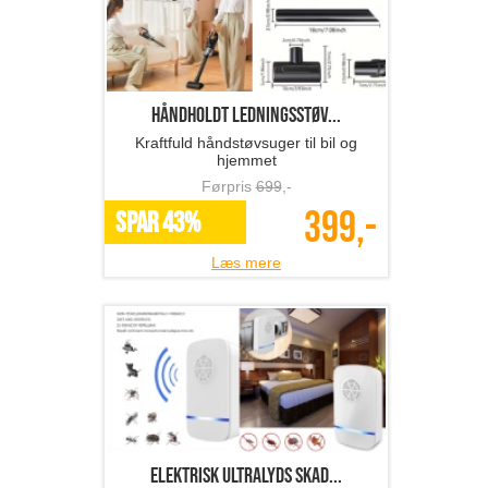
Håndholdt ledningsstøv...
Kraftfuld håndstøvsuger til bil og
hjemmet
Førpris
699
,-
399,-
SPAR 43%
Læs mere
Elektrisk ultralyds skad...