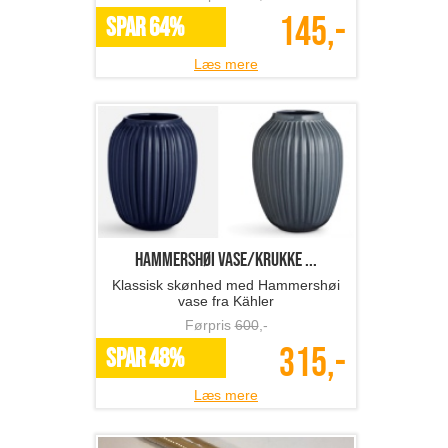
145,-
SPAR 64%
Læs mere
Hammershøi vase/krukke ...
Klassisk skønhed med Hammershøi
vase fra Kähler
Førpris
600
,-
315,-
SPAR 48%
Læs mere