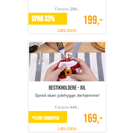
Førpris
299
,-
199,-
SPAR 33%
Læs mere
Bestikholdere - jul
Spred skøn julehygge derhjemme!
Førpris
449
,-
169,-
*Flere varianter
Læs mere