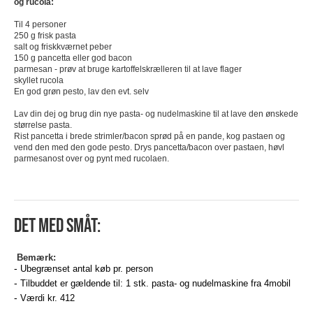
og rucola:
Til 4 personer
250 g frisk pasta
salt og friskkværnet peber
150 g pancetta eller god bacon
parmesan - prøv at bruge kartoffelskrælleren til at lave flager
skyllet rucola
En god grøn pesto, lav den evt. selv
Lav din dej og brug din nye pasta- og nudelmaskine til at lave den ønskede
størrelse pasta.
Rist pancetta i brede strimler/bacon sprød på en pande, kog pastaen og
vend den med den gode pesto. Drys pancetta/bacon over pastaen, høvl
parmesanost over og pynt med rucolaen.
Det med småt:
Bemærk:
Ubegrænset antal køb pr. person
Tilbuddet er gældende til: 1 stk. pasta- og nudelmaskine fra 4mobil
Værdi kr. 412