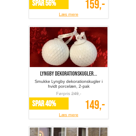
159,-
SPAR 56%
Læs mere
Lyngby dekorationskugler...
Smukke Lyngby dekorationskugler i
hvidt porcelæn, 2-pak
Førpris
249
,-
149,-
SPAR 40%
Læs mere