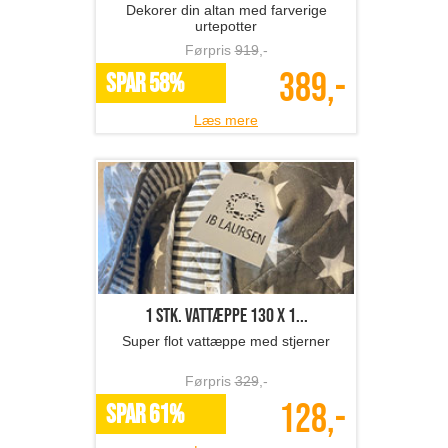
Dekorer din altan med farverige
urtepotter
Førpris
919
,-
389,-
SPAR 58%
Læs mere
1 stk. vattæppe 130 x 1...
Super flot vattæppe med stjerner
Førpris
329
,-
128,-
SPAR 61%