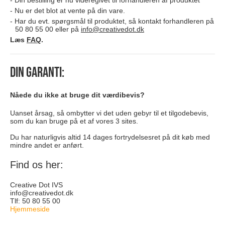
Din bestilling er nu videregivet til forhandleren af produktet
Nu er det blot at vente på din vare.
Har du evt. spørgsmål til produktet, så kontakt forhandleren på
50 80 55 00 eller på
info@creativedot.dk
Læs
FAQ
.
Din garanti:
Nåede du ikke at bruge dit værdibevis?
Uanset årsag, så ombytter vi det uden gebyr til et tilgodebevis,
som du kan bruge på et af vores 3 sites.
Du har naturligvis altid 14 dages fortrydelsesret på dit køb med
mindre andet er anført.
Find os her:
Creative Dot IVS
info@creativedot.dk
Tlf: 50 80 55 00
Hjemmeside
hus-og-have