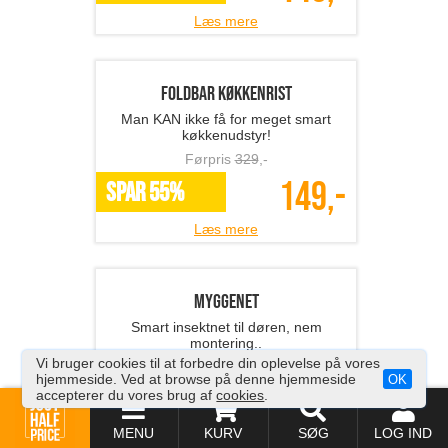
Førpris
609
,-
259,-
*Flere varianter
Læs mere
Højtryksrenser
Nem rengøring med højtryksrens!
Førpris
559
,-
Vi bruger cookies til at forbedre din oplevelse på vores
199,-
SPAR 64%
hjemmeside. Ved at browse på denne hjemmeside
OK
accepterer du vores brug af
cookies
.
Læs mere
MENU
KURV
SØG
LOG IND