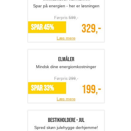
hvidt porcelæn, 2-pak
Førpris
249
,-
149,-
SPAR 40%
Læs mere
Isbad til forbedret sundhed og øgede
velvære
Førpris
1399
,-
549,-
SPAR 61%
Læs mere