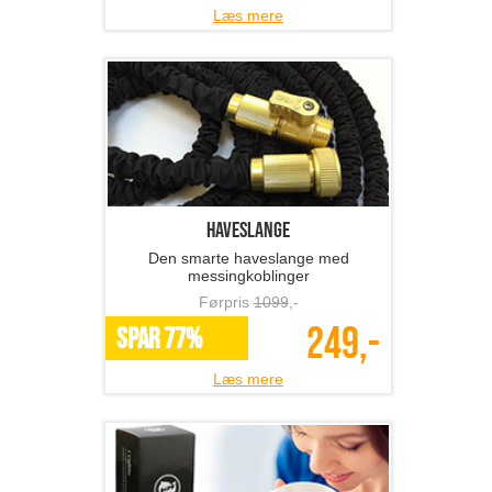
Luna Galakse lampe
Transformer dit rum til et galaktisk
univers!
Førpris
639
,-
239,-
*Flere varianter
Læs mere
Silikone onvhandske