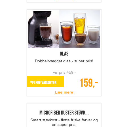
Foldbart picnic vinbord
Perfekt til picnic og vinhygge!
Førpris
729
,-
289,-
SPAR 60%
Læs mere
Fotobog med 32 sider ink...
Gem minderne i en kvalitets fotobog