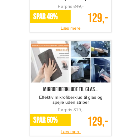
Førpris
249
,-
129,-
SPAR 48%
Læs mere
Mikrofiberklude til glas...
Effektiv mikrofiberklud til glas og
spejle uden striber
Førpris
319
,-
129,-
SPAR 60%
Læs mere