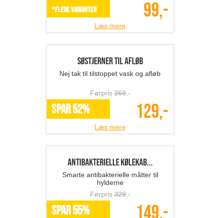
Haveslange
Den smarte haveslange med
messingkoblinger
Førpris
1099
,-
249,-
SPAR 77%
Læs mere
Genanvendelig kaffekapse...
Til Nespresso U, CitiZ,Pixie, Le Cube
mfl.