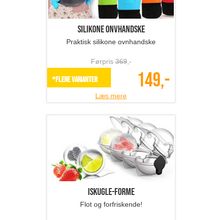
Varmedrevet ventilator
Spar på energien - her er løsningen
Førpris
599
,-
329,-
SPAR 45%
Læs mere