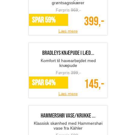
3 stk små Hammershøi v...
Skab eksklusiv stemning med 3
smukke Kahler-vaser
Førpris
299
,-
199,-
SPAR 33%
Læs mere
Multifunktionel og juste...
Multifunktionel og justerbar
grøntsagsskærer
Førpris
969
,-
399,-
SPAR 59%