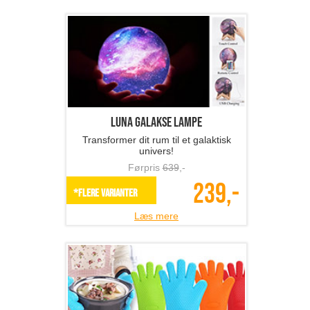
1 stk. vattæppe 130 x 1...
Super flot vattæppe med stjerner
Førpris
329
,-
128,-
SPAR 61%
Læs mere
Donut seng til kæledyr
Dit kæledyr vil elske denne donut
seng!
Førpris
549
,-
219,-
*Flere varianter
Læs mere