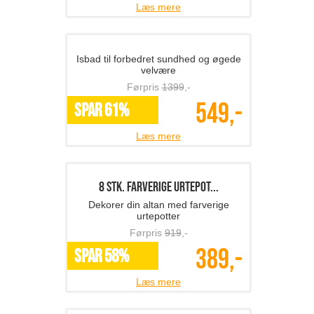
Tærteform og kagerulle fra Mette
Blomsterberg
Førpris
389
,-
195,-
SPAR 50%
Læs mere
Stelton salt- og pebers�...
Stilren borddækning med Stelton salt-
og pebersæt
Førpris
438
,-
199,-
SPAR 55%