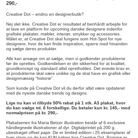
290,-
Creative Dot – endnu en designerbutik?
Nej slet ikke. Creative Dot er resultatet af benhårdt arbejde for
at lave en platform for upcoming danske designere indenfor
grafiske plakater, møbler, interiør, smykker og accessories.
Målet er, at Creative Dot skal fungere som Hot-Spot for nye
designere, hvor de kan finde inspiration, sparre med hinanden
og sælge deres produkter.
Alle kan ansøge om at sælge, men vi godkender produkterne
før de oprettes. Godkendelsen er din sikkerhed for at kvalitet,
grundkoncept og standard altid opretholdes. Det eneste krav er,
at produkterne skal være unikke og de skal have en grafisk eller
designmæssig “historie”.
Som kunde på Creative Dot vil du derfor altid være opdateret
med de nyeste danske trends og designs.
Lige nu kan vi tilbyde 50% rabat på 1 stk. A3 plakat, hvor
du kan vælge ml. 6 forskellige. Du betaler kun kr. 145,- mod
normalprisen på kr. 290,-
Plakatserien fra Maria Betzer illustration består af 6 exclusive
håndtegnede illustrationer af dyr. Digitalprintet på 200 g.
ubestrøget offset papir. De er limited edition i 25 eksemplarer af
hver slags og de kan KUN købes hos Creative Dot. Ramme er