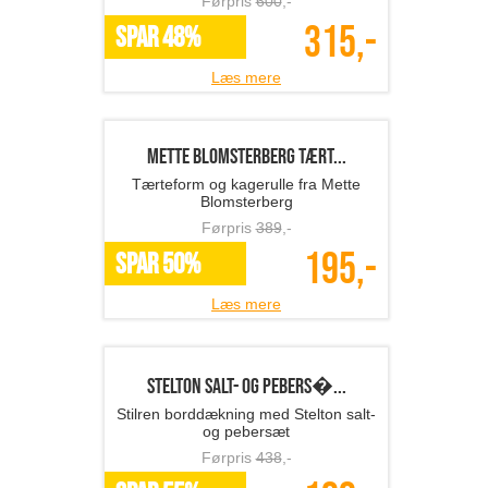
Læs mere
BRADLEYS knæpude i læd...
Komfort til havearbejdet med
knæpude
Førpris
399
,-
145,-
SPAR 64%
Læs mere