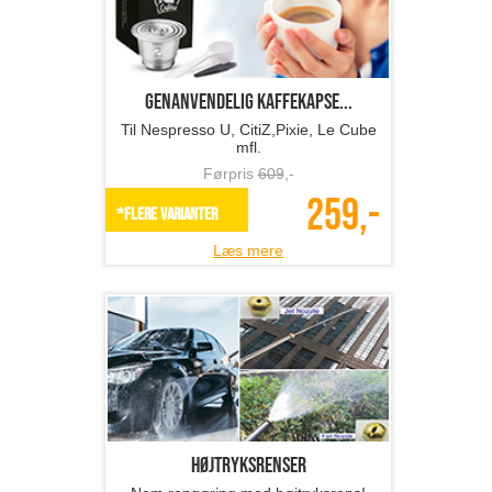
Praktisk silikone ovnhandske
Førpris
369
,-
149,-
*Flere varianter
Læs mere
Iskugle-forme
Flot og forfriskende!
Førpris
229
,-
99,-
*Flere varianter