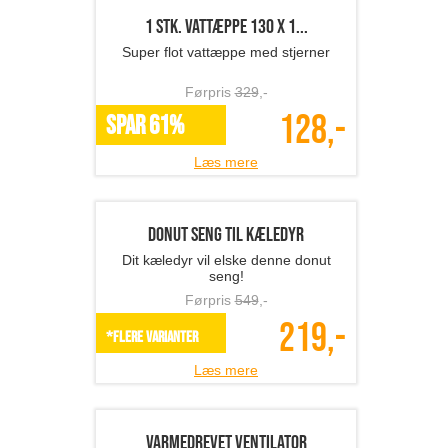
Læs mere
SÖDAHL viskestykker 6 s...
SODAHL viskestykker – elegance og
funktion i en pakke
Førpris
360
,-
159,-
SPAR 56%
Læs mere
Lyngby dekorationskugler...
Smukke Lyngby dekorationskugler i