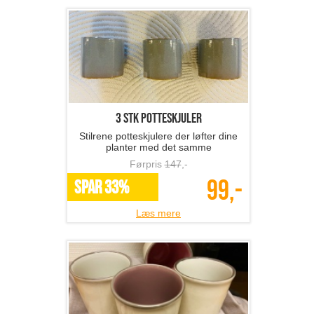
3 stk potteskjuler
Stilrene potteskjulere der løfter dine
planter med det samme
Førpris
147
,-
99,-
SPAR 33%
Læs mere