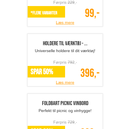
Elmåler
Mindsk dine energiomkostninger
Førpris
299
,-
199,-
SPAR 33%
Læs mere
Bestikholdere - jul
Spred skøn julehygge derhjemme!
Førpris
449
,-
169,-
*Flere varianter