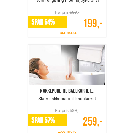
Læs mere
Holdere til værktøj - ...
Universelle holdere til dit værktøj!
Førpris
792
,-
396,-
SPAR 50%
Læs mere