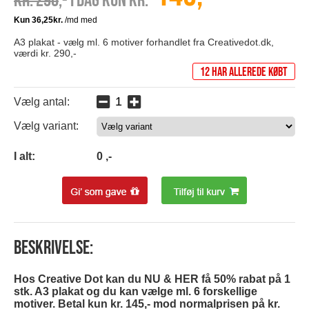
Kr. 290
,- I dag kun kr.
A3 plakat - vælg ml. 6 motiver forhandlet fra Creativedot.dk,
værdi kr. 290,-
12 har allerede købt
Vælg antal:
Vælg variant:
0
I alt:
0
,-
Beskrivelse:
Hos Creative Dot kan du NU & HER få 50% rabat på 1
stk. A3 plakat og du kan vælge ml. 6 forskellige
motiver. Betal kun kr. 145,- mod normalprisen på kr.