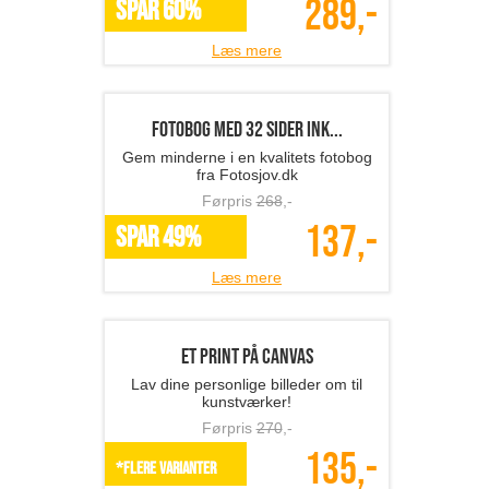
Læs mere
Vinpropper i rustfrit st...
Elegante vinpropper i rustfrit stål!
Førpris
249
,-
119,-
*Flere varianter
Læs mere