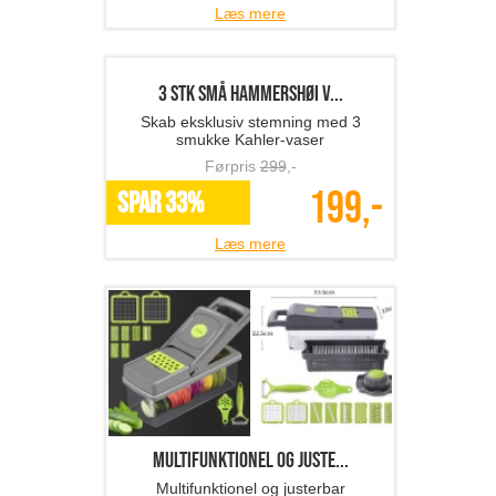
199,-
SPAR 62%
Læs mere
Plaid fra ISABELLAS
Hygge med stil – ISABELLAS plaid i
100% bomuld
Førpris
199
,-
100,-
SPAR 50%
Læs mere