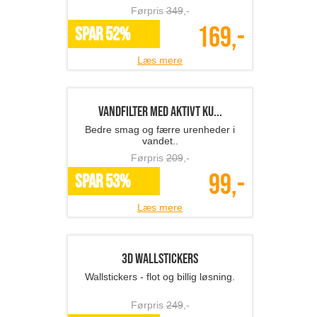
fra Fotosjov.dk
Førpris
268
,-
137,-
SPAR 49%
Læs mere
Et print på canvas
Lav dine personlige billeder om til
kunstværker!
Førpris
270
,-
135,-
*Flere varianter
Læs mere