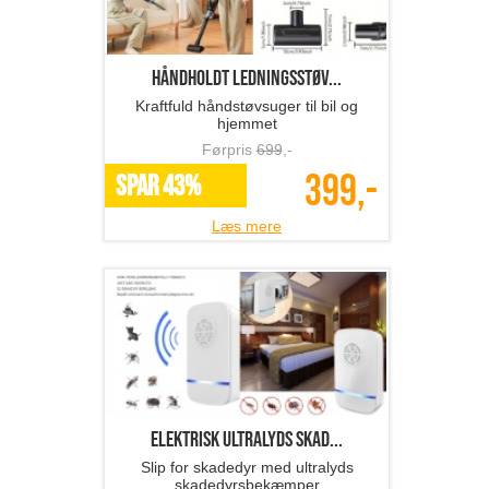
Håndholdt ledningsstøv...
Kraftfuld håndstøvsuger til bil og
hjemmet
Førpris
699
,-
399,-
SPAR 43%
Læs mere
Elektrisk ultralyds skad...
Slip for skadedyr med ultralyds
skadedyrsbekæmper