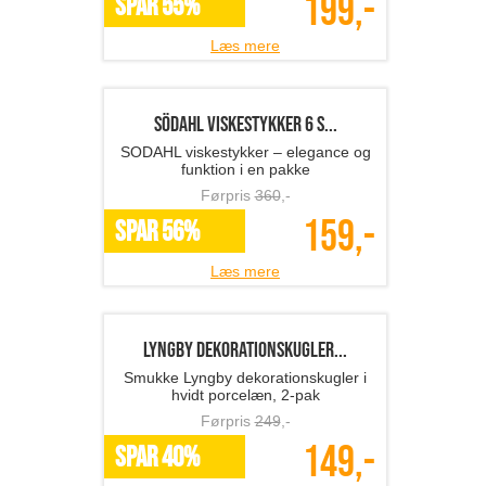
Hammershøi vase/krukke ...
Klassisk skønhed med Hammershøi
vase fra Kähler
Førpris
600
,-
315,-
SPAR 48%
Læs mere
Mette Blomsterberg tært...