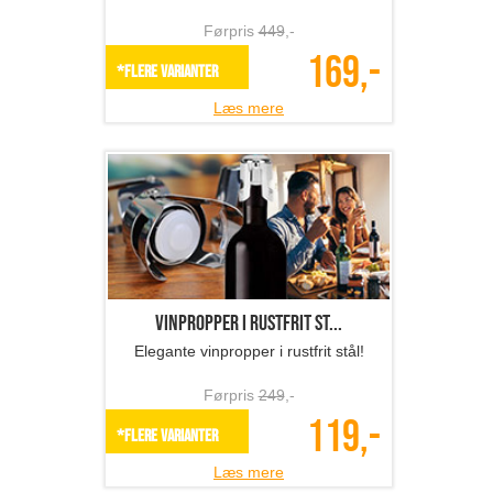
8 stk. farverige urtepot...
Dekorer din altan med farverige
urtepotter
Førpris
919
,-
389,-
SPAR 58%
Læs mere