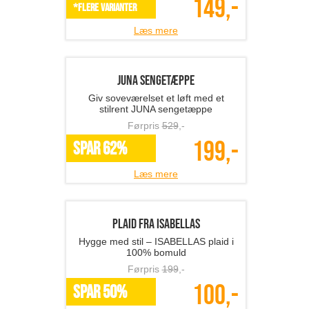
Sirius LUCAS lyskæde, s...
Skab stemning året rundt med Sirius
Lucas lyskæder
Førpris
249
,-
149,-
*Flere varianter
Læs mere
JUNA sengetæppe
Giv soveværelset et løft med et
stilrent JUNA sengetæppe
Førpris
529
,-