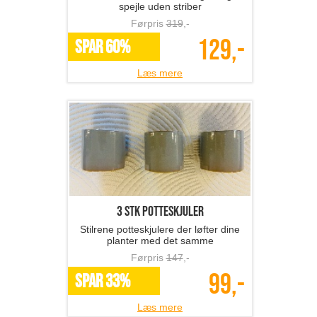
spejle uden striber
Førpris
319
,-
129,-
SPAR 60%
Læs mere
3 stk potteskjuler
Stilrene potteskjulere der løfter dine
planter med det samme
Førpris
147
,-
99,-
SPAR 33%
Læs mere