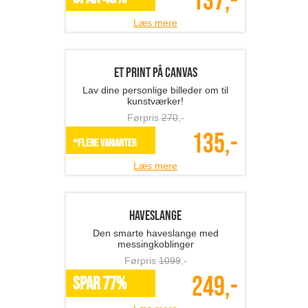
Fotobog med 32 sider ink...
Gem minderne i en kvalitets fotobog
fra Fotosjov.dk
Førpris
268
,-
137,-
SPAR 49%
Læs mere
Et print på canvas
Lav dine personlige billeder om til
kunstværker!
Førpris
270
,-