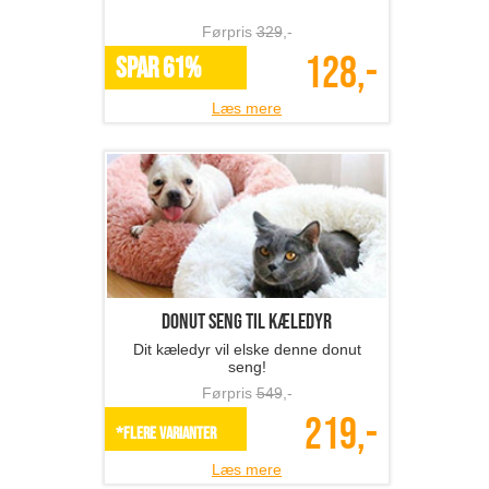
Førpris
329
,-
128,-
SPAR 61%
Læs mere
Donut seng til kæledyr
Dit kæledyr vil elske denne donut
seng!
Førpris
549
,-
219,-
*Flere varianter
Læs mere