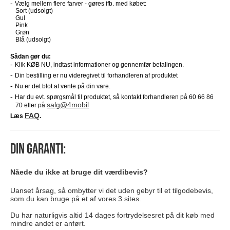
Vælg mellem flere farver - gøres ifb. med købet:
Sort
(udsolgt)
Gul
Pink
Grøn
Blå
(udsolgt)
Sådan gør du:
Klik KØB NU, indtast informationer og gennemfør betalingen.
Din bestilling er nu videregivet til forhandleren af produktet
Nu er det blot at vente på din vare.
Har du evt. spørgsmål til produktet, så kontakt forhandleren på 60 66 86
salg@4mobil
70 eller på
FAQ
Læs
.
Din garanti:
Nåede du ikke at bruge dit værdibevis?
Uanset årsag, så ombytter vi det uden gebyr til et tilgodebevis,
som du kan bruge på et af vores 3 sites.
Du har naturligvis altid 14 dages fortrydelsesret på dit køb med
mindre andet er anført.