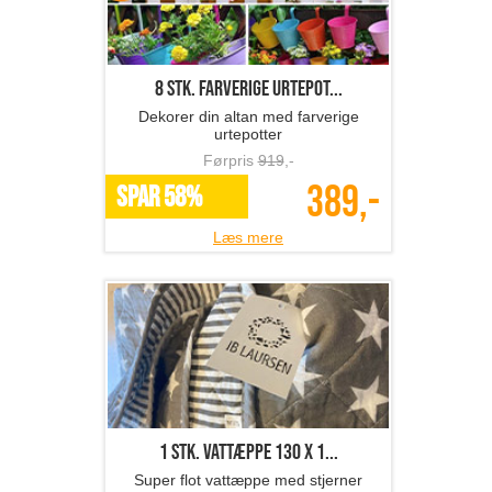
8 stk. farverige urtepot...
Dekorer din altan med farverige
urtepotter
Førpris
919
,-
389,-
SPAR 58%
Læs mere
1 stk. vattæppe 130 x 1...
Super flot vattæppe med stjerner