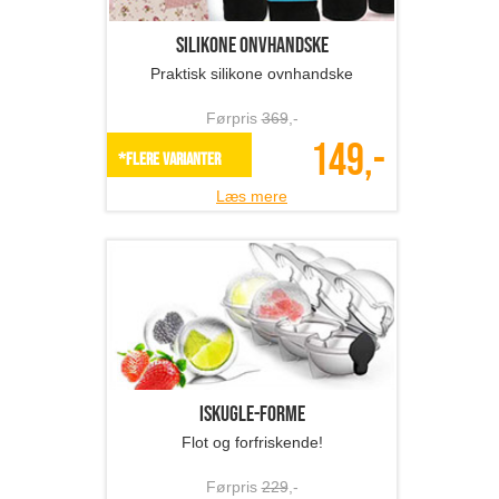
Silikone onvhandske
Praktisk silikone ovnhandske
Førpris
369
,-
149,-
*Flere varianter
Læs mere
Iskugle-forme
Flot og forfriskende!
Førpris
229
,-