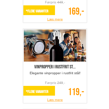
Førpris
449
,-
169,-
*Flere varianter
Læs mere
Vinpropper i rustfrit st...
Elegante vinpropper i rustfrit stål!
Førpris
249
,-
119,-
*Flere varianter
Læs mere