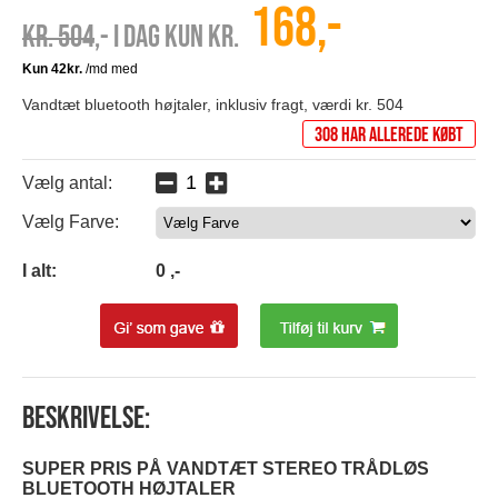
168,-
Kr. 504
,- I dag kun kr.
Vandtæt bluetooth højtaler, inklusiv fragt, værdi kr. 504
308 har allerede købt
Vælg antal:
Vælg Farve:
0
I alt:
0
,-
Beskrivelse:
SUPER PRIS PÅ VANDTÆT STEREO TRÅDLØS
BLUETOOTH HØJTALER