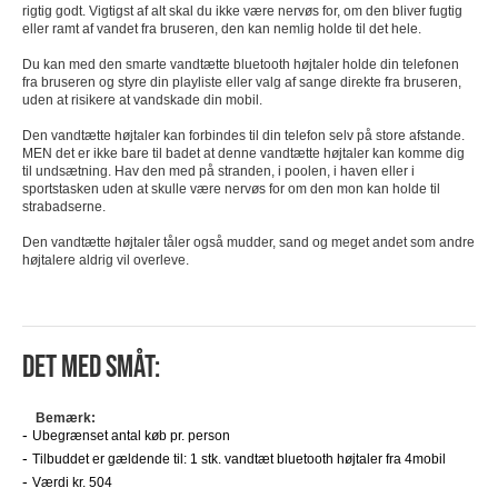
rigtig godt. Vigtigst af alt skal du ikke være nervøs for, om den bliver fugtig
eller ramt af vandet fra bruseren, den kan nemlig holde til det hele.
Du kan med den smarte vandtætte bluetooth højtaler holde din telefonen
fra bruseren og styre din playliste eller valg af sange direkte fra bruseren,
uden at risikere at vandskade din mobil.
Den vandtætte højtaler kan forbindes til din telefon selv på store afstande.
MEN det er ikke bare til badet at denne vandtætte højtaler kan komme dig
til undsætning. Hav den med på stranden, i poolen, i haven eller i
sportstasken uden at skulle være nervøs for om den mon kan holde til
strabadserne.
Den vandtætte højtaler tåler også mudder, sand og meget andet som andre
højtalere aldrig vil overleve.
Det med småt:
Bemærk:
Ubegrænset antal køb pr. person
Tilbuddet er gældende til: 1 stk. vandtæt bluetooth højtaler fra 4mobil
Værdi kr. 504