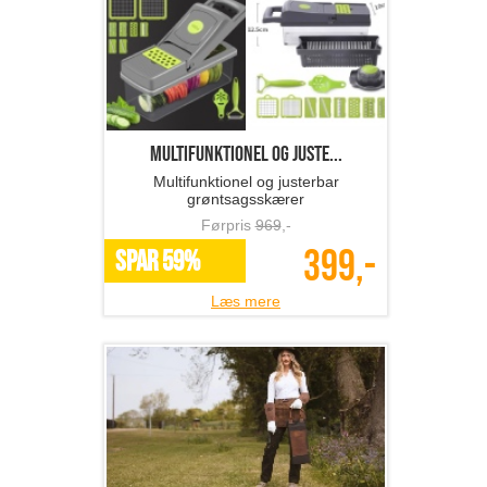
Multifunktionel og juste...
Multifunktionel og justerbar
grøntsagsskærer
Førpris
969
,-
399,-
SPAR 59%
Læs mere