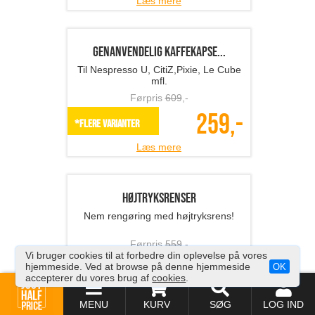
135,-
*Flere varianter
Læs mere
Haveslange
Den smarte haveslange med
messingkoblinger
Førpris
1099
,-
249,-
SPAR 77%
Vi bruger cookies til at forbedre din oplevelse på vores
Læs mere
hjemmeside. Ved at browse på denne hjemmeside
OK
accepterer du vores brug af
cookies
.
MENU
KURV
SØG
LOG IND