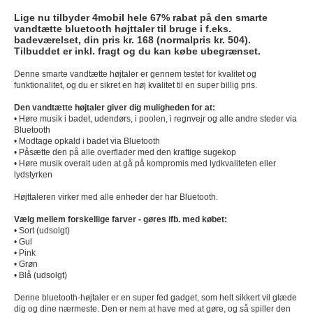
Lige nu tilbyder 4mobil hele 67% rabat på den smarte
vandtætte bluetooth højttaler til bruge i f.eks.
badeværelset, din pris kr. 168 (normalpris kr. 504).
Tilbuddet er inkl. fragt og du kan købe ubegrænset.
Denne smarte vandtætte højtaler er gennem testet for kvalitet og
funktionalitet, og du er sikret en høj kvalitet til en super billig pris.
Den vandtætte højtaler giver dig muligheden for at:
• Høre musik i badet, udendørs, i poolen, i regnvejr og alle andre steder via
Bluetooth
• Modtage opkald i badet via Bluetooth
• Påsætte den på alle overflader med den kraftige sugekop
• Høre musik overalt uden at gå på kompromis med lydkvaliteten eller
lydstyrken
Højttaleren virker med alle enheder der har Bluetooth.
Vælg mellem forskellige farver - gøres ifb. med købet:
• Sort (udsolgt)
• Gul
• Pink
• Grøn
• Blå
(udsolgt)
Denne bluetooth-højtaler er en super fed gadget, som helt sikkert vil glæde
dig og dine nærmeste. Den er nem at have med at gøre, og så spiller den