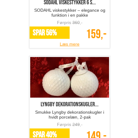
SÖDAHL viskestykker 6 s...
SODAHL viskestykker – elegance og
funktion i en pakke
Førpris
360
,-
159,-
SPAR 56%
Læs mere
Lyngby dekorationskugler...
Smukke Lyngby dekorationskugler i
hvidt porcelæn, 2-pak
Førpris
249
,-
149,-
SPAR 40%