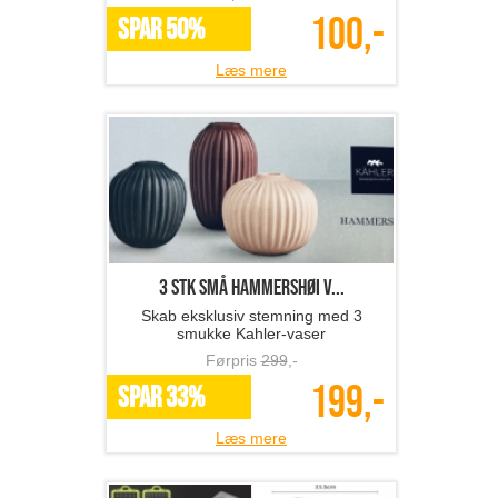
100,-
SPAR 50%
Læs mere
3 stk små Hammershøi v...
Skab eksklusiv stemning med 3
smukke Kahler-vaser
Førpris
299
,-
199,-
SPAR 33%
Læs mere