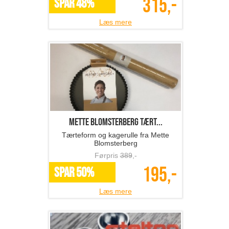
315,-
SPAR 48%
Læs mere
Mette Blomsterberg tært...
Tærteform og kagerulle fra Mette
Blomsterberg
Førpris
389
,-
195,-
SPAR 50%
Læs mere