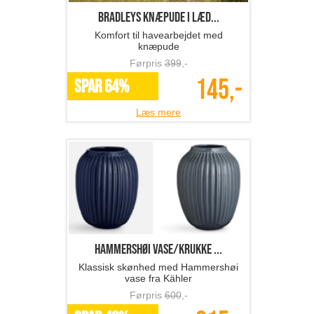
BRADLEYS knæpude i læd...
Komfort til havearbejdet med
knæpude
Førpris
399
,-
145,-
SPAR 64%
Læs mere
Hammershøi vase/krukke ...
Klassisk skønhed med Hammershøi
vase fra Kähler
Førpris
600
,-