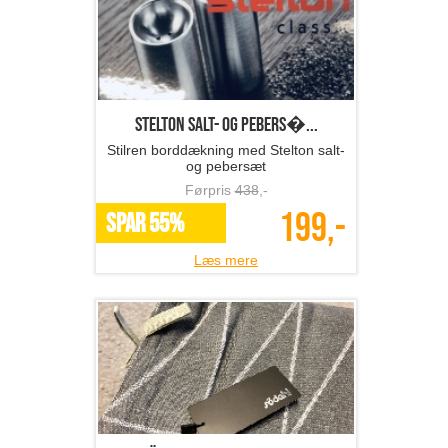
Stelton salt- og pebers�...
Stilren borddækning med Stelton salt-
og pebersæt
Førpris
438
,-
199,-
SPAR 55%
Læs mere