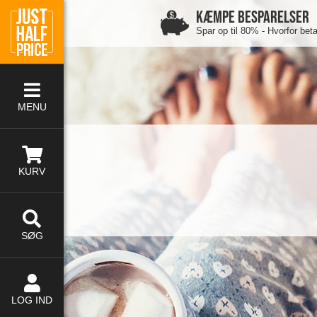
KÆMPE BESPARELSER
Spar op til 80% - Hvorfor bet
MENU
KURV
SØG
LOG IND