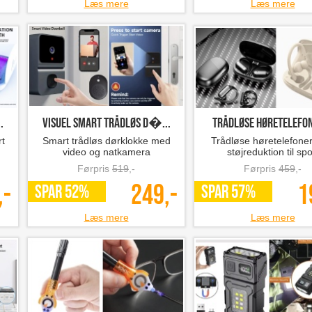
Læs mere
Læs mere
.
Visuel smart trådløs d�...
Trådløse høretelefon
rt
Smart trådløs dørklokke med
Trådløse høretelefone
video og natkamera
støjreduktion til spo
Førpris
519
,-
Førpris
459
,-
,-
249,-
1
SPAR 52%
SPAR 57%
Læs mere
Læs mere