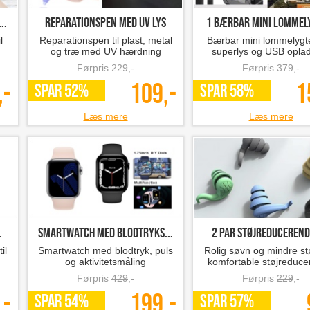
..
reparationspen med UV lys
1 bærbar mini lommely
l
Reparationspen til plast, metal
Bærbar mini lommelyg
og træ med UV hærdning
superlys og USB opla
Førpris
229
,-
Førpris
379
,-
,-
109,-
1
SPAR 52%
SPAR 58%
Læs mere
Læs mere
.
Smartwatch med blodtryks...
2 par Støjreducerende
il
Smartwatch med blodtryk, puls
Rolig søvn og mindre s
og aktivitetsmåling
komfortable støjreduc
ørepropper
Førpris
429
,-
Førpris
229
,-
,-
199,-
SPAR 54%
SPAR 57%