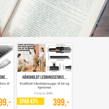
dre...
Håndholdt ledningsstøvs...
rev til
Kraftfuld håndstøvsuger til bil og
r
hjemmet
Førpris
699
,-
99,-
399,-
SPAR 43%