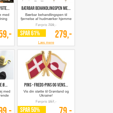
gte...
Bærbar behandlingspen me...
te med
Bærbar behandlingspen til
dning
fjernelse af hudmærker hjemme
Førpris
709
,-
59,-
279,-
SPAR 61%
Læs mere
 ø...
Pins - Freds-pins og vens...
tøj med
Vis din støtte til Grønland og
erende
Ukraine!
Førpris
157
,-
99,-
79,-
SPAR 50%