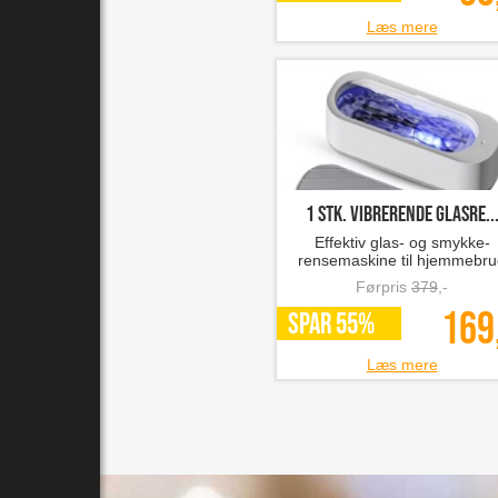
Læs mere
1 stk. vibrerende glasre..
Effektiv glas- og smykke-
rensemaskine til hjemmebr
Førpris
379
,-
169
SPAR 55%
Læs mere