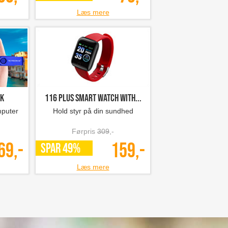
Læs mere
sk
116 plus smart watch with...
mputer
Hold styr på din sundhed
Førpris
309
,-
69,-
159,-
SPAR 49%
Læs mere