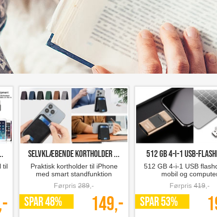
.
Selvklæbende kortholder ...
512 GB 4-i-1 USB-flash
til
Praktisk kortholder til iPhone
512 GB 4-i-1 USB flashd
med smart standfunktion
mobil og compute
Førpris
289
,-
Førpris
419
,-
,-
149,-
1
SPAR 48%
SPAR 53%