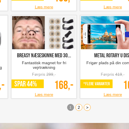
Læs mere
Læs mere
.
Breasy Næseskinne med 30...
Metal Rotary U Di
Fantastisk magnet for fri
Frigør plads på din co
ug
vejrtrækning
Førpris
299
,-
Førpris
419
,-
,-
168,-
1
SPAR 44%
*Flere varianter
Læs mere
Læs mere
2
>
1