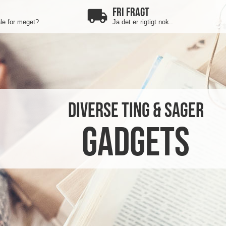
FRI FRAGT
ale for meget?
Ja det er rigtigt nok..
Diverse Ting & Sager
Gadgets