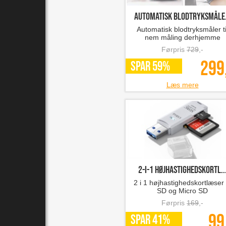
Automatisk blodtryksmåle.
Automatisk blodtryksmåler ti
nem måling derhjemme
Førpris
729
,-
299
SPAR 59%
Læs mere
2-i-1 højhastighedskortl..
2 i 1 højhastighedskortlæser t
SD og Micro SD
Førpris
169
,-
99
SPAR 41%