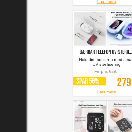
Læs mere
Bærbar telefon UV-steril..
Hold din mobil ren med sma
UV sterilisering
Førpris
629
,-
279
SPAR 56%
Læs mere