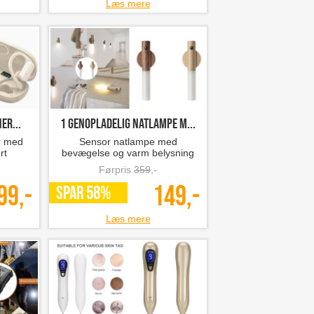
Læs mere
er...
1 genopladelig natlampe m...
r med
Sensor natlampe med
rt
bevægelse og varm belysning
Førpris
359
,-
99,-
149,-
SPAR 58%
Læs mere