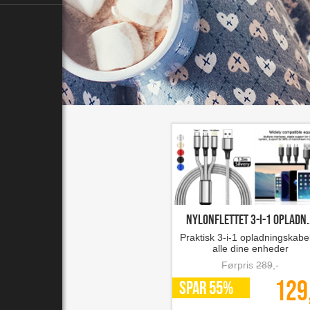
Nylonflettet 3-i-1 opladn..
Praktisk 3-i-1 opladningskabel 
alle dine enheder
Førpris
289
,-
129
SPAR 55%