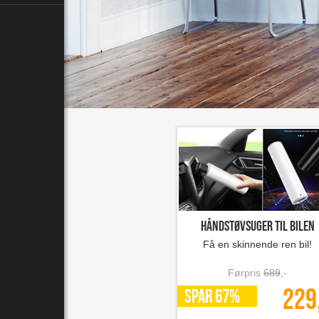
Håndstøvsuger til bilen
Få en skinnende ren bil!
Førpris
689
,-
229
SPAR 67%