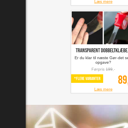
Læs mere
Transparent dobbeltklæbe.
Er du klar til næste Gør-det s
opgave?
Førpris
199
,-
89
*Flere varianter
Læs mere