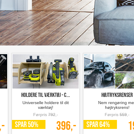
Holdere til værktøj - C...
Højtryksrenser
Universelle holdere til dit
Nem rengøring me
værktøj!
højtryksrens!
Førpris
792
,-
Førpris
559
,-
,-
396,-
1
SPAR 50%
SPAR 64%