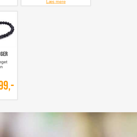
Læs mere
nger
eget
in
99,-