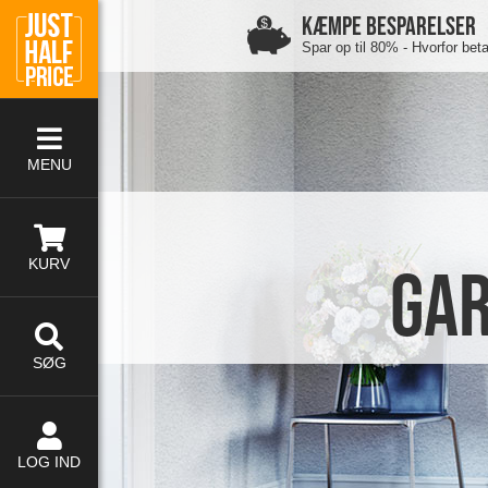
KÆMPE BESPARELSER
Spar op til 80% - Hvorfor bet
MENU
KURV
Gar
SØG
LOG IND