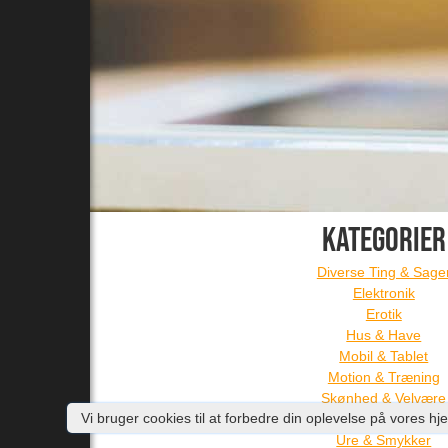
KATEGORIER
Diverse Ting & Sage
Elektronik
Erotik
Hus & Have
Mobil & Tablet
Motion & Træning
Skønhed & Velvære
Vi bruger cookies til at forbedre din oplevelse på vore
Tøj & Accessories
Ure & Smykker