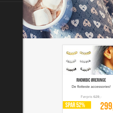
Rhombic øreringe
De flotteste accessories!
Førpris
629
,-
299
SPAR 52%