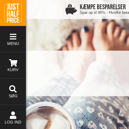
KÆMPE BESPARELSER
Spar op til 80% - Hvorfor bet
MENU
KURV
SØG
LOG IND