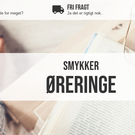
FRI FRAGT
ale for meget?
Ja det er rigtigt nok..
smykker
Øreringe