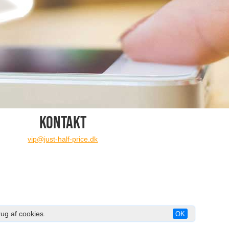
KONTAKT
vip@just-half-price.dk
rug af
cookies
.
OK