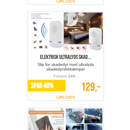
Læs mere
Elektrisk ultralyds skad...
Slip for skadedyr med ultralyds
skadedyrsbekæmper
Førpris
249
,-
129,-
SPAR 48%
Læs mere