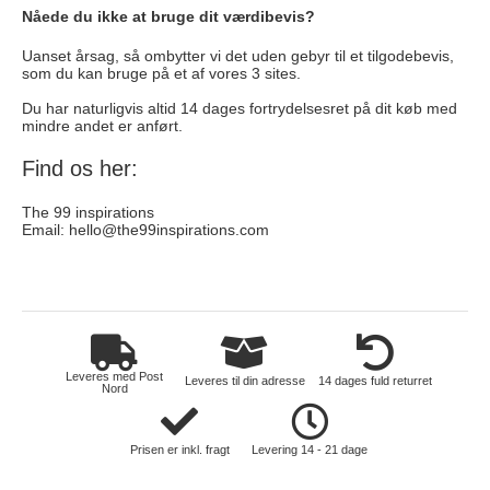
Nåede du ikke at bruge dit værdibevis?
Uanset årsag, så ombytter vi det uden gebyr til et tilgodebevis,
som du kan bruge på et af vores 3 sites.
Du har naturligvis altid 14 dages fortrydelsesret på dit køb med
mindre andet er anført.
Find os her:
The 99 inspirations
Email:
hello@the99inspirations.com
hus-og-have
Leveres med Post
Leveres til din adresse
14 dages fuld returret
Nord
Prisen er inkl. fragt
Levering 14 - 21 dage