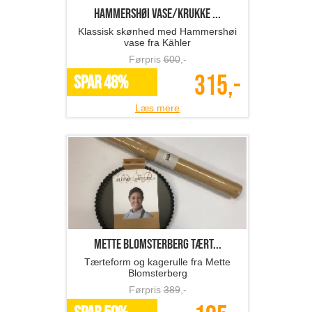
Hammershøi vase/krukke ...
Klassisk skønhed med Hammershøi
vase fra Kähler
Førpris
600
,-
315,-
SPAR 48%
Læs mere
Mette Blomsterberg tært...
Tærteform og kagerulle fra Mette
Blomsterberg
Førpris
389
,-