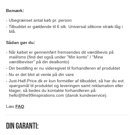
Bemærk:
Ubegrænset antal køb pr. person
Tilbuddet er gældende til 6 stk. Universal silikone stræk-låg i
blå.
Sådan gør du:
Når købet er gennemført fremsendes dit værdibevis på
mail/sms (find det også under "Min konto" / "Mine
værdibeviser" på din dealkonto)
Din bestilling er nu videregivet til forhandleren af produktet
Nu er det blot at vente på din vare
Just-Half-Price.dk er kun formidler af tilbuddet, så har du evt.
spørgsmål til produktet og leveringen samt reklamation eller
klager, så bedes du kontakte forhandleren på:
hello@the99inspirations.com
(dansk kundeservice).
Læs
FAQ
.
Din garanti: