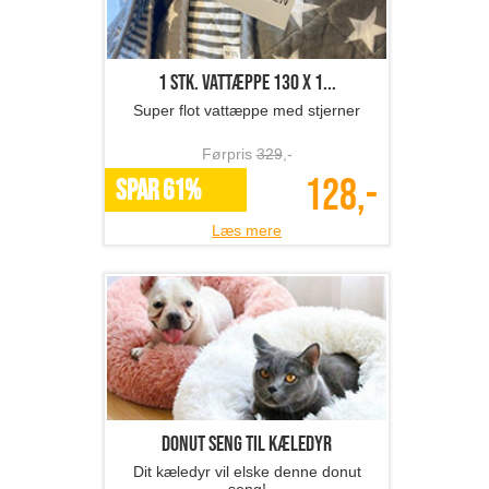
1 stk. vattæppe 130 x 1...
Super flot vattæppe med stjerner
Førpris
329
,-
128,-
SPAR 61%
Læs mere
Donut seng til kæledyr
Dit kæledyr vil elske denne donut