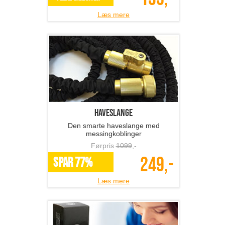
Et print på canvas
Lav dine personlige billeder om til
kunstværker!
Førpris
270
,-
135,-
*Flere varianter
Læs mere
Haveslange
Den smarte haveslange med
messingkoblinger
Førpris
1099
,-
SPAR 77%