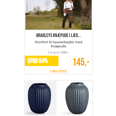
BRADLEYS knæpude i læd...
Komfort til havearbejdet med
knæpude
Førpris
399
,-
145,-
SPAR 64%
Læs mere