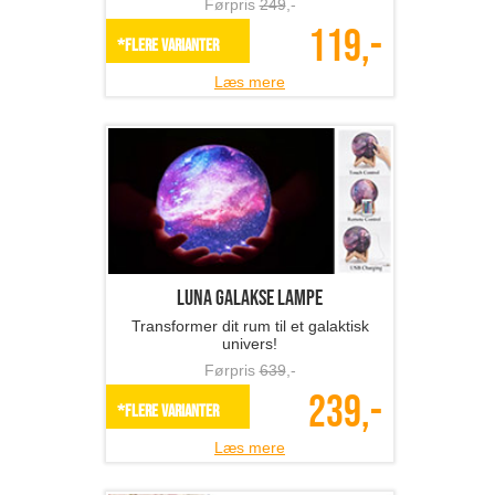
Førpris
249
,-
119,-
*Flere varianter
Læs mere
Luna Galakse lampe
Transformer dit rum til et galaktisk
univers!
Førpris
639
,-
239,-
*Flere varianter
Læs mere