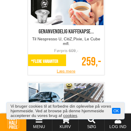
249,-
Læs mere
Genanvendelig kaffekapse...
Til Nespresso U, CitiZ,Pixie, Le Cube
mfl.
Førpris
609
,-
259,-
*Flere varianter
Vi bruger cookies til at forbedre din oplevelse på vores
Læs mere
hjemmeside. Ved at browse på denne hjemmeside
OK
accepterer du vores brug af
cookies
.
MENU
KURV
SØG
LOG IND