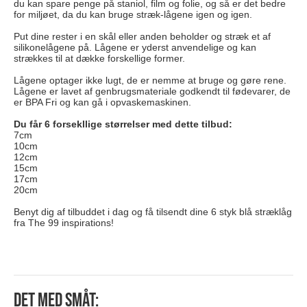
du kan spare penge på staniol, film og folie, og så er det bedre
for miljøet, da du kan bruge stræk-lågene igen og igen.
Put dine rester i en skål eller anden beholder og stræk et af
silikonelågene på. Lågene er yderst anvendelige og kan
strækkes til at dække forskellige former.
Lågene optager ikke lugt, de er nemme at bruge og gøre rene.
Lågene er lavet af genbrugsmateriale godkendt til fødevarer, de
er BPA Fri og kan gå i opvaskemaskinen.
Du får 6 forsekllige størrelser med dette tilbud:
7cm
10cm
12cm
15cm
17cm
20cm
Benyt dig af tilbuddet i dag og få tilsendt dine 6 styk blå stræklåg
fra The 99 inspirations!
Det med småt: