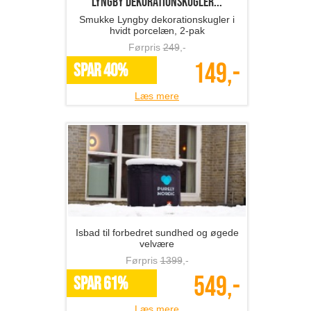
Lyngby dekorationskugler...
Smukke Lyngby dekorationskugler i
hvidt porcelæn, 2-pak
Førpris
249
,-
149,-
SPAR 40%
Læs mere
Isbad til forbedret sundhed og øgede
velvære
Førpris
1399
,-
549,-
SPAR 61%
Læs mere