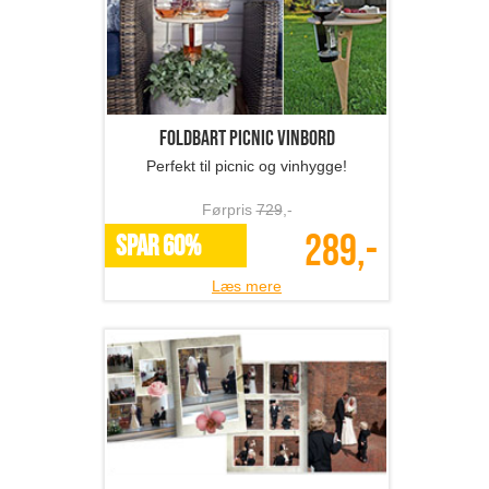
396,-
SPAR 50%
Læs mere
Foldbart picnic vinbord
Perfekt til picnic og vinhygge!
Førpris
729
,-
289,-
SPAR 60%
Læs mere