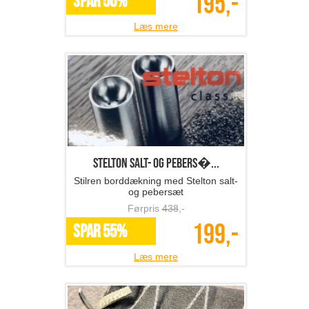
195,-
SPAR 50%
Læs mere
Stelton salt- og pebers�...
Stilren borddækning med Stelton salt-
og pebersæt
Førpris
438
,-
199,-
SPAR 55%
Læs mere