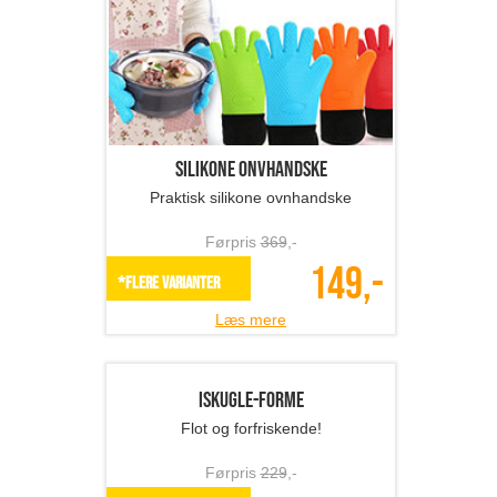
Silikone onvhandske
Praktisk silikone ovnhandske
Førpris
369
,-
149,-
*Flere varianter
Læs mere