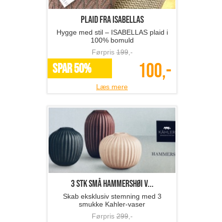
Plaid fra ISABELLAS
Hygge med stil – ISABELLAS plaid i
100% bomuld
Førpris
199
,-
100,-
SPAR 50%
Læs mere
3 stk små Hammershøi v...
Skab eksklusiv stemning med 3
smukke Kahler-vaser
Førpris
299
,-