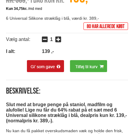
Kr. 389
,- I dag kun kr.
6 Universal Silikone stræklåg i blå, værdi kr. 389,-
80 har allerede købt
Vælg antal:
I alt:
139
,-
Beskrivelse:
Slut med at bruge penge på staniol, madfilm og
alufolie! Lige nu får du 64% rabat på et sæt med 6
Universal silikone stræklåg i blå, dealpris kun kr. 139,-
(normalpris kr. 389,-).
Nu kan du få pakket overskudsmaden væk og holde den frisk,