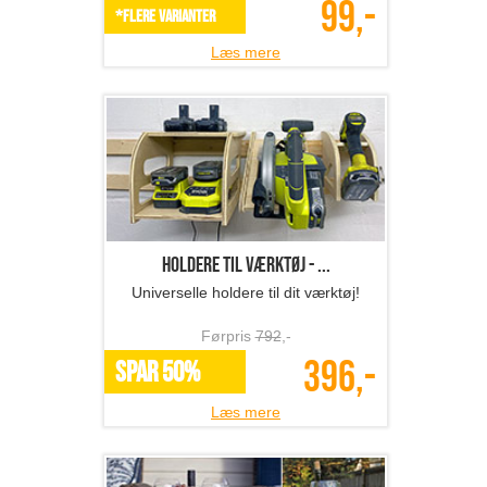
Iskugle-forme
Flot og forfriskende!
Førpris
229
,-
99,-
*Flere varianter
Læs mere
Holdere til værktøj - ...
Universelle holdere til dit værktøj!
Førpris
792
,-