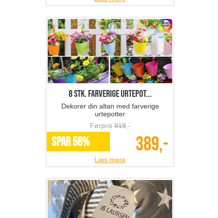
8 stk. farverige urtepot...
Dekorer din altan med farverige
urtepotter
Førpris
919
,-
389,-
SPAR 58%
Læs mere