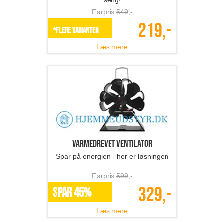
seng!
Førpris
549
,-
219,-
*Flere varianter
Læs mere
Varmedrevet ventilator
Spar på energien - her er løsningen
Førpris
599
,-
329,-
SPAR 45%
Læs mere