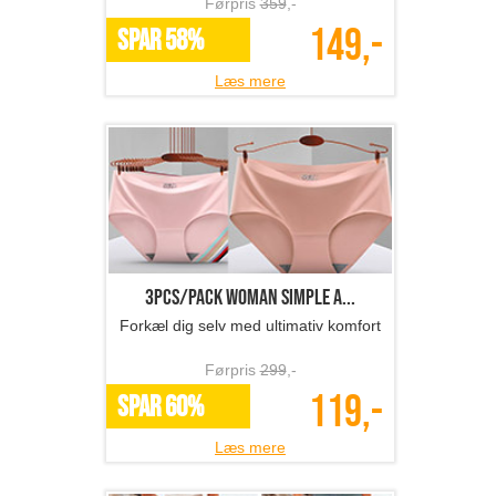
Førpris
359
,-
149,-
SPAR 58%
Læs mere
3pcs/Pack Woman simple a...
Forkæl dig selv med ultimativ komfort
Førpris
299
,-
119,-
SPAR 60%
Læs mere