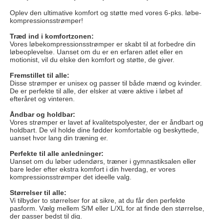
Oplev den ultimative komfort og støtte med vores 6-pks. løbe-
kompressionsstrømper!
Træd ind i komfortzonen:
Vores løbekompressionsstrømper er skabt til at forbedre din
løbeoplevelse. Uanset om du er en erfaren atlet eller en
motionist, vil du elske den komfort og støtte, de giver.
Fremstillet til alle:
Disse strømper er unisex og passer til både mænd og kvinder.
De er perfekte til alle, der elsker at være aktive i løbet af
efteråret og vinteren.
Åndbar og holdbar:
Vores strømper er lavet af kvalitetspolyester, der er åndbart og
holdbart. De vil holde dine fødder komfortable og beskyttede,
uanset hvor lang din træning er.
Perfekte til alle anledninger:
Uanset om du løber udendørs, træner i gymnastiksalen eller
bare leder efter ekstra komfort i din hverdag, er vores
kompressionsstrømper det ideelle valg.
Størrelser til alle:
Vi tilbyder to størrelser for at sikre, at du får den perfekte
pasform. Vælg mellem S/M eller L/XL for at finde den størrelse,
der passer bedst til dig.