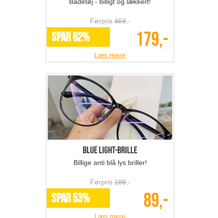
Badetøj - billigt og lækkert!
Førpris
469
,-
179,-
SPAR 62%
Læs mere
Blue light-brille
Billige anti blå lys briller!
Førpris
189
,-
89,-
SPAR 53%
Læs mere