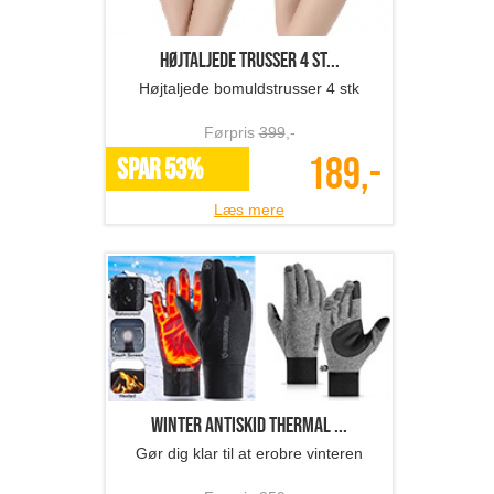
Højtaljede trusser 4 st...
Højtaljede bomuldstrusser 4 stk
Førpris
399
,-
189,-
SPAR 53%
Læs mere
Winter Antiskid Thermal ...
Gør dig klar til at erobre vinteren