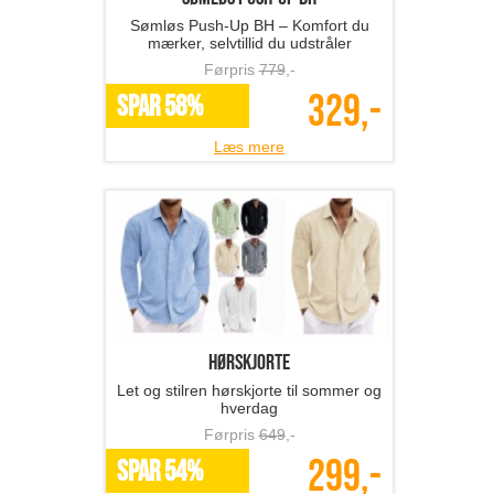
Sømløs Push-Up BH – Komfort du
mærker, selvtillid du udstråler
Førpris
779
,-
329,-
SPAR 58%
Læs mere
hørskjorte
Let og stilren hørskjorte til sommer og
hverdag
Førpris
649
,-
299,-
SPAR 54%