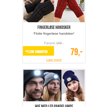
Fingerløse handsker
Flotte fingerløse handsker!
Førpris
169
,-
79,-
*Flere varianter
Læs mere
Hue med LED pandelampe