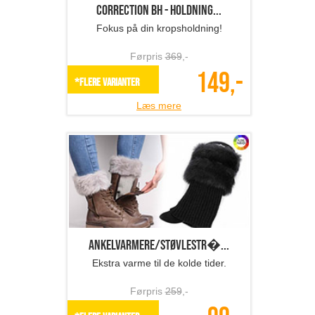
Correction BH - holdning...
Fokus på din kropsholdning!
Førpris
369
,-
149,-
*Flere varianter
Læs mere
Ankelvarmere/støvlestr�...
Ekstra varme til de kolde tider.
Førpris
259
,-