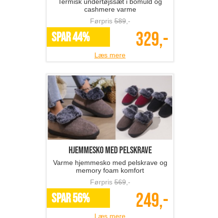
Termisk undertøjssæt i bomuld og
cashmere varme
Førpris
589
,-
329,-
SPAR 44%
Læs mere
hjemmesko med pelskrave
Varme hjemmesko med pelskrave og
memory foam komfort
Førpris
569
,-
249,-
SPAR 56%
Læs mere