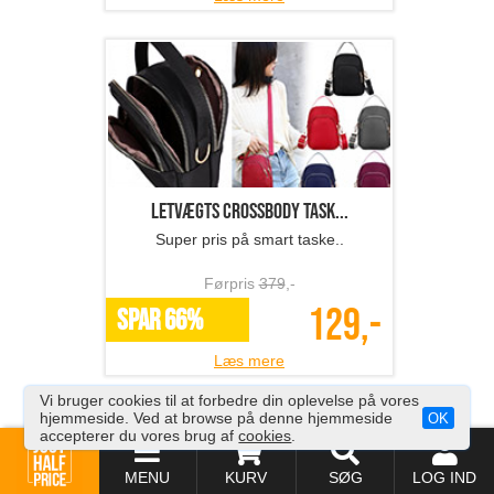
Letvægts crossbody task...
Super pris på smart taske..
Førpris
379
,-
129,-
SPAR 66%
Læs mere
Vi bruger cookies til at forbedre din oplevelse på vores
hjemmeside. Ved at browse på denne hjemmeside
OK
accepterer du vores brug af
cookies
.
MENU
KURV
SØG
LOG IND