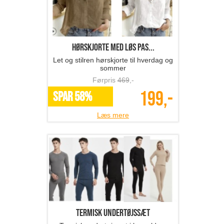
hørskjorte med løs pas...
Let og stilren hørskjorte til hverdag og
sommer
Førpris
469
,-
199,-
SPAR 58%
Læs mere
termisk undertøjssæt