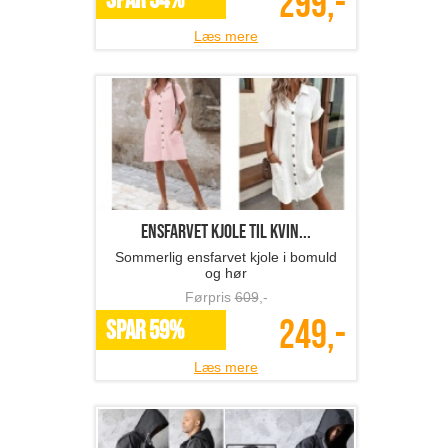
299,-
SPAR 54%
Læs mere
ensfarvet kjole til kvin...
Sommerlig ensfarvet kjole i bomuld
og hør
Førpris
609
,-
249,-
SPAR 59%
Læs mere