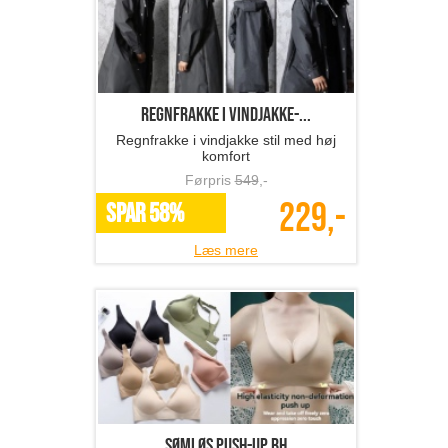
regnfrakke i vindjakke-...
Regnfrakke i vindjakke stil med høj
komfort
Førpris
549
,-
229,-
SPAR 58%
Læs mere
Sømløs Push-Up BH