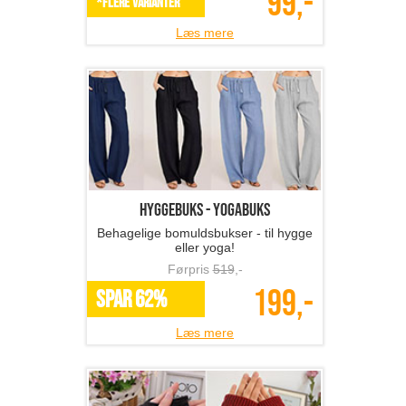
99,-
*Flere varianter
Læs mere
Hyggebuks - yogabuks
Behagelige bomuldsbukser - til hygge
eller yoga!
Førpris
519
,-
199,-
SPAR 62%
Læs mere