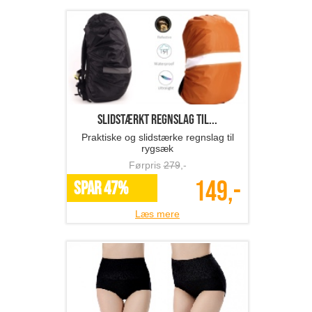
Slidstærkt regnslag til...
Praktiske og slidstærke regnslag til
rygsæk
Førpris
279
,-
149,-
SPAR 47%
Læs mere