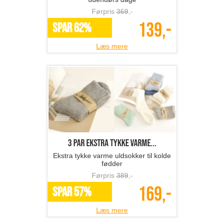
Førpris
369
,-
139,-
SPAR 62%
Læs mere
3 par ekstra tykke varme...
Ekstra tykke varme uldsokker til kolde
fødder
Førpris
389
,-
169,-
SPAR 57%
Læs mere