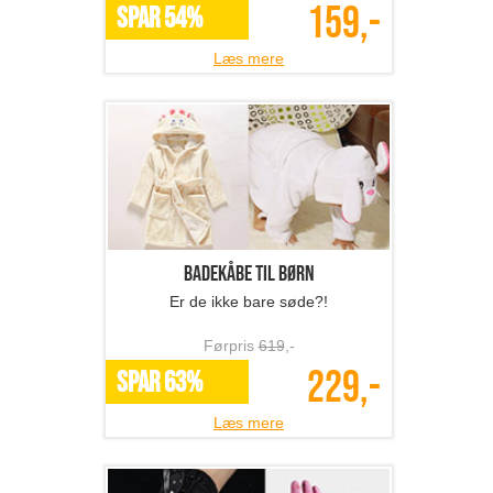
159,-
SPAR 54%
Læs mere
Badekåbe til børn
Er de ikke bare søde?!
Førpris
619
,-
229,-
SPAR 63%
Læs mere