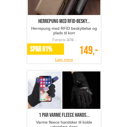
Herrepung med RFID-besky...
Herrepung med RFID beskyttelse og
plads til kort
Førpris
379
,-
149,-
SPAR 61%
Læs mere
1 par varme fleece hands...
Varme fleece handsker til kolde
udendørs dage