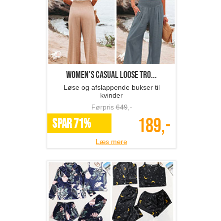
Women's casual loose tro...
Løse og afslappende bukser til
kvinder
Førpris
649
,-
189,-
SPAR 71%
Læs mere