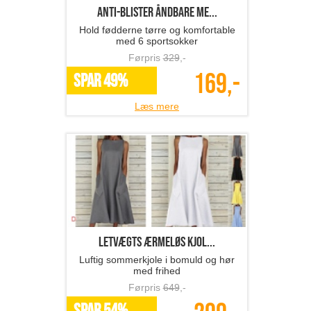
Anti-blister åndbare me...
Hold fødderne tørre og komfortable
med 6 sportsokker
Førpris
329
,-
169,-
SPAR 49%
Læs mere
Letvægts ærmeløs kjol...
Luftig sommerkjole i bomuld og hør
med frihed
Førpris
649
,-