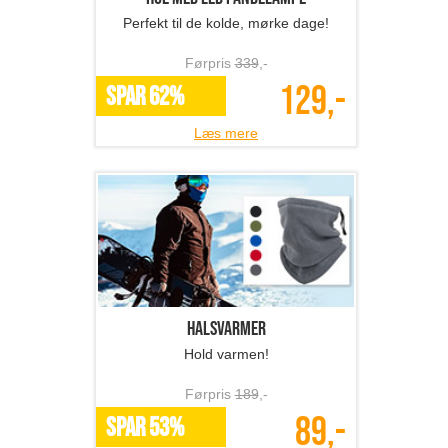
Perfekt til de kolde, mørke dage!
Førpris
339
,-
129,-
SPAR 62%
Læs mere
Halsvarmer
Hold varmen!
Førpris
189
,-
89,-
SPAR 53%