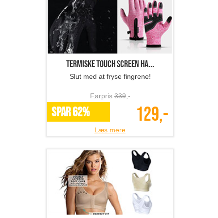
Termiske touch screen ha...
Slut med at fryse fingrene!
Førpris
339
,-
129,-
SPAR 62%
Læs mere