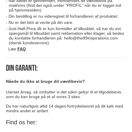
Når købet er gennemført, fremsendes dit værdibevis på
mail/sms (find det også under "PROFIL" når du er logget ind
på hjemmesiden).
Din bestilling er nu videregivet til forhandleren af produktet.
Nu er det blot at vente på din vare.
Just-Half-Price.dk er kun formidler af tilbuddet, så har du evt.
spørgsmål til tilbuddet samt reklamation eller klager, så bedes
du kontakte forhandleren på:
hello@the99inspirations.com
(dansk kundeservice).
Læs
FAQ
.
Din garanti:
Nåede du ikke at bruge dit værdibevis?
Uanset årsag, så ombytter vi det uden gebyr til et tilgodebevis,
som du kan bruge på et af vores 3 sites.
Du har naturligvis altid 14 dages fortrydelsesret på dit køb med
mindre andet er anført.
Find os her: