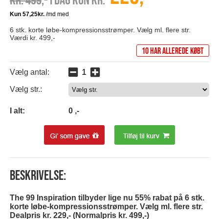
Kr. 499
,- I dag kun kr.
6 stk. korte løbe-kompressionsstrømper. Vælg ml. flere str.
Værdi kr. 499,-
10 har allerede købt
Vælg antal:
Vælg str.:
0
I alt:
0
,-
Beskrivelse:
The 99 Inspiration tilbyder lige nu 55% rabat på 6 stk.
korte løbe-kompressionsstrømper. Vælg ml. flere str.
Dealpris kr. 229,- (Normalpris kr. 499,-)