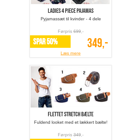
Ladies 4 Piece Pajamas
Pyjamassæt til kvinder - 4 dele
Førpris
699
,-
349,-
SPAR 50%
Læs mere
Flettet stretch bælte
Fuldend looket med et lækkert bælte!
Førpris
349
,-