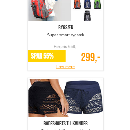
Rygsæk
Super smart rygsæk
Førpris
659
,-
299,-
SPAR 55%
Læs mere
Badeshorts til kvinder