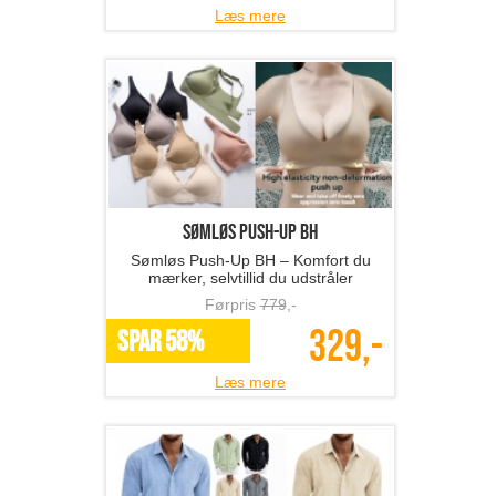
Læs mere
Sømløs Push-Up BH
Sømløs Push-Up BH – Komfort du
mærker, selvtillid du udstråler
Førpris
779
,-
329,-
SPAR 58%
Læs mere