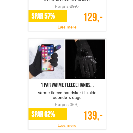
Førpris
299
,-
129,-
SPAR 57%
Læs mere
1 par varme fleece hands...
Varme fleece handsker til kolde
udendørs dage
Førpris
369
,-
139,-
SPAR 62%
Læs mere