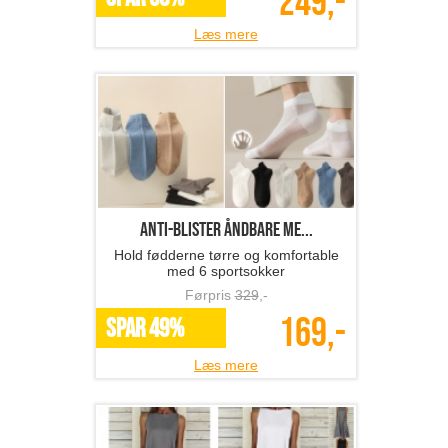
249,-
Læs mere
Anti-blister åndbare me...
Hold fødderne tørre og komfortable
med 6 sportsokker
Førpris
329
,-
169,-
SPAR 49%
Læs mere