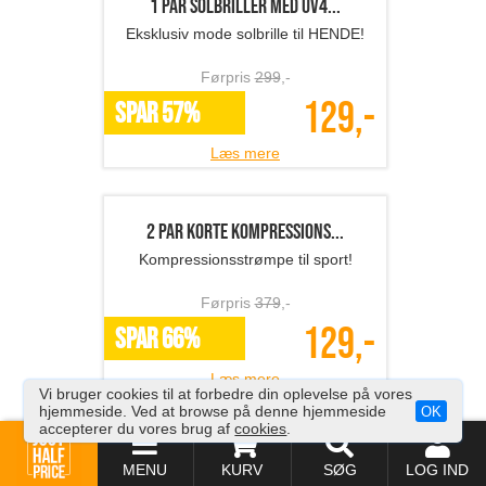
Blue light-brille
Billige anti blå lys briller!
Førpris
189
,-
89,-
SPAR 53%
Læs mere
Vi bruger cookies til at forbedre din oplevelse på vores
hjemmeside. Ved at browse på denne hjemmeside
OK
accepterer du vores brug af
cookies
.
Letvægts crossbody task...
Super pris på smart taske..
MENU
KURV
SØG
LOG IND