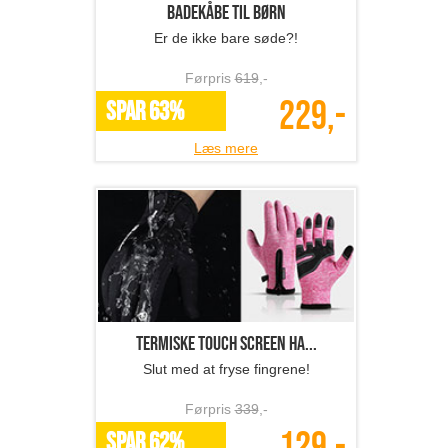
Badekåbe til børn
Er de ikke bare søde?!
Førpris
619
,-
229,-
SPAR 63%
Læs mere
Termiske touch screen ha...
Slut med at fryse fingrene!
Førpris
339
,-
SPAR 62%