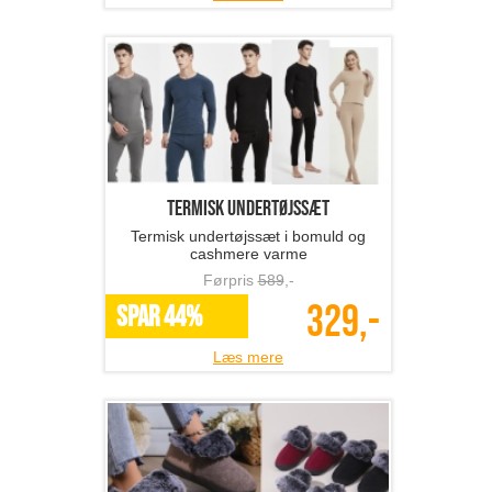
termisk undertøjssæt
Termisk undertøjssæt i bomuld og
cashmere varme
Førpris
589
,-
329,-
SPAR 44%
Læs mere