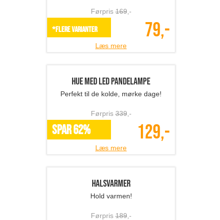
Behagelige bomuldsbukser - til hygge
eller yoga!
Førpris
519
,-
199,-
SPAR 62%
Læs mere
Fingerløse handsker
Flotte fingerløse handsker!
Førpris
169
,-
79,-
*Flere varianter