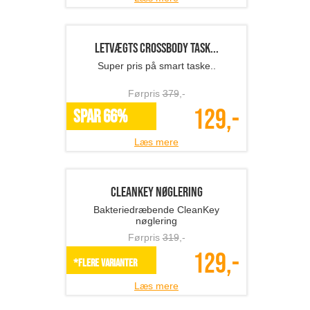
Dejligt blødt joggingsæt
Førpris
629
,-
249,-
SPAR 60%
Læs mere
Rygsæk
Super smart rygsæk
Førpris
659
,-
299,-
SPAR 55%
Læs mere