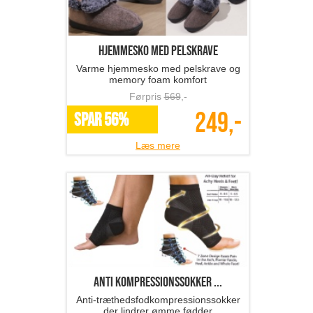
hjemmesko med pelskrave
Varme hjemmesko med pelskrave og
memory foam komfort
Førpris
569
,-
249,-
SPAR 56%
Læs mere
anti kompressionssokker ...
Anti-træthedsfodkompressionssokker
der lindrer ømme fødder