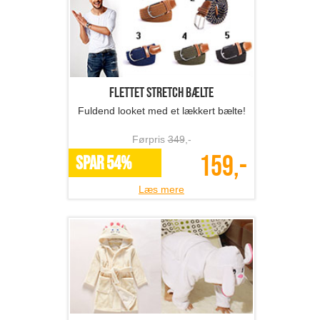
Flettet stretch bælte
Fuldend looket med et lækkert bælte!
Førpris
349
,-
159,-
SPAR 54%
Læs mere