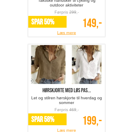
Taktiske handsker til cykling og
outdoor aktiviteter
Førpris
299
,-
149,-
SPAR 50%
Læs mere
hørskjorte med løs pas...
Let og stilren hørskjorte til hverdag og
sommer
Førpris
469
,-
199,-
SPAR 58%
Læs mere