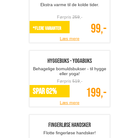
Ankelvarmere/støvlestr�...
Ekstra varme til de kolde tider.
Førpris
259
,-
99,-
*Flere varianter
Læs mere
Hyggebuks - yogabuks