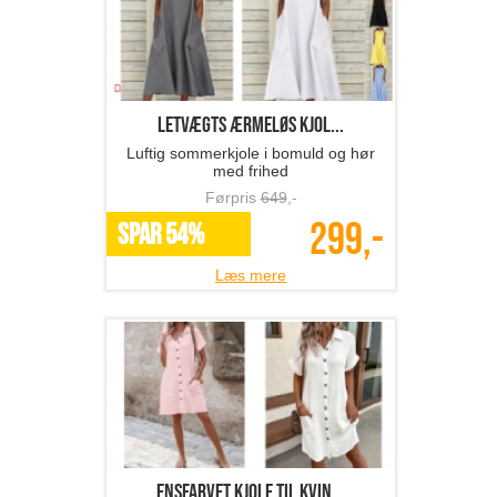
Letvægts ærmeløs kjol...
Luftig sommerkjole i bomuld og hør
med frihed
Førpris
649
,-
299,-
SPAR 54%
Læs mere
ensfarvet kjole til kvin...