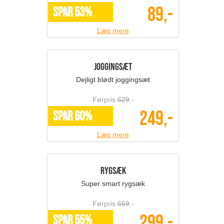
Læs mere
Hue med LED pandelampe
Perfekt til de kolde, mørke dage!
Førpris
339
,-
129,-
SPAR 62%
Læs mere