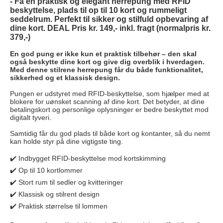
-
Få en praktisk og elegant herrepung med RFID
beskyttelse, plads til op til 10 kort og rummeligt
seddelrum. Perfekt til sikker og stilfuld opbevaring af
dine kort. DEAL Pris kr. 149,- inkl. fragt (normalpris kr.
379,-)
En god pung er ikke kun et praktisk tilbehør – den skal
også beskytte dine kort og give dig overblik i hverdagen.
Med denne stilrene herrepung får du både funktionalitet,
sikkerhed og et klassisk design.
Pungen er udstyret med RFID-beskyttelse, som hjælper med at
blokere for uønsket scanning af dine kort. Det betyder, at dine
betalingskort og personlige oplysninger er bedre beskyttet mod
digitalt tyveri.
Samtidig får du god plads til både kort og kontanter, så du nemt
kan holde styr på dine vigtigste ting.
✔️ Indbygget RFID-beskyttelse mod kortskimming
✔️ Op til 10 kortlommer
✔️ Stort rum til sedler og kvitteringer
✔️ Klassisk og stilrent design
✔️ Praktisk størrelse til lommen