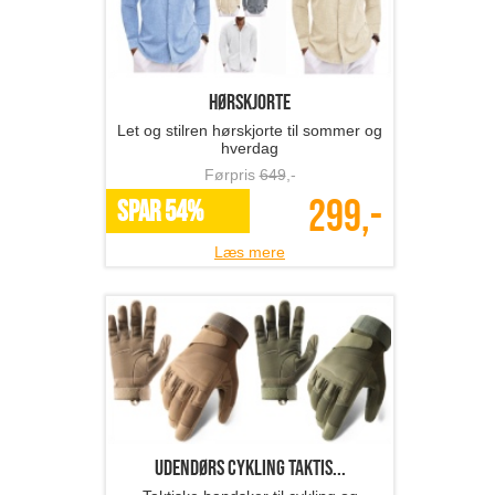
hørskjorte
Let og stilren hørskjorte til sommer og
hverdag
Førpris
649
,-
299,-
SPAR 54%
Læs mere
Udendørs cykling taktis...