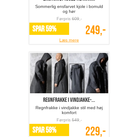
Sommerlig ensfarvet kjole i bomuld
og hør
Førpris
609
,-
249,-
SPAR 59%
Læs mere
regnfrakke i vindjakke-...
Regnfrakke i vindjakke stil med høj
komfort
Førpris
549
,-
229,-
SPAR 58%