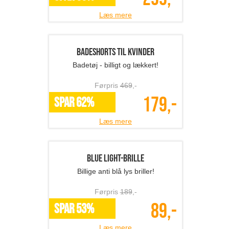
Halsvarmer
Hold varmen!
Førpris
189
,-
89,-
SPAR 53%
Læs mere
Joggingsæt