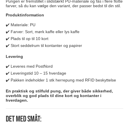
Pungen er fremstillet i slidstærkt PU-materiale og fås i flere flotte
farver, så du kan vælge den variant, der passer bedst til din stil.
Produktinformation
✔️ Materiale: PU
✔️ Farver: Sort, mørk kaffe eller lys kaffe
✔️ Plads til op til 10 kort
✔️ Stort seddelrum til kontanter og papirer
Levering
✔️ Leveres med PostNord
✔️ Leveringstid 10 – 15 hverdage
✔️ Pakken indeholder 1 stk herrepung med RFID beskyttelse
En praktisk og stilfuld pung, der giver både sikkerhed,
overblik og god plads til dine kort og kontanter i
hverdagen.
Det med småt: