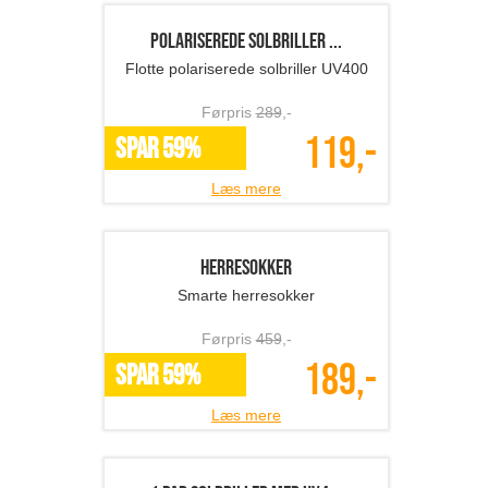
Badeshorts til kvinder
Badetøj - billigt og lækkert!
Førpris
469
,-
179,-
SPAR 62%
Læs mere