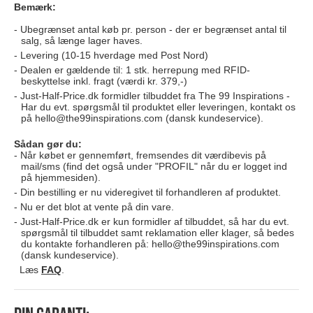
Bemærk:
Ubegrænset antal køb pr. person - der er begrænset antal til
salg, så længe lager haves.
Levering (10-15 hverdage med Post Nord)
Dealen er gældende til: 1 stk. herrepung med RFID-
beskyttelse inkl. fragt (værdi kr. 379,-)
Just-Half-Price.dk formidler tilbuddet fra The 99 Inspirations -
Har du evt. spørgsmål til produktet eller leveringen, kontakt os
på
hello@the99inspirations.com
(dansk kundeservice).
Sådan gør du:
Når købet er gennemført, fremsendes dit værdibevis på
mail/sms (find det også under "PROFIL" når du er logget ind
på hjemmesiden).
Din bestilling er nu videregivet til forhandleren af produktet.
Nu er det blot at vente på din vare.
Just-Half-Price.dk er kun formidler af tilbuddet, så har du evt.
spørgsmål til tilbuddet samt reklamation eller klager, så bedes
du kontakte forhandleren på:
hello@the99inspirations.com
(dansk kundeservice).
Læs
FAQ
.