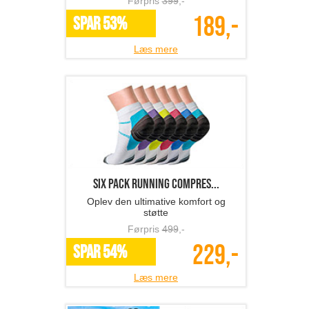
Førpris
399
,-
189,-
SPAR 53%
Læs mere
Six Pack Running Compres...
Oplev den ultimative komfort og
støtte
Førpris
499
,-
229,-
SPAR 54%
Læs mere