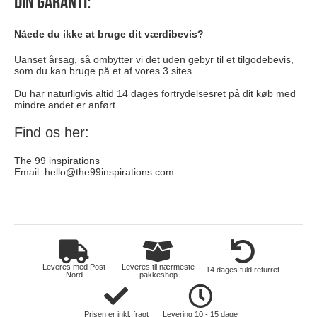
Din garanti:
Nåede du ikke at bruge dit værdibevis?
Uanset årsag, så ombytter vi det uden gebyr til et tilgodebevis,
som du kan bruge på et af vores 3 sites.
Du har naturligvis altid 14 dages fortrydelsesret på dit køb med
mindre andet er anført.
Find os her:
The 99 inspirations
Email:
hello@the99inspirations.com
toej
Leveres med Post
Leveres til nærmeste
14 dages fuld returret
Nord
pakkeshop
Prisen er inkl. fragt
Levering 10 - 15 dage