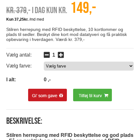
149,-
Kr. 379
,- I dag kun kr.
Stilren herrepung med RFID beskyttelse, 10 kortlommer og
plads til sedler. Beskyt dine kort mod datatyveri og få praktisk
opbevaring i hverdagen. Værdi kr. 379,-
Vælg antal:
Vælg farve:
0
I alt:
0
,-
Beskrivelse:
Stilren herrepung med RFID beskyttelse og god plads