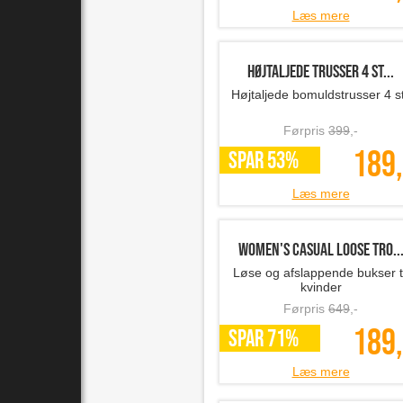
Læs mere
Højtaljede trusser 4 st...
Højtaljede bomuldstrusser 4 s
Førpris
399
,-
189,
SPAR 53%
Læs mere
Women's casual loose tro..
Løse og afslappende bukser ti
kvinder
Førpris
649
,-
189,
SPAR 71%
Læs mere