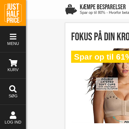
KÆMPE BESPARELSER
Spar op til 80% - Hvorfor bet
Fokus på din kr
MENU
Spar op til 61
KURV
SØG
LOG IND