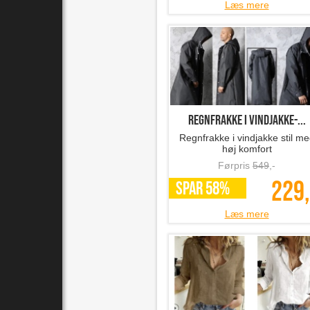
Læs mere
regnfrakke i vindjakke-...
Regnfrakke i vindjakke stil m
høj komfort
Førpris
549
,-
229,
SPAR 58%
Læs mere