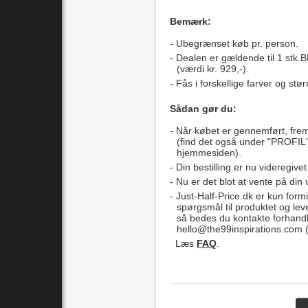
Bemærk:
Ubegrænset køb pr. person.
Dealen er gældende til 1 stk.BH
(værdi kr. 929,-).
Fås i forskellige farver og stør
Sådan gør du:
Når købet er gennemført, fre
(find det også under "PROFIL"
hjemmesiden).
Din bestilling er nu videregivet
Nu er det blot at vente på din 
Just-Half-Price.dk er kun formi
spørgsmål til produktet og lev
så bedes du kontakte forhand
hello@the99inspirations.com
(
Læs
FAQ
.