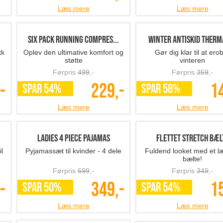
Læs mere
Læs mere
Six Pack Running Compres...
Winter Antiskid Therma
tk
Oplev den ultimative komfort og
Gør dig klar til at ero
støtte
vinteren
Førpris
499
,-
Førpris
359
,-
-
229,-
1
SPAR 54%
SPAR 58%
Læs mere
Læs mere
.
Ladies 4 Piece Pajamas
Flettet stretch bæl
l
Pyjamassæt til kvinder - 4 dele
Fuldend looket med et l
bælte!
Førpris
699
,-
Førpris
349
,-
-
349,-
1
SPAR 50%
SPAR 54%
Læs mere
Læs mere