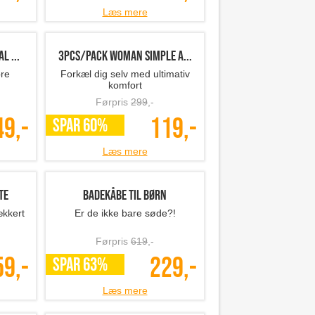
Læs mere
l ...
3pcs/Pack Woman simple a...
bre
Forkæl dig selv med ultimativ
komfort
Førpris
299
,-
49,-
119,-
SPAR 60%
Læs mere
te
Badekåbe til børn
ækkert
Er de ikke bare søde?!
Førpris
619
,-
59,-
229,-
SPAR 63%
Læs mere