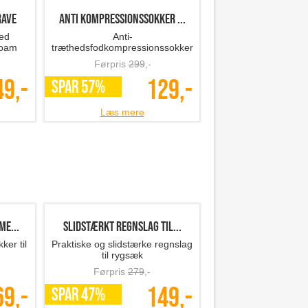
rave
anti kompressionssokker ...
ed
Anti-
foam
træthedsfodkompressionssokker
der lindrer ømme fødder
Førpris
299
,-
49,-
129,-
SPAR 57%
Læs mere
me...
Slidstærkt regnslag til...
ker til
Praktiske og slidstærke regnslag
til rygsæk
Førpris
279
,-
69,-
149,-
SPAR 47%