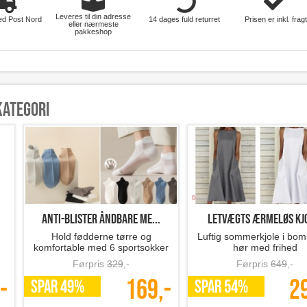
Leveres til din adresse
ed Post Nord
14 dages fuld returret
Prisen er inkl. fragt
eller nærmeste
pakkeshop
kategori
Anti-blister åndbare me...
Letvægts ærmeløs kjo
Hold fødderne tørre og
Luftig sommerkjole i bom
komfortable med 6 sportsokker
hør med frihed
Førpris
329
,-
Førpris
649
,-
-
169,-
2
SPAR 49%
SPAR 54%