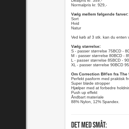
Dealpris kr. 359,-
Normalpris kr. 929,-
Vælg mellem følgende farver
Sort
Hvid
Natur
Ved køb af 3 stk. kan du enten 
Vælg størrelse:
S - passer størrelse 75BCD - 8
M - passer størrelse 80BCD - 
L - passer størrelse 85BCD - 9
XL - passer størrelse 90BCD 95
Om Correction BH'en fra The 
Perfekt pasform med praktisk fr
Super bløde stropper
Hjælper med at forbedre holdn
Push up effekt
Åndbart materiale
88% Nylon, 12% Spandex.
Det med småt: