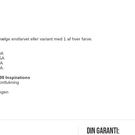
:
vælge ensfarvet eller variant med 1 af hver farve.
0A
85A
0A
A.
99 Inspirations
ontlukning
ingen
Din garanti: