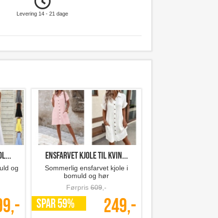
Levering 14 - 21 dage
l...
ensfarvet kjole til kvin...
uld og
Sommerlig ensfarvet kjole i
bomuld og hør
Førpris
609
,-
99,-
249,-
SPAR 59%