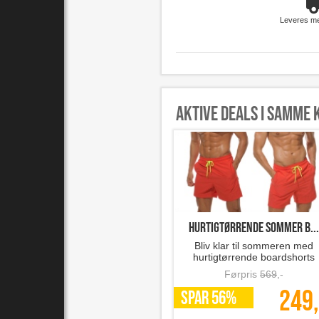
Leveres m
Aktive deals i samme 
hurtigtørrende sommer b...
Bliv klar til sommeren med
hurtigtørrende boardshorts
Førpris
569
,-
249,
SPAR 56%