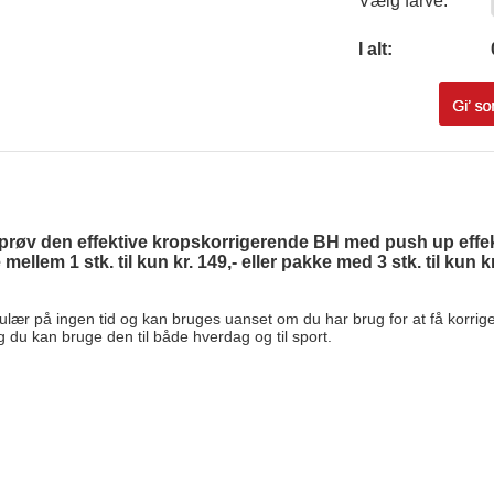
Vælg farve:
0
I alt:
 prøv den effektive kropskorrigerende BH med push up effek
llem 1 stk. til kun kr. 149,- eller pakke med 3 stk. til kun kr.
lær på ingen tid og kan bruges uanset om du har brug for at få korrigeret
 og du kan bruge den til både hverdag og til sport.