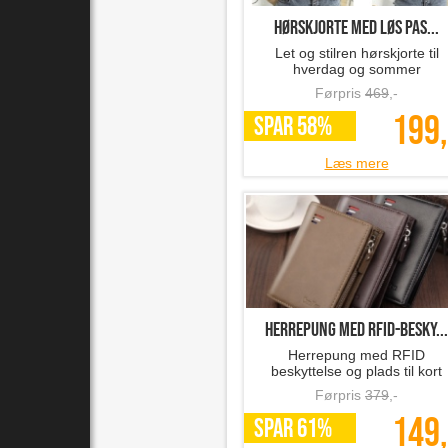
hørskjorte med løs pas...
Let og stilren hørskjorte til
hverdag og sommer
Førpris
469
,-
199,
SPAR 58%
Læs mere
Herrepung med RFID-besky...
Herrepung med RFID
beskyttelse og plads til kort
Førpris
379
,-
149,
SPAR 61%