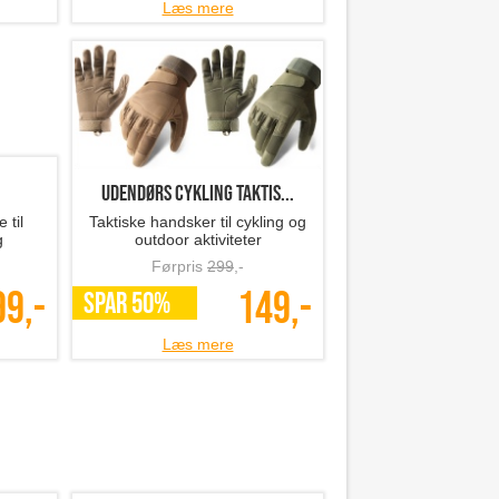
Læs mere
Udendørs cykling taktis...
 til
Taktiske handsker til cykling og
g
outdoor aktiviteter
Førpris
299
,-
99,-
149,-
SPAR 50%
Læs mere