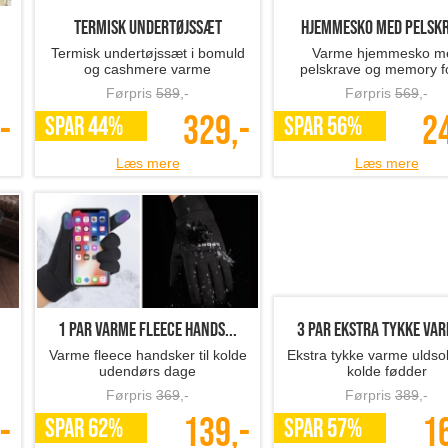
termisk undertøjssæt
hjemmesko med pelsk
Termisk undertøjssæt i bomuld
Varme hjemmesko m
og cashmere varme
pelskrave og memory 
komfort
Førpris
589
,-
Førpris
569
,-
-
329,-
2
SPAR 44%
SPAR 56%
Læs mere
Læs mere
1 par varme fleece hands...
3 par ekstra tykke var
Varme fleece handsker til kolde
Ekstra tykke varme uldsok
udendørs dage
kolde fødder
Førpris
369
,-
Førpris
389
,-
-
139,-
1
SPAR 62%
SPAR 57%