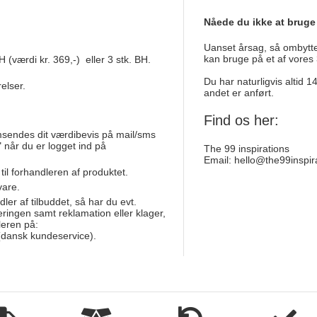
Nåede du ikke at bruge
Uanset årsag, så ombytter
kan bruge på et af vores 
 (værdi kr. 369,-) eller 3 stk. BH.
Du har naturligvis altid 
relser.
andet er anført.
Find os her:
msendes dit værdibevis på mail/sms
 når du er logget ind på
The 99 inspirations
Email:
hello@the99inspir
toej
 til forhandleren af produktet.
vare.
dler af tilbuddet, så har du evt.
eringen samt reklamation eller klager,
leren på:
dansk kundeservice).