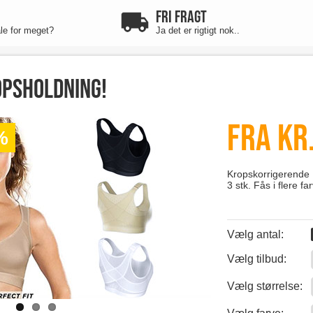
FRI FRAGT
ale for meget?
Ja det er rigtigt nok..
opsholdning!
Fra kr.
%
Kropskorrigerende B
3 stk. Fås i flere fa
Vælg antal:
Vælg tilbud:
0
Vælg størrelse:
0