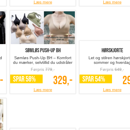
Læs mere
Læs mere
Sømløs Push-Up BH
hørskjorte
ed
Sømløs Push-Up BH – Komfort
Let og stilren hørskjorte
du mærker, selvtillid du udstråler
sommer og hverda
Førpris
779
,-
Førpris
649
,-
-
329,-
2
SPAR 58%
SPAR 54%
Læs mere
Læs mere