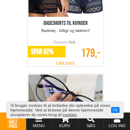
Badeshorts til kvinder
Badetøj - billigt og lækkert!
Førpris
469
,-
179,-
SPAR 62%
Læs mere
Vi bruger cookies til at forbedre din oplevelse på vores
hjemmeside. Ved at browse på denne hjemmeside
OK
accepterer du vores brug af
cookies
.
Blue light-brille
MENU
KURV
SØG
LOG IND
Billige anti blå lys briller!