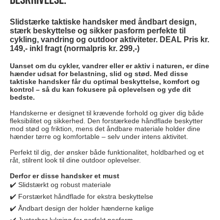
Slidstærke taktiske handsker med åndbart design,
stærk beskyttelse og sikker pasform perfekte til
cykling, vandring og outdoor aktiviteter. DEAL Pris kr.
149,- inkl fragt (normalpris kr. 299,-)
Uanset om du cykler, vandrer eller er aktiv i naturen, er dine
hænder udsat for belastning, slid og stød. Med disse
taktiske handsker får du optimal beskyttelse, komfort og
kontrol – så du kan fokusere på oplevelsen og yde dit
bedste.
Handskerne er designet til krævende forhold og giver dig både
fleksibilitet og sikkerhed. Den forstærkede håndflade beskytter
mod stød og friktion, mens det åndbare materiale holder dine
hænder tørre og komfortable – selv under intens aktivitet.
Perfekt til dig, der ønsker både funktionalitet, holdbarhed og et
råt, stilrent look til dine outdoor oplevelser.
Derfor er disse handsker et must
✔️ Slidstærkt og robust materiale
✔️ Forstærket håndflade for ekstra beskyttelse
✔️ Åndbart design der holder hænderne kølige