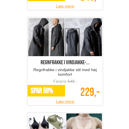
Læs mere
regnfrakke i vindjakke-...
Regnfrakke i vindjakke stil med høj
komfort
Førpris
549
,-
229,-
SPAR 58%
Læs mere