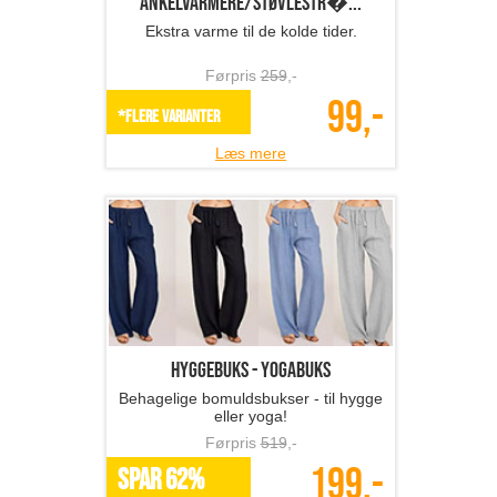
Ankelvarmere/støvlestr�...
Ekstra varme til de kolde tider.
Førpris
259
,-
99,-
*Flere varianter
Læs mere
Hyggebuks - yogabuks
Behagelige bomuldsbukser - til hygge
eller yoga!
Førpris
519
,-
199,-
SPAR 62%