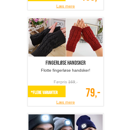
Læs mere
Fingerløse handsker
Flotte fingerløse handsker!
Førpris
169
,-
79,-
*Flere varianter
Læs mere