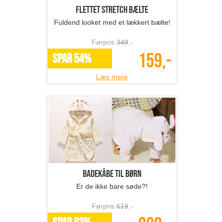
Flettet stretch bælte
Fuldend looket med et lækkert bælte!
Førpris
349
,-
159,-
SPAR 54%
Læs mere
Badekåbe til børn
Er de ikke bare søde?!
Førpris
619
,-