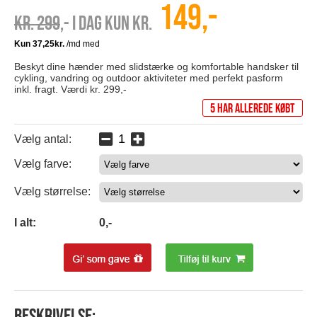
149,-
Kr. 299
,- I dag kun kr.
Beskyt dine hænder med slidstærke og komfortable handsker til
cykling, vandring og outdoor aktiviteter med perfekt pasform
inkl. fragt. Værdi kr. 299,-
5 har allerede købt
Vælg antal:
Vælg farve:
0
Vælg størrelse:
0
I alt:
0
,-
Beskrivelse: