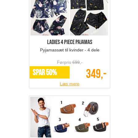
Ladies 4 Piece Pajamas
Pyjamassæt til kvinder - 4 dele
Førpris
699
,-
349,-
SPAR 50%
Læs mere