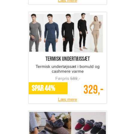
Læs mere
termisk undertøjssæt
Termisk undertøjssæt i bomuld og
cashmere varme
Førpris
589
,-
329,-
SPAR 44%
Læs mere