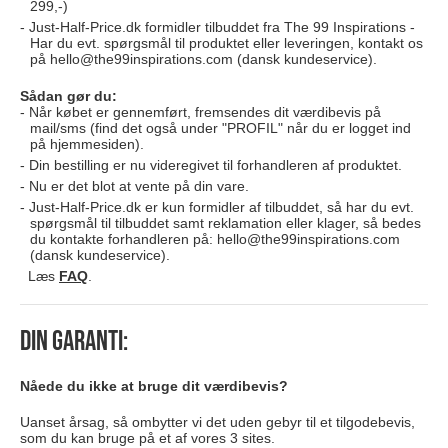
299,-)
Just-Half-Price.dk formidler tilbuddet fra The 99 Inspirations -
Har du evt. spørgsmål til produktet eller leveringen, kontakt os
på
hello@the99inspirations.com
(dansk kundeservice).
Sådan gør du:
Når købet er gennemført, fremsendes dit værdibevis på
mail/sms (find det også under "PROFIL" når du er logget ind
på hjemmesiden).
Din bestilling er nu videregivet til forhandleren af produktet.
Nu er det blot at vente på din vare.
Just-Half-Price.dk er kun formidler af tilbuddet, så har du evt.
spørgsmål til tilbuddet samt reklamation eller klager, så bedes
du kontakte forhandleren på:
hello@the99inspirations.com
(dansk kundeservice).
Læs
FAQ
.
Din garanti:
Nåede du ikke at bruge dit værdibevis?
Uanset årsag, så ombytter vi det uden gebyr til et tilgodebevis,
som du kan bruge på et af vores 3 sites.