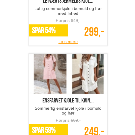
Letvægts ærmeløs kjol...
Luftig sommerkjole i bomuld og hør
med frihed
Førpris
649
,-
299,-
SPAR 54%
Læs mere
ensfarvet kjole til kvin...
Sommerlig ensfarvet kjole i bomuld
og hør
Førpris
609
,-
249,-
SPAR 59%