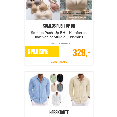
Sømløs Push-Up BH
Sømløs Push-Up BH – Komfort du
mærker, selvtillid du udstråler
Førpris
779
,-
329,-
SPAR 58%
Læs mere
hørskjorte