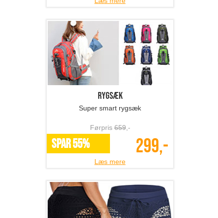
Læs mere
Rygsæk
Super smart rygsæk
Førpris
659
,-
299,-
SPAR 55%
Læs mere