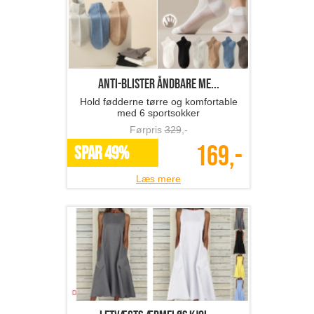
Anti-blister åndbare me...
Hold fødderne tørre og komfortable
med 6 sportsokker
Førpris
329
,-
169,-
SPAR 49%
Læs mere