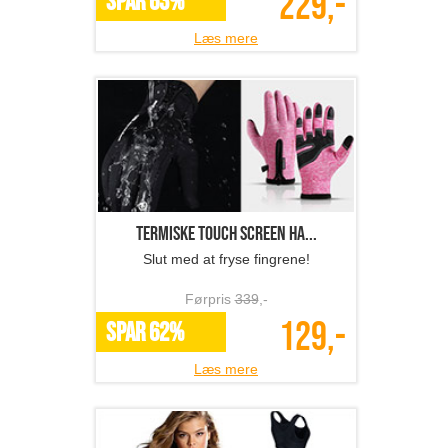
229,-
SPAR 63%
Læs mere
Termiske touch screen ha...
Slut med at fryse fingrene!
Førpris
339
,-
129,-
SPAR 62%
Læs mere