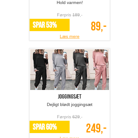
Hold varmen!
Førpris
189
,-
89,-
SPAR 53%
Læs mere
Joggingsæt
Dejligt blødt joggingsæt
Førpris
629
,-
249,-
SPAR 60%