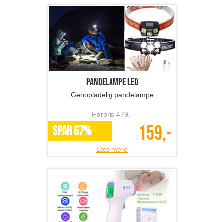
Pandelampe LED
Genopladelig pandelampe
Førpris
479
,-
159,-
SPAR 67%
Læs mere