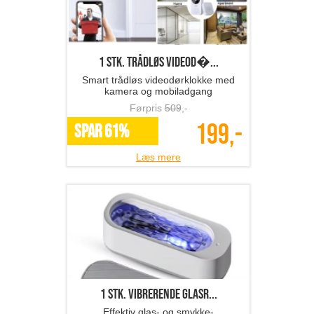
1 stk. trådløs videod�...
Smart trådløs videodørklokke med
kamera og mobiladgang
Førpris
509
,-
199,-
SPAR 61%
Læs mere
1 stk. vibrerende glasr...
Effektiv glas- og smykke-