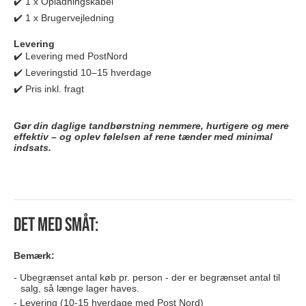
✔️ 1 x Opladningskabel
✔️ 1 x Brugervejledning
Levering
✔️ Levering med PostNord
✔️ Leveringstid 10–15 hverdage
✔️ Pris inkl. fragt
Gør din daglige tandbørstning nemmere, hurtigere og mere
effektiv – og oplev følelsen af rene tænder med minimal
indsats.
Det med småt:
Bemærk:
Ubegrænset antal køb pr. person - der er begrænset antal til
salg, så længe lager haves.
Levering (10-15 hverdage med Post Nord)