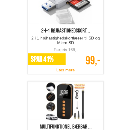
2-i-1 højhastighedskort...
2 i 1 højhastighedskortlæser til SD og
Micro SD
Førpris
169
,-
99,-
SPAR 41%
Læs mere
multifunktionel bærbar ...