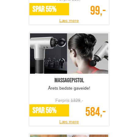
99,-
SPAR 55%
Læs mere
Massagepistol
Årets bedste gaveide!
Førpris
1329
,-
584,-
SPAR 56%
Læs mere