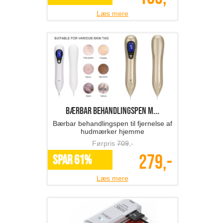
Læs mere
Bærbar behandlingspen m...
Bærbar behandlingspen til fjernelse af
hudmærker hjemme
Førpris
709
,-
279,-
SPAR 61%
Læs mere