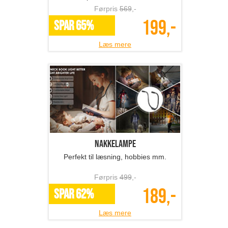
Førpris
569
,-
199,-
SPAR 65%
Læs mere
Nakkelampe
Perfekt til læsning, hobbies mm.
Førpris
499
,-
189,-
SPAR 62%
Læs mere