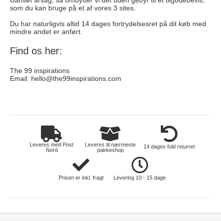
Uanset årsag, så ombytter vi det uden gebyr til et tilgodebevis,
som du kan bruge på et af vores 3 sites.
Du har naturligvis altid 14 dages fortrydelsesret på dit køb med
mindre andet er anført.
Find os her:
The 99 inspirations
Email:
hello@the99inspirations.com
elektronik
Leveres med Post
Leveres til nærmeste
14 dages fuld returret
Nord
pakkeshop
Prisen er inkl. fragt
Levering 10 - 15 dage