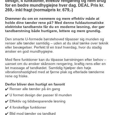
design, 4 funktioner, effektiv rengøring og nem brug
for en bedre mundhygiejne hver dag. DEAL Pris kr.
269,- inkl fragt (normalpris kr. 679,-)
Drømmer du om en nemmere og mere effektiv måde at
holde dine tænder rene på? Med denne fuldautomatiske
elektriske tandbørste får du en moderne løsning, der gør
tandbørstning både hurtigere, lettere og mere grundig.
Den smarte U-formede børstehoved tilpasser sig munden og
renser alle tænder samtidig – uden at du skal tænke over teknik
eller bevægelser. Perfekt til en travl hverdag, hvor du stadig
ønsker en god mundhygiejne.
Med flere funktioner kan du tilpasse børstningen efter behov –
uanset om du ønsker skånsom rengøring, kraftig rens eller en
let massage af tandkødet. Samtidig hjælper den høje
vibrationshastighed med at fjerne plak og efterlade tænderne
rene og friske.
Derfor bliver den hurtigt en favorit
✔️ Renser alle tænder på én gang
✔️ U formet design der passer til munden
✔️ Effektiv og tidsbesparende løsning
✔️ 4 forskellige funktioner
✔️ Blid mod tænder og tandkød