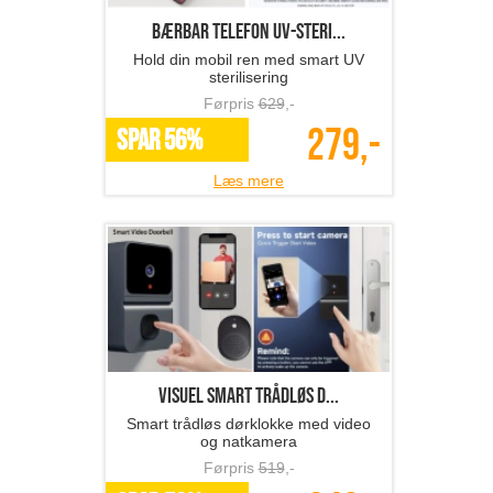
Bærbar telefon UV-steri...
Hold din mobil ren med smart UV
sterilisering
Førpris
629
,-
279,-
SPAR 56%
Læs mere
Visuel smart trådløs d...
Smart trådløs dørklokke med video
og natkamera
Førpris
519
,-