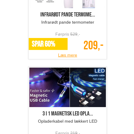
Infrarødt pande termome...
Infrarødt pande termometer
Førpris
529
,-
209,-
SPAR 60%
Læs mere
3 i 1 magnetisk LED opla...
Opladerkabel med lækkert LED
Førpris
219
,-