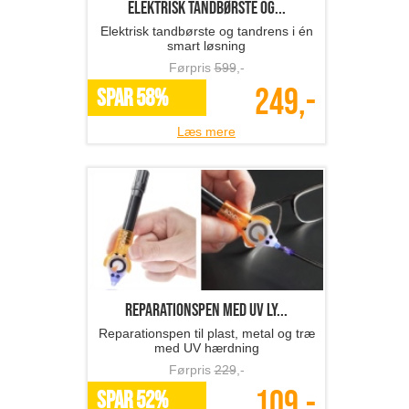
Elektrisk tandbørste og...
Elektrisk tandbørste og tandrens i én
smart løsning
Førpris
599
,-
249,-
SPAR 58%
Læs mere
reparationspen med UV ly...
Reparationspen til plast, metal og træ
med UV hærdning
Førpris
229
,-
109,-
SPAR 52%