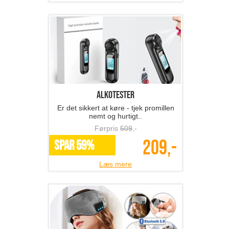
Alkotester
Er det sikkert at køre - tjek promillen
nemt og hurtigt..
Førpris
509
,-
209,-
SPAR 59%
Læs mere