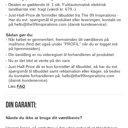
Dealen er gældende til: 1 stk. Fuldautomatisk elektrisk
tandbørste inkl. fragt (værdi kr. 679,-)
Just-Half-Price.dk formidler tilbuddet fra The 99 Inspirations -
Har du evt. spørgsmål til produktet eller leveringen, kontakt os
på
hello@the99inspirations.com
(dansk kundeservice).
Sådan gør du:
Når købet er gennemført, fremsendes dit værdibevis på
mail/sms (find det også under "PROFIL" når du er logget ind
på hjemmesiden).
Din bestilling er nu videregivet til forhandleren af produktet.
Nu er det blot at vente på din vare.
Just-Half-Price.dk er kun formidler af tilbuddet, så har du evt.
spørgsmål til tilbuddet samt reklamation eller klager, så bedes
du kontakte forhandleren på:
hello@the99inspirations.com
(dansk kundeservice).
Læs
FAQ
.
Din garanti:
Nåede du ikke at bruge dit værdibevis?