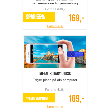
rensemaskine til hjemmebrug
Førpris
379
,-
169,-
SPAR 55%
Læs mere
Metal Rotary U Disk
Frigør plads på din computer
Førpris
419
,-
169,-
*Flere varianter
Læs mere