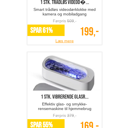
1 stk. trådløs videod�...
Smart trådløs videodørklokke med
kamera og mobiladgang
Førpris
509
,-
199,-
SPAR 61%
Læs mere
1 stk. vibrerende glasr...
Effektiv glas- og smykke-
rensemaskine til hjemmebrug
Førpris
379
,-
169,-
SPAR 55%