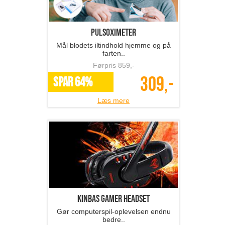
Pulsoximeter
Mål blodets iltindhold hjemme og på
farten..
Førpris
859
,-
309,-
SPAR 64%
Læs mere
Kinbas Gamer headset
Gør computerspil-oplevelsen endnu
bedre..