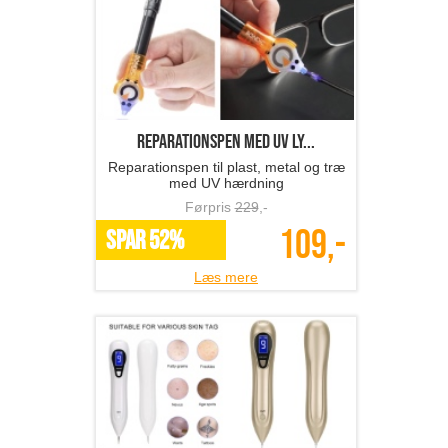
reparationspen med UV ly...
Reparationspen til plast, metal og træ
med UV hærdning
Førpris
229
,-
109,-
SPAR 52%
Læs mere