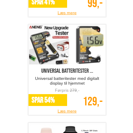
99,-
SPAR 41%
Læs mere
Universal batteritester ...
Universal batteritester med digitalt
display til hjemmet
Førpris
279
,-
129,-
SPAR 54%
Læs mere