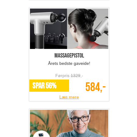
Massagepistol
Årets bedste gaveide!
Førpris
1329
,-
584,-
SPAR 56%
Læs mere