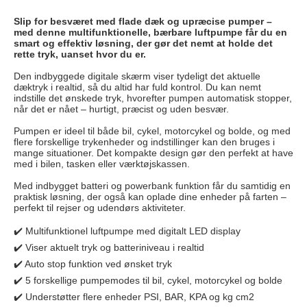
Slip for besværet med flade dæk og upræcise pumper –
med denne multifunktionelle, bærbare luftpumpe får du en
smart og effektiv løsning, der gør det nemt at holde det
rette tryk, uanset hvor du er.
Den indbyggede digitale skærm viser tydeligt det aktuelle
dæktryk i realtid, så du altid har fuld kontrol. Du kan nemt
indstille det ønskede tryk, hvorefter pumpen automatisk stopper,
når det er nået – hurtigt, præcist og uden besvær.
Pumpen er ideel til både bil, cykel, motorcykel og bolde, og med
flere forskellige trykenheder og indstillinger kan den bruges i
mange situationer. Det kompakte design gør den perfekt at have
med i bilen, tasken eller værktøjskassen.
Med indbygget batteri og powerbank funktion får du samtidig en
praktisk løsning, der også kan oplade dine enheder på farten –
perfekt til rejser og udendørs aktiviteter.
✔️ Multifunktionel luftpumpe med digitalt LED display
✔️ Viser aktuelt tryk og batteriniveau i realtid
✔️ Auto stop funktion ved ønsket tryk
✔️ 5 forskellige pumpemodes til bil, cykel, motorcykel og bolde
✔️ Understøtter flere enheder PSI, BAR, KPA og kg cm2