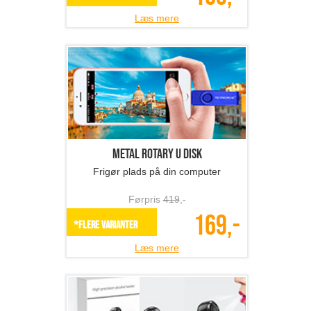
Læs mere
Metal Rotary U Disk
Frigør plads på din computer
Førpris
419
,-
169,-
*Flere varianter
Læs mere