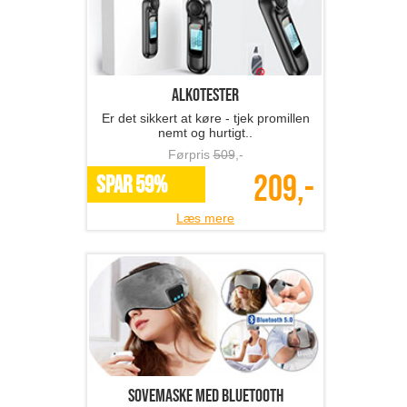
Alkotester
Er det sikkert at køre - tjek promillen
nemt og hurtigt..
Førpris
509
,-
209,-
SPAR 59%
Læs mere
Sovemaske med bluetooth