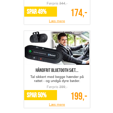
Førpris
344
,-
174,-
SPAR 49%
Læs mere
Håndfrit Bluetooth sæt...
Tal sikkert med begge hænder på
rattet - og undgå dyre bøder.
Førpris
399
,-
199,-
SPAR 50%
Læs mere