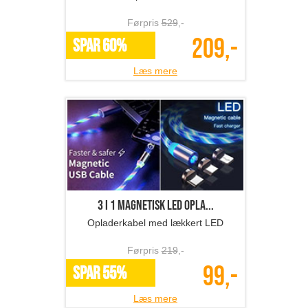
Førpris
529
,-
209,-
SPAR 60%
Læs mere
3 i 1 magnetisk LED opla...
Opladerkabel med lækkert LED
Førpris
219
,-
99,-
SPAR 55%
Læs mere