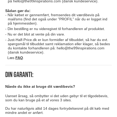
på
hello@the99inspirations.com
(dansk kundeservice).
Sådan gør du:
Når købet er gennemført, fremsendes dit værdibevis på
mail/sms (find det også under "PROFIL" når du er logget ind
på hjemmesiden).
Din bestilling er nu videregivet til forhandleren af produktet.
Nu er det blot at vente på din vare.
Just-Half-Price.dk er kun formidler af tilbuddet, så har du evt.
spørgsmål til tilbuddet samt reklamation eller klager, så bedes
du kontakte forhandleren på:
hello@the99inspirations.com
(dansk kundeservice).
Læs
FAQ
.
Din garanti:
Nåede du ikke at bruge dit værdibevis?
Uanset årsag, så ombytter vi det uden gebyr til et tilgodebevis,
som du kan bruge på et af vores 3 sites.
Du har naturligvis altid 14 dages fortrydelsesret på dit køb med
mindre andet er anført.