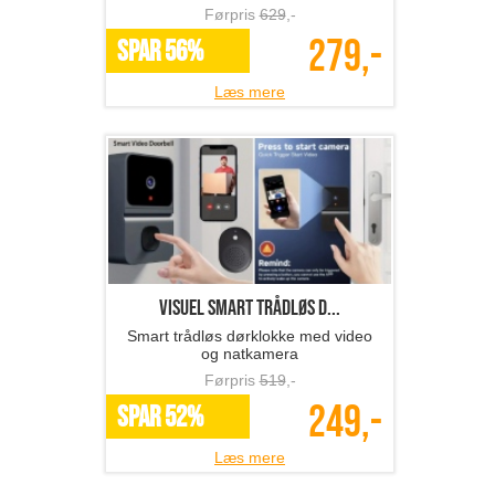
Førpris
629
,-
279,-
SPAR 56%
Læs mere
Visuel smart trådløs d...
Smart trådløs dørklokke med video
og natkamera
Førpris
519
,-
249,-
SPAR 52%
Læs mere