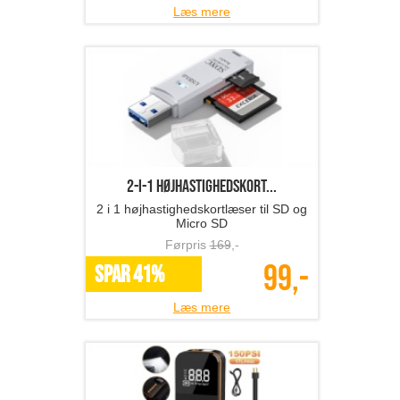
Læs mere
2-i-1 højhastighedskort...
2 i 1 højhastighedskortlæser til SD og
Micro SD
Førpris
169
,-
99,-
SPAR 41%
Læs mere