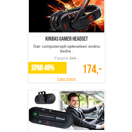
Kinbas Gamer headset
Gør computerspil-oplevelsen endnu
bedre..
Førpris
344
,-
174,-
SPAR 49%
Læs mere