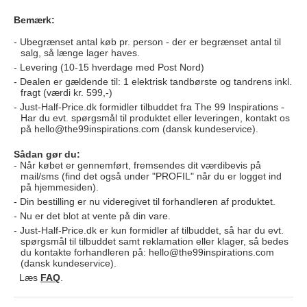
Bemærk:
Ubegrænset antal køb pr. person - der er begrænset antal til
salg, så længe lager haves.
Levering (10-15 hverdage med Post Nord)
Dealen er gældende til: 1 elektrisk tandbørste og tandrens inkl.
fragt (værdi kr. 599,-)
Just-Half-Price.dk formidler tilbuddet fra The 99 Inspirations -
Har du evt. spørgsmål til produktet eller leveringen, kontakt os
på
hello@the99inspirations.com
(dansk kundeservice).
Sådan gør du:
Når købet er gennemført, fremsendes dit værdibevis på
mail/sms (find det også under "PROFIL" når du er logget ind
på hjemmesiden).
Din bestilling er nu videregivet til forhandleren af produktet.
Nu er det blot at vente på din vare.
Just-Half-Price.dk er kun formidler af tilbuddet, så har du evt.
spørgsmål til tilbuddet samt reklamation eller klager, så bedes
du kontakte forhandleren på:
hello@the99inspirations.com
(dansk kundeservice).
Læs
FAQ
.