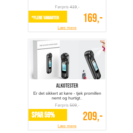
Førpris
419
,-
169,-
*Flere varianter
Læs mere
Alkotester
Er det sikkert at køre - tjek promillen
nemt og hurtigt..
Førpris
509
,-
209,-
SPAR 59%
Læs mere