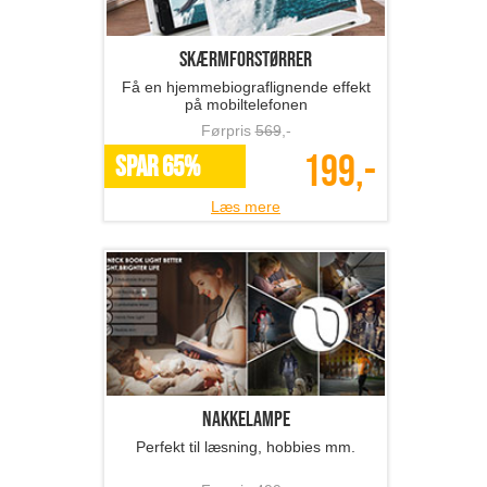
Skærmforstørrer
Få en hjemmebiograflignende effekt
på mobiltelefonen
Førpris
569
,-
199,-
SPAR 65%
Læs mere
Nakkelampe
Perfekt til læsning, hobbies mm.