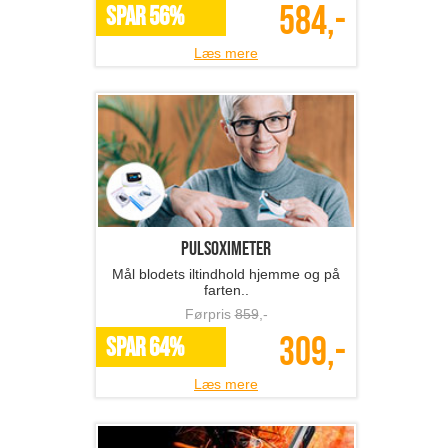
584,-
SPAR 56%
Læs mere
Pulsoximeter
Mål blodets iltindhold hjemme og på
farten..
Førpris
859
,-
309,-
SPAR 64%
Læs mere