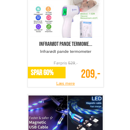
Infrarødt pande termome...
Infrarødt pande termometer
Førpris
529
,-
209,-
SPAR 60%
Læs mere