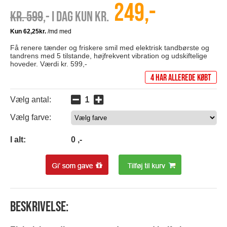
249,-
Kr. 599
,- I dag kun kr.
Få renere tænder og friskere smil med elektrisk tandbørste og
tandrens med 5 tilstande, højfrekvent vibration og udskiftelige
hoveder. Værdi kr. 599,-
4 har allerede købt
Vælg antal:
Vælg farve:
0
I alt:
0
,-
Beskrivelse: