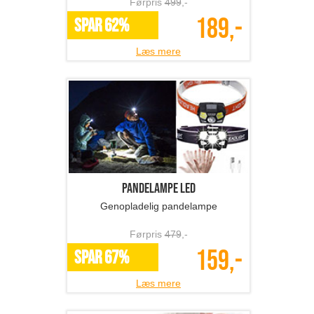
Førpris
499
,-
189,-
SPAR 62%
Læs mere
Pandelampe LED
Genopladelig pandelampe
Førpris
479
,-
159,-
SPAR 67%
Læs mere