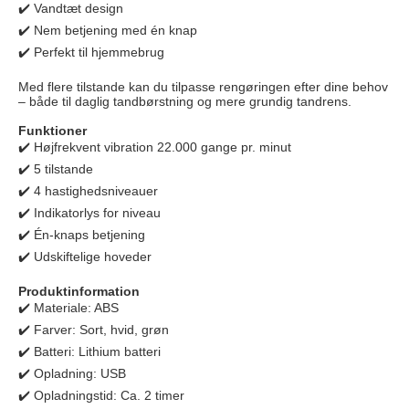
✔️ Vandtæt design
✔️ Nem betjening med én knap
✔️ Perfekt til hjemmebrug
Med flere tilstande kan du tilpasse rengøringen efter dine behov
– både til daglig tandbørstning og mere grundig tandrens.
Funktioner
✔️ Højfrekvent vibration 22.000 gange pr. minut
✔️ 5 tilstande
✔️ 4 hastighedsniveauer
✔️ Indikatorlys for niveau
✔️ Én-knaps betjening
✔️ Udskiftelige hoveder
Produktinformation
✔️ Materiale: ABS
✔️ Farver: Sort, hvid, grøn
✔️ Batteri: Lithium batteri
✔️ Opladning: USB
✔️ Opladningstid: Ca. 2 timer