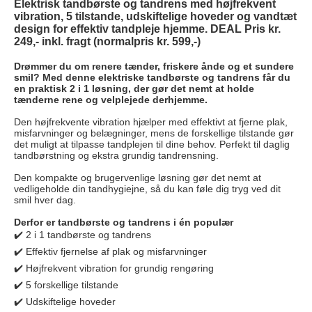
Elektrisk tandbørste og tandrens med højfrekvent
vibration, 5 tilstande, udskiftelige hoveder og vandtæt
design for effektiv tandpleje hjemme. DEAL Pris kr.
249,- inkl. fragt (normalpris kr. 599,-)
Drømmer du om renere tænder, friskere ånde og et sundere
smil? Med denne elektriske tandbørste og tandrens får du
en praktisk 2 i 1 løsning, der gør det nemt at holde
tænderne rene og velplejede derhjemme.
Den højfrekvente vibration hjælper med effektivt at fjerne plak,
misfarvninger og belægninger, mens de forskellige tilstande gør
det muligt at tilpasse tandplejen til dine behov. Perfekt til daglig
tandbørstning og ekstra grundig tandrensning.
Den kompakte og brugervenlige løsning gør det nemt at
vedligeholde din tandhygiejne, så du kan føle dig tryg ved dit
smil hver dag.
Derfor er tandbørste og tandrens i én populær
✔️ 2 i 1 tandbørste og tandrens
✔️ Effektiv fjernelse af plak og misfarvninger
✔️ Højfrekvent vibration for grundig rengøring
✔️ 5 forskellige tilstande
✔️ Udskiftelige hoveder