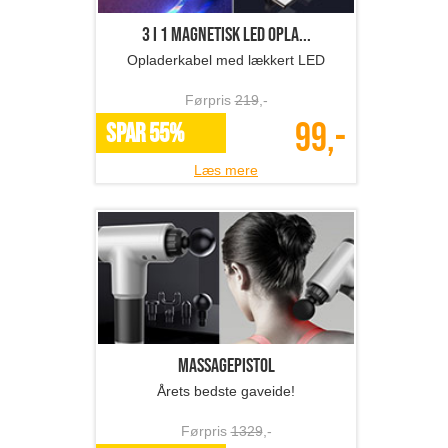
3 i 1 magnetisk LED opla...
Opladerkabel med lækkert LED
Førpris
219
,-
99,-
SPAR 55%
Læs mere
Massagepistol
Årets bedste gaveide!
Førpris
1329
,-