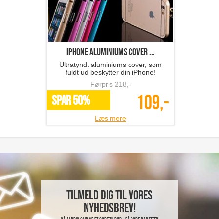
iPhone aluminiums cover ...
Ultratyndt aluminiums cover, som
fuldt ud beskytter din iPhone!
Førpris
218
,-
109,-
SPAR 50%
Læs mere
Tilmeld dig til vores
nyhedsbrev!