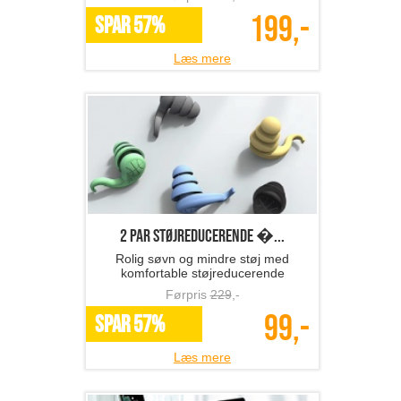
199,-
SPAR 57%
Læs mere
2 par Støjreducerende �...
Rolig søvn og mindre støj med
komfortable støjreducerende
ørepropper
Førpris
229
,-
99,-
SPAR 57%
Læs mere