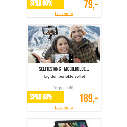
79,-
SPAR 60%
Læs mere
Selfiestang - mobilholde...
Tag den perfekte selfie!
Førpris
449
,-
189,-
SPAR 58%
Læs mere