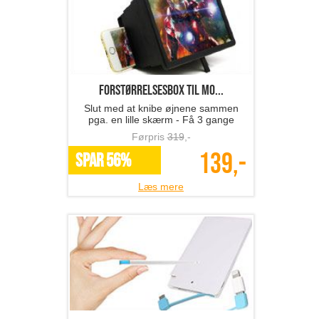
Forstørrelsesbox til mo...
Slut med at knibe øjnene sammen
pga. en lille skærm - Få 3 gange
større billede med en
Førpris
319
,-
forstørrelsesbox fra The 99
139,-
inspirations!
SPAR 56%
Læs mere