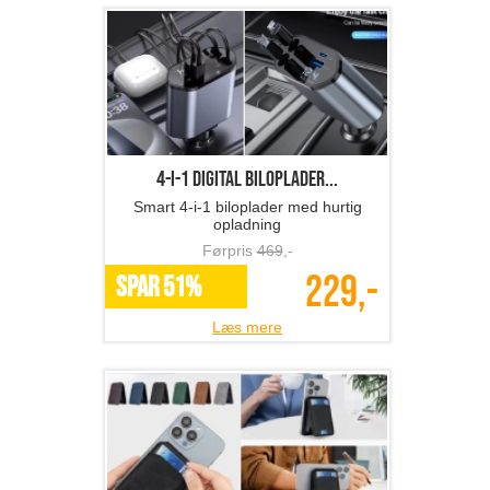
4-i-1 digital biloplader...
Smart 4-i-1 biloplader med hurtig
opladning
Førpris
469
,-
229,-
SPAR 51%
Læs mere