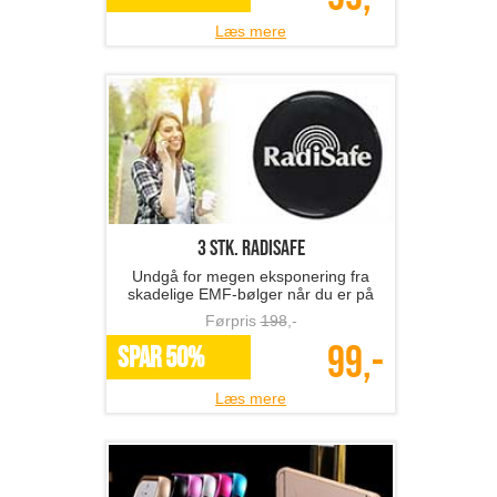
Læs mere
3 stk. Radisafe
Undgå for megen eksponering fra
skadelige EMF-bølger når du er på
mobilen
Førpris
198
,-
99,-
SPAR 50%
Læs mere