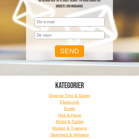
Gå aldrig glip af et godt tilbud - få gode rabatter
direkte i din indbakke!
KATEGORIER
Diverse Ting & Sager
Elektronik
Erotik
Hus & Have
Mobil & Tablet
Motion & Træning
Skønhed & Velvære