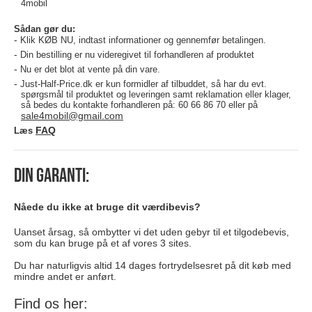
4mobil
Sådan gør du:
Klik KØB NU, indtast informationer og gennemfør betalingen.
Din bestilling er nu videregivet til forhandleren af produktet
Nu er det blot at vente på din vare.
Just-Half-Price.dk er kun formidler af tilbuddet, så har du evt.
spørgsmål til produktet og leveringen samt reklamation eller klager,
så bedes du kontakte forhandleren på:
60 66 86 70 eller på
sale4mobil@gmail.com
FAQ
Læs
Din garanti:
Nåede du ikke at bruge dit værdibevis?
Uanset årsag, så ombytter vi det uden gebyr til et tilgodebevis,
som du kan bruge på et af vores 3 sites.
Du har naturligvis altid 14 dages fortrydelsesret på dit køb med
mindre andet er anført.
Find os her: