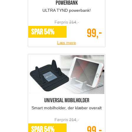
Powerbank
ULTRA TYND powerbank!
Førpris
214
,-
99,-
SPAR 54%
Læs mere
Universal mobilholder
Smart mobilholder, der klæber overalt
Førpris
214
,-
99,-
SPAR 54%