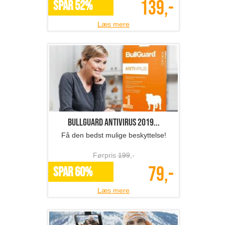
139,-
SPAR 52%
Læs mere
BullGuard Antivirus 2019...
Få den bedst mulige beskyttelse!
Førpris
199
,-
79,-
SPAR 60%
Læs mere