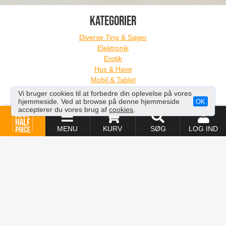
KATEGORIER
Diverse Ting & Sager
Elektronik
Erotik
Hus & Have
Mobil & Tablet
Motion & Træning
Vi bruger cookies til at forbedre din oplevelse på vores
Skønhed & Velvære
hjemmeside. Ved at browse på denne hjemmeside
OK
accepterer du vores brug af
cookies
.
Tøj & Accessories
Ure & Smykker
MENU
KURV
SØG
LOG IND
INFORMATION
Om os
Handelsbetingelser
Privatlivspolitik
Levering & Returpolitik
Kontakt os
Sitemap