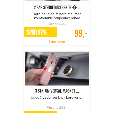
2 par Støjreducerende �...
Rolig søvn og mindre støj med
komfortable støjreducerende
ørepropper
Førpris
229
,-
99,-
SPAR 57%
Læs mere
3 stk. universal magnet ...
Undgå bøder og klip i kørekortet!
Førpris
289
,-