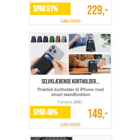
229,-
SPAR 51%
Læs mere
Selvklæbende kortholder...
Praktisk kortholder til iPhone med
smart standfunktion
Førpris
289
,-
149,-
SPAR 48%
Læs mere