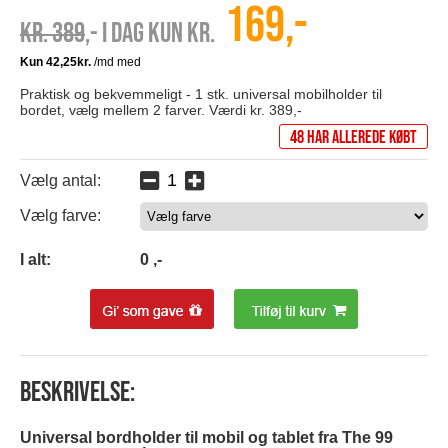
169,-
Kr. 389
,- I dag kun kr.
Praktisk og bekvemmeligt - 1 stk. universal mobilholder til
bordet, vælg mellem 2 farver. Værdi kr. 389,-
48 har allerede købt
Vælg antal:
Vælg farve:
0
I alt:
0
,-
Beskrivelse:
Universal bordholder til mobil og tablet fra The 99