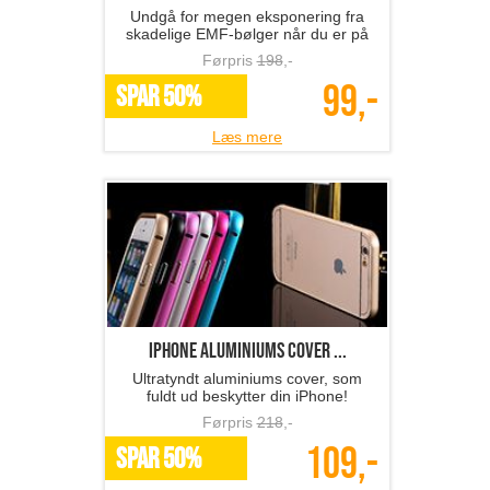
Undgå for megen eksponering fra
skadelige EMF-bølger når du er på
mobilen
Førpris
198
,-
99,-
SPAR 50%
Læs mere
iPhone aluminiums cover ...
Ultratyndt aluminiums cover, som
fuldt ud beskytter din iPhone!
Førpris
218
,-
109,-
SPAR 50%