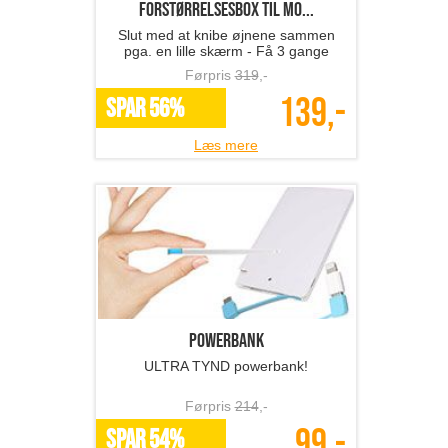
Forstørrelsesbox til mo...
Slut med at knibe øjnene sammen
pga. en lille skærm - Få 3 gange
større billede med en
Førpris
319
,-
forstørrelsesbox fra The 99
139,-
inspirations!
SPAR 56%
Læs mere
Powerbank
ULTRA TYND powerbank!
Førpris
214
,-
99,-
SPAR 54%