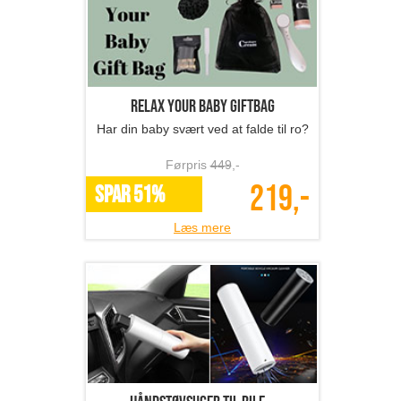
Relax your baby giftbag
Har din baby svært ved at falde til ro?
Førpris
449
,-
219,-
SPAR 51%
Læs mere