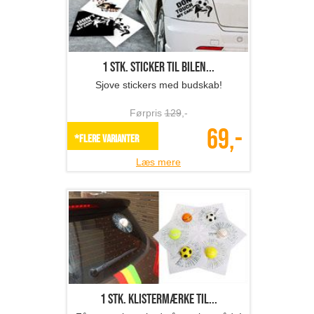
1 stk. sticker til bilen...
Sjove stickers med budskab!
Førpris
129
,-
69,-
*Flere varianter
Læs mere
1 stk. klistermærke til...