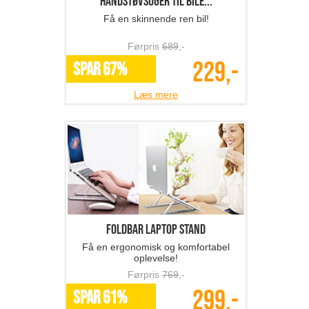
Håndstøvsuger til bile...
Få en skinnende ren bil!
Førpris
689
,-
229,-
SPAR 67%
Læs mere
Foldbar laptop stand
Få en ergonomisk og komfortabel
oplevelse!
Førpris
769
,-
299,-
SPAR 61%