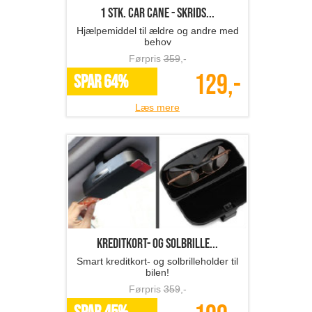
1 stk. Car Cane - skrids...
Hjælpemiddel til ældre og andre med
behov
Førpris
359
,-
129,-
SPAR 64%
Læs mere
kreditkort- og solbrille...
Smart kreditkort- og solbrilleholder til
bilen!
Førpris
359
,-