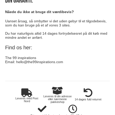
Din garanti:
Nåede du ikke at bruge dit værdibevis?
Uanset årsag, så ombytter vi det uden gebyr til et tilgodebevis,
som du kan bruge på et af vores 3 sites.
Du har naturligvis altid 14 dages fortrydelsesret på dit køb med
mindre andet er anført.
Find os her:
The 99 inspirations
Email:
hello@the99inspirations.com
hus-og-have
Leveres til din adresse
Leveres med Post
eller nærmeste
14 dages fuld returret
Nord
pakkeshop