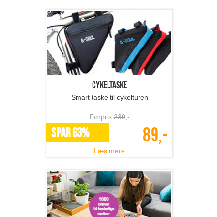
Cykeltaske
Smart taske til cykelturen
Førpris
239
,-
89,-
SPAR 63%
Læs mere