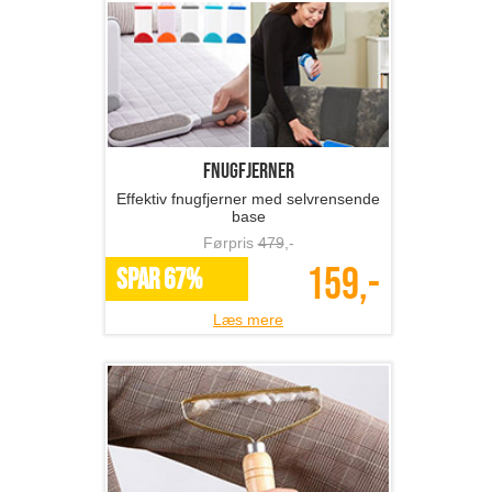
Fnugfjerner
Effektiv fnugfjerner med selvrensende
base
Førpris
479
,-
159,-
SPAR 67%
Læs mere