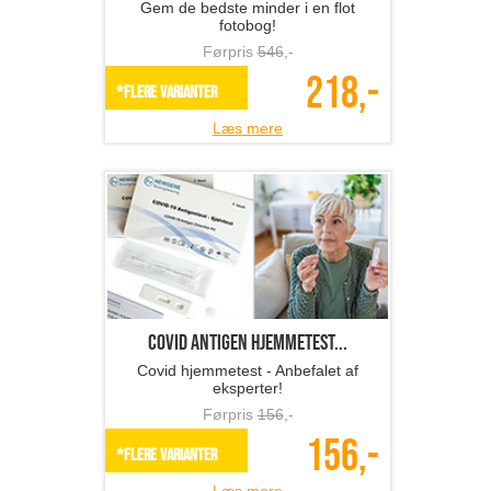
Gem de bedste minder i en flot
fotobog!
Førpris
546
,-
218,-
*Flere varianter
Læs mere
Covid antigen hjemmetest...
Covid hjemmetest - Anbefalet af
eksperter!
Førpris
156
,-
156,-
*Flere varianter