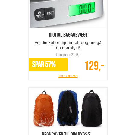
Digital bagagevægt
Vej din kuffert hjemmefra og undgå
en merafgift!
Førpris
299
,-
129,-
SPAR 57%
Læs mere
Regncover til din rygsæ...