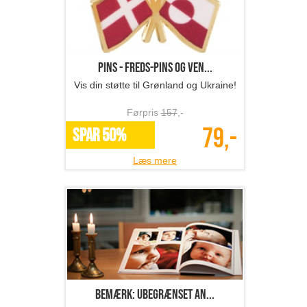
Pins - Freds-pins og ven...
Vis din støtte til Grønland og Ukraine!
Førpris
157
,-
79,-
SPAR 50%
Læs mere
Bemærk: Ubegrænset an...