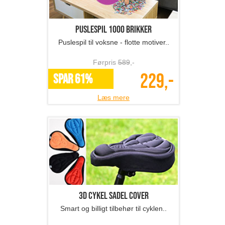
Puslespil 1000 brikker
Puslespil til voksne - flotte motiver..
Førpris
589
,-
229,-
SPAR 61%
Læs mere
3D cykel sadel cover
Smart og billigt tilbehør til cyklen..