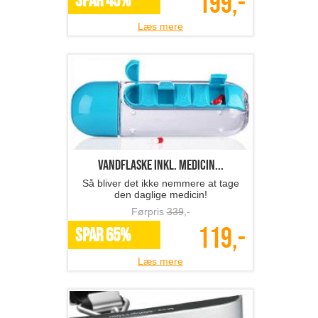
199,-
SPAR 45%
Læs mere
Vandflaske inkl. medicin...
Så bliver det ikke nemmere at tage
den daglige medicin!
Førpris
339
,-
119,-
SPAR 65%
Læs mere