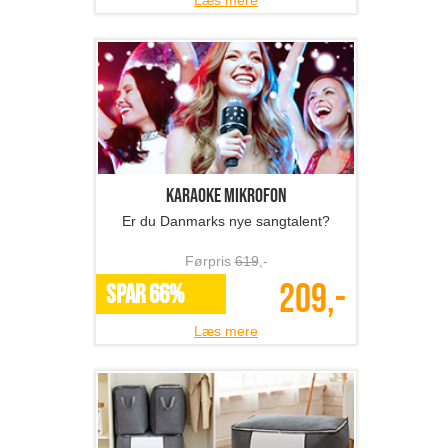
Læs mere
Karaoke mikrofon
Er du Danmarks nye sangtalent?
Førpris
619
,-
209,-
SPAR 66%
Læs mere