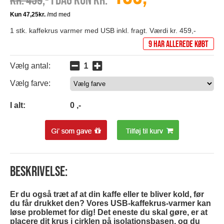
Kr. 459
,- I dag kun kr.
1 stk. kaffekrus varmer med USB inkl. fragt. Værdi kr. 459,-
9 har allerede købt
Vælg antal:
Vælg farve:
0
I alt:
0
,-
Beskrivelse:
Er du også træt af at din kaffe eller te bliver kold, før
du får drukket den? Vores USB-kaffekrus-varmer kan
løse problemet for dig! Det eneste du skal gøre, er at
placere dit krus i cirklen på isolationsbasen, og du