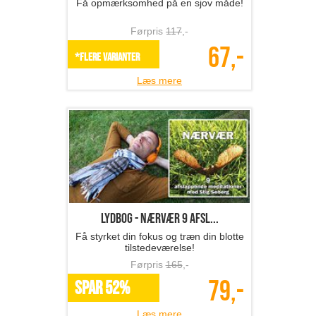
Få opmærksomhed på en sjov måde!
Førpris
117
,-
67,-
*Flere varianter
Læs mere
Lydbog - Nærvær 9 afsl...
Få styrket din fokus og træn din blotte
tilstedeværelse!
Førpris
165
,-
79,-
SPAR 52%
Læs mere