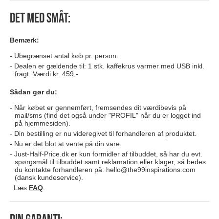
Det med småt:
Bemærk:
Ubegrænset antal køb pr. person.
Dealen er gældende til: 1 stk. kaffekrus varmer med USB inkl.
fragt. Værdi kr. 459,-
Sådan gør du:
Når købet er gennemført, fremsendes dit værdibevis på
mail/sms (find det også under "PROFIL" når du er logget ind
på hjemmesiden).
Din bestilling er nu videregivet til forhandleren af produktet.
Nu er det blot at vente på din vare.
Just-Half-Price.dk er kun formidler af tilbuddet, så har du evt.
spørgsmål til tilbuddet samt reklamation eller klager, så bedes
du kontakte forhandleren på:
hello@the99inspirations.com
(dansk kundeservice).
Læs
FAQ
.