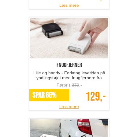
Læs mere
Fnugfjerner
Lille og handy - Forlæng levetiden på
yndlingstøjet med fnugfjernere fra
The 99 inspirations!
Førpris
379
,-
129,-
SPAR 66%
Læs mere