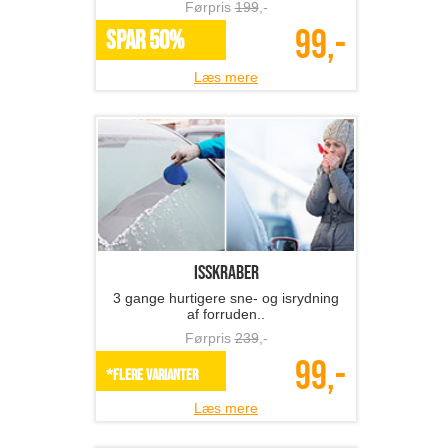
Førpris
199
,-
99,-
SPAR 50%
Læs mere
Isskraber
3 gange hurtigere sne- og isrydning
af forruden..
Førpris
239
,-
99,-
*Flere varianter
Læs mere