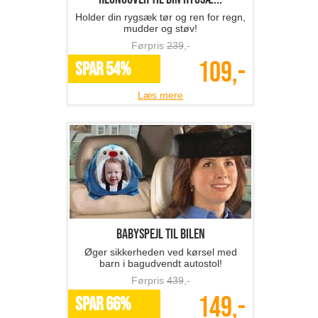
Holder din rygsæk tør og ren for regn,
mudder og støv!
Førpris
239
,-
109,-
SPAR 54%
Læs mere
Babyspejl til bilen
Øger sikkerheden ved kørsel med
barn i bagudvendt autostol!
Førpris
439
,-
149,-
SPAR 66%