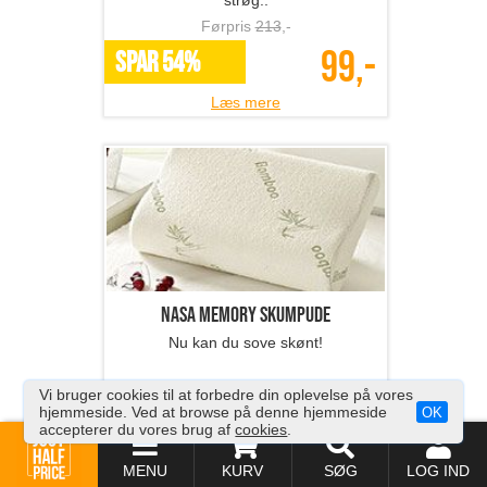
strøg..
Førpris
213
,-
99,-
SPAR 54%
Læs mere
NASA memory skumpude
Nu kan du sove skønt!
Førpris
581
,-
Vi bruger cookies til at forbedre din oplevelse på vores
189,-
hjemmeside. Ved at browse på denne hjemmeside
OK
SPAR 67%
accepterer du vores brug af
cookies
.
Læs mere
MENU
KURV
SØG
LOG IND