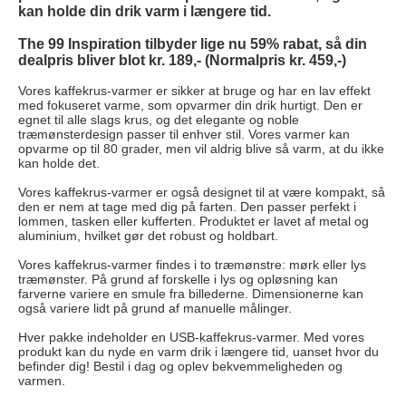
kan holde din drik varm i længere tid.
The 99 Inspiration tilbyder lige nu 59% rabat, så din
dealpris bliver blot kr. 189,- (Normalpris kr. 459,-)
Vores kaffekrus-varmer er sikker at bruge og har en lav effekt
med fokuseret varme, som opvarmer din drik hurtigt. Den er
egnet til alle slags krus, og det elegante og noble
træmønsterdesign passer til enhver stil. Vores varmer kan
opvarme op til 80 grader, men vil aldrig blive så varm, at du ikke
kan holde det.
Vores kaffekrus-varmer er også designet til at være kompakt, så
den er nem at tage med dig på farten. Den passer perfekt i
lommen, tasken eller kufferten. Produktet er lavet af metal og
aluminium, hvilket gør det robust og holdbart.
Vores kaffekrus-varmer findes i to træmønstre: mørk eller lys
træmønster. På grund af forskelle i lys og opløsning kan
farverne variere en smule fra billederne. Dimensionerne kan
også variere lidt på grund af manuelle målinger.
Hver pakke indeholder en USB-kaffekrus-varmer. Med vores
produkt kan du nyde en varm drik i længere tid, uanset hvor du
befinder dig! Bestil i dag og oplev bekvemmeligheden og
varmen.