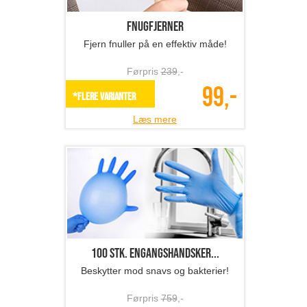
Fnugfjerner
Fjern fnuller på en effektiv måde!
Førpris
239
,-
99,-
*Flere varianter
Læs mere
100 stk. engangshandsker...
Beskytter mod snavs og bakterier!
Førpris
759
,-