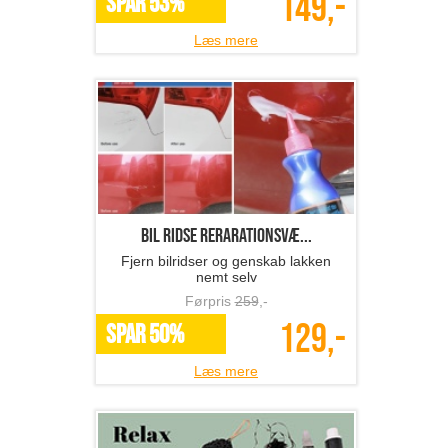
149,-
SPAR 53%
Læs mere
Bil ridse rerarationsvæ...
Fjern bilridser og genskab lakken
nemt selv
Førpris
259
,-
129,-
SPAR 50%
Læs mere