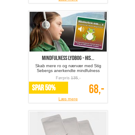
Mindfulness lydbog - His...
Skab mere ro og nærvær med Stig
Sebergs anerkendte mindfulness
børnefortællinger..
Førpris
135
,-
68,-
SPAR 50%
Læs mere