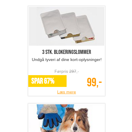
3 stk. blokeringslommer
Undgå tyveri af dine kort-oplysninger!
Førpris
297
,-
99,-
SPAR 67%
Læs mere