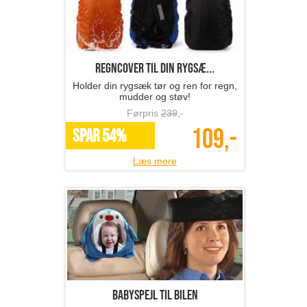
Regncover til din rygsæ...
Holder din rygsæk tør og ren for regn,
mudder og støv!
Førpris
239
,-
109,-
SPAR 54%
Læs mere
Babyspejl til bilen