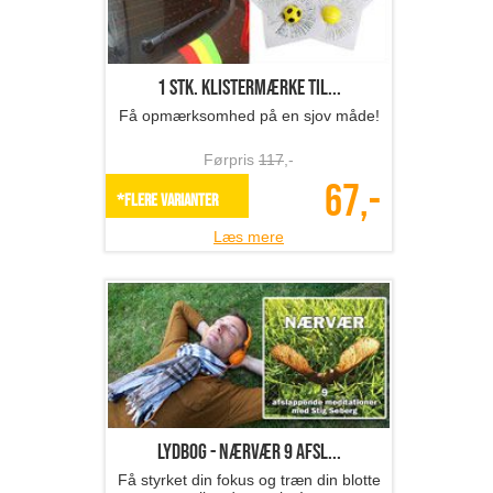
1 stk. klistermærke til...
Få opmærksomhed på en sjov måde!
Førpris
117
,-
67,-
*Flere varianter
Læs mere
Lydbog - Nærvær 9 afsl...
Få styrket din fokus og træn din blotte