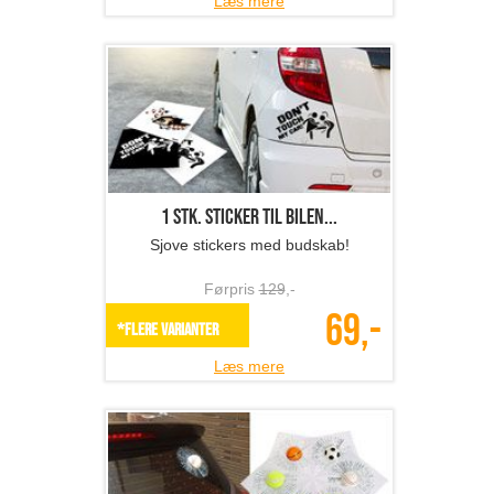
Læs mere
1 stk. sticker til bilen...
Sjove stickers med budskab!
Førpris
129
,-
69,-
*Flere varianter
Læs mere