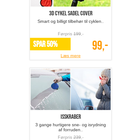
3D cykel sadel cover
Smart og billigt tilbehør til cyklen..
Førpris
199
,-
99,-
SPAR 50%
Læs mere
Isskraber
3 gange hurtigere sne- og isrydning
af forruden..
Førpris
239
,-