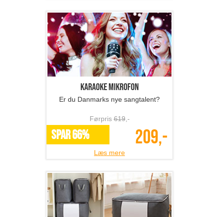
Karaoke mikrofon
Er du Danmarks nye sangtalent?
Førpris
619
,-
209,-
SPAR 66%
Læs mere