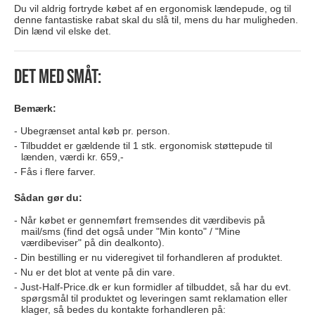
Du vil aldrig fortryde købet af en ergonomisk lændepude, og til
denne fantastiske rabat skal du slå til, mens du har muligheden.
Din lænd vil elske det.
Det med småt:
Bemærk:
Ubegrænset antal køb pr. person.
Tilbuddet er gældende til 1 stk. ergonomisk støttepude til
lænden, værdi kr. 659,-
Fås i flere farver.
Sådan gør du:
Når købet er gennemført fremsendes dit værdibevis på
mail/sms (find det også under "Min konto" / "Mine
værdibeviser" på din dealkonto).
Din bestilling er nu videregivet til forhandleren af produktet.
Nu er det blot at vente på din vare.
Just-Half-Price.dk er kun formidler af tilbuddet, så har du evt.
spørgsmål til produktet og leveringen samt reklamation eller
klager, så bedes du kontakte forhandleren på: