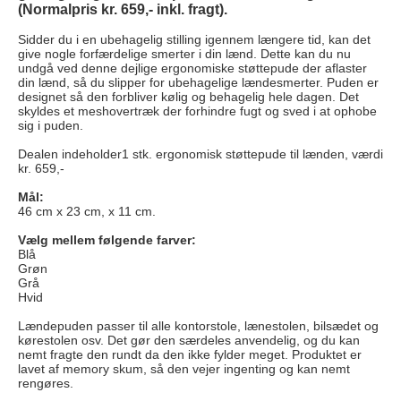
(Normalpris kr. 659,- inkl. fragt).
Sidder du i en ubehagelig stilling igennem længere tid, kan det
give nogle forfærdelige smerter i din lænd. Dette kan du nu
undgå ved denne dejlige ergonomiske støttepude der aflaster
din lænd, så du slipper for ubehagelige lændesmerter. Puden er
designet så den forbliver kølig og behagelig hele dagen. Det
skyldes et meshovertræk der forhindre fugt og sved i at ophobe
sig i puden.
Dealen indeholder1 stk. ergonomisk støttepude til lænden, værdi
kr. 659,-
Mål:
46 cm x 23 cm, x 11 cm.
Vælg mellem følgende farver:
Blå
Grøn
Grå
Hvid
Lændepuden passer til alle kontorstole, lænestolen, bilsædet og
kørestolen osv. Det gør den særdeles anvendelig, og du kan
nemt fragte den rundt da den ikke fylder meget. Produktet er
lavet af memory skum, så den vejer ingenting og kan nemt
rengøres.