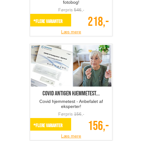
fotobog!
Førpris
546
,-
218,-
*Flere varianter
Læs mere
Covid antigen hjemmetest...
Covid hjemmetest - Anbefalet af
eksperter!
Førpris
156
,-
156,-
*Flere varianter
Læs mere