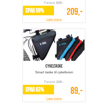
Førpris
509
,-
209,-
SPAR 59%
Læs mere
Cykeltaske
Smart taske til cykelturen
Førpris
239
,-
89,-
SPAR 63%
Læs mere