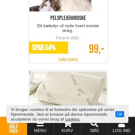
Pelsplejehandske
Dit kæledyr vil nyde hvert eneste
strøg..
Førpris
213
,-
99,-
SPAR 54%
Læs mere
Vi bruger cookies til at forbedre din oplevelse på vores
hjemmeside. Ved at browse på denne hjemmeside
OK
NASA memory skumpude
accepterer du vores brug af
cookies
.
Nu kan du sove skønt!
MENU
KURV
SØG
LOG IND