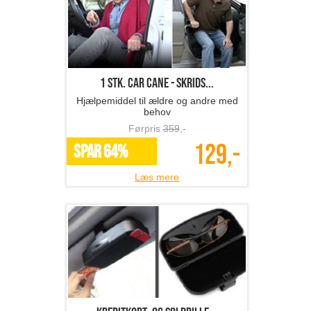
1 stk. Car Cane - skrids...
Hjælpemiddel til ældre og andre med
behov
Førpris
359
,-
129,-
SPAR 64%
Læs mere