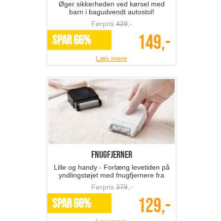
Øger sikkerheden ved kørsel med
barn i bagudvendt autostol!
Førpris
439
,-
149,-
SPAR 66%
Læs mere
Fnugfjerner
Lille og handy - Forlæng levetiden på
yndlingstøjet med fnugfjernere fra
The 99 inspirations!
Førpris
379
,-
129,-
SPAR 66%