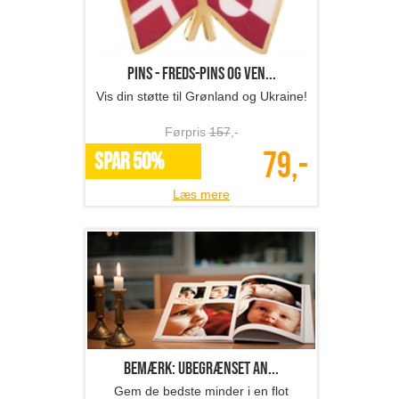
Pins - Freds-pins og ven...
Vis din støtte til Grønland og Ukraine!
Førpris
157
,-
79,-
SPAR 50%
Læs mere
Bemærk: Ubegrænset an...
Gem de bedste minder i en flot