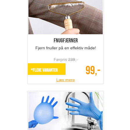
Fnugfjerner
Fjern fnuller på en effektiv måde!
Førpris
239
,-
99,-
*Flere varianter
Læs mere