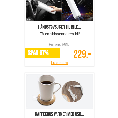
Håndstøvsuger til bile...
Få en skinnende ren bil!
Førpris
689
,-
229,-
SPAR 67%
Læs mere
Kaffekrus varmer med USB...