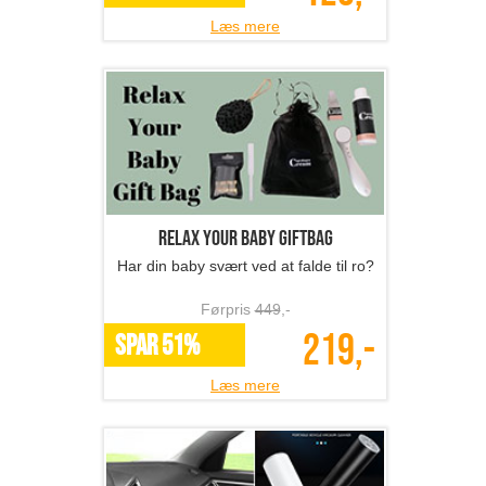
Læs mere
Relax your baby giftbag
Har din baby svært ved at falde til ro?
Førpris
449
,-
219,-
SPAR 51%
Læs mere