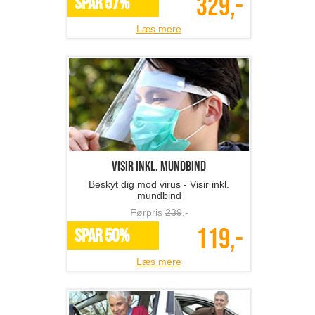
329,-
SPAR 57%
Læs mere
Visir inkl. mundbind
Beskyt dig mod virus - Visir inkl.
mundbind
Førpris
239
,-
119,-
SPAR 50%
Læs mere