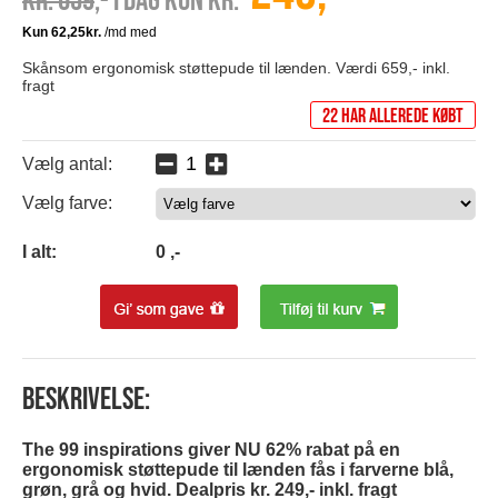
Kr. 659
,- I dag kun kr.
Skånsom ergonomisk støttepude til lænden. Værdi 659,- inkl.
fragt
22 har allerede købt
Vælg antal:
Vælg farve:
0
I alt:
0
,-
Beskrivelse:
The 99 inspirations giver NU 62% rabat på en
ergonomisk støttepude til lænden fås i farverne blå,
grøn, grå og hvid. Dealpris kr. 249,- inkl. fragt