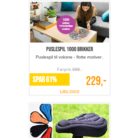
Puslespil 1000 brikker
Puslespil til voksne - flotte motiver..
Førpris
589
,-
229,-
SPAR 61%
Læs mere