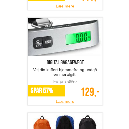
Læs mere
Digital bagagevægt
Vej din kuffert hjemmefra og undgå
en merafgift!
Førpris
299
,-
129,-
SPAR 57%
Læs mere