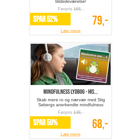
tilstedeværelse!
Førpris
165
,-
79,-
SPAR 52%
Læs mere
Mindfulness lydbog - His...
Skab mere ro og nærvær med Stig
Sebergs anerkendte mindfulness
børnefortællinger..
Førpris
135
,-
68,-
SPAR 50%
Læs mere