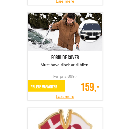
Læs mere
Forrude cover
Must have tilbehør til bilen!
Førpris
399
,-
159,-
*Flere varianter
Læs mere