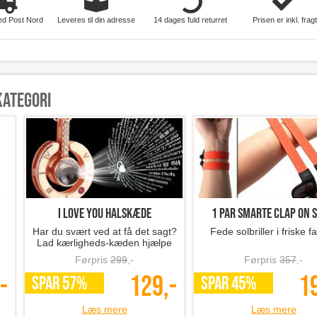
ed Post Nord
Leveres til din adresse
14 dages fuld returret
Prisen er inkl. fragt
kategori
I LOVE YOU halskæde
1 par smarte clap on s
Har du svært ved at få det sagt?
Fede solbriller i friske f
Lad kærligheds-kæden hjælpe
dig!
Førpris
299
,-
Førpris
357
,-
-
129,-
1
SPAR 57%
SPAR 45%
Læs mere
Læs mere