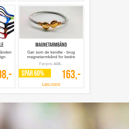
le
Magnetarmbånd
 hånden
Gør som de kendte - brug
ign
magnetarmbånd for bedre
helbred!
Førpris
408
,-
08,-
163,-
SPAR 60%
Læs mere