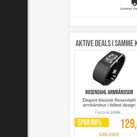
Leveres m
Aktive deals i samme 
Rosendahl armbåndsur
Elegant klassisk Rosendahl
armbåndsur i tidløst design
Førpris
1095
,-
129,
SPAR 88%
Læs mere