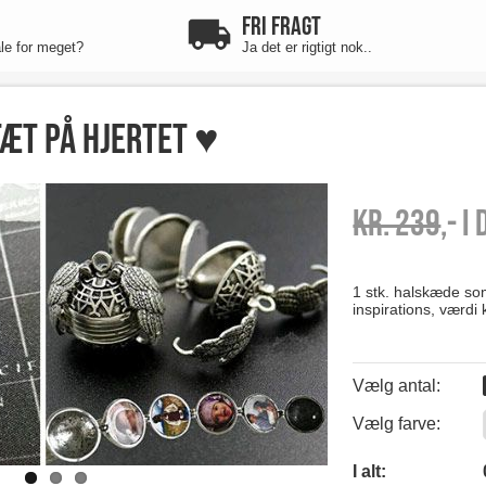
FRI FRAGT
ale for meget?
Ja det er rigtigt nok..
tæt på hjertet ♥
Kr. 239
,- I
1 stk. halskæde so
inspirations, værdi 
Vælg antal:
Vælg farve:
0
I alt: