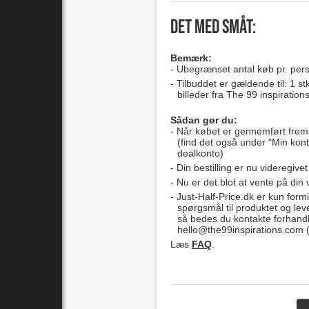
Det med småt:
Bemærk:
Ubegrænset antal køb pr. per
Tilbuddet er gældende til: 1 
billeder fra The 99 inspiration
Sådan gør du:
Når købet er gennemført frem
(find det også under "Min kont
dealkonto)
Din bestilling er nu videregivet
Nu er det blot at vente på din 
Just-Half-Price.dk er kun formi
spørgsmål til produktet og lev
så bedes du kontakte forhand
hello@the99inspirations.com
(
Læs
FAQ
.