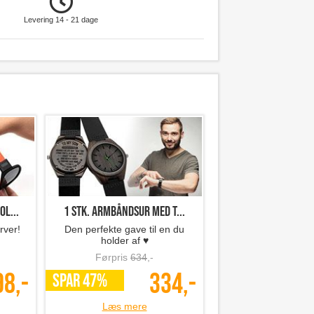
Levering 14 - 21 dage
ol...
1 stk. armbåndsur med t...
arver!
Den perfekte gave til en du
holder af ♥
Førpris
634
,-
98,-
334,-
SPAR 47%
Læs mere