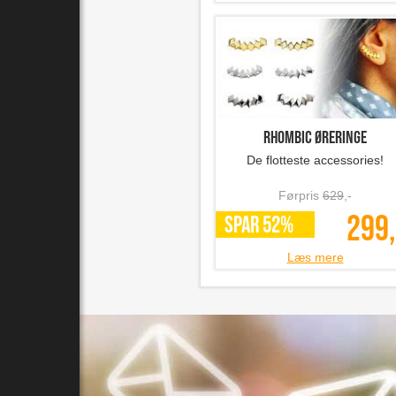
Rhombic øreringe
De flotteste accessories!
Førpris
629
,-
299,
SPAR 52%
Læs mere