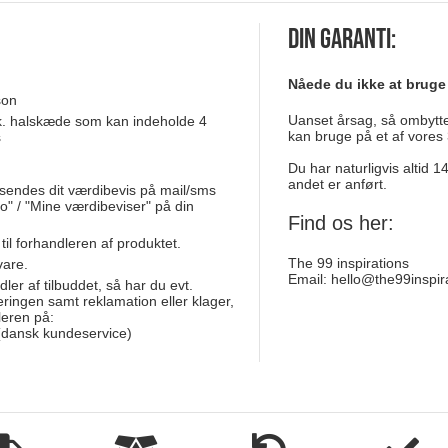
Din garanti:
Nåede du ikke at bruge
son
Uanset årsag, så ombytter
stk. halskæde som kan indeholde 4
kan bruge på et af vores 
s
Du har naturligvis altid 
andet er anført.
sendes dit værdibevis på mail/sms
o" / "Mine værdibeviser" på din
Find os her:
 til forhandleren af produktet.
The 99 inspirations
vare.
Email:
hello@the99inspir
dler af tilbuddet, så har du evt.
smykker
eringen samt reklamation eller klager,
leren på:
dansk kundeservice)