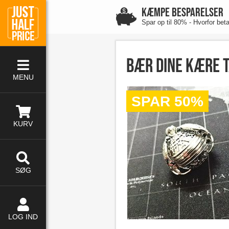
KÆMPE BESPARELSER
Spar op til 80% - Hvorfor bet
Bær dine kære 
MENU
SPAR 50%
KURV
SØG
LOG IND