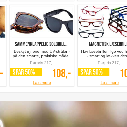
Sammenklappelig solbrill...
Magnetisk læsebril
Beskyt øjnene mod UV-stråler -
Hav læsebrillen lige ved
på den smarte, praktiske måde..
- smart og lækkert des
Førpris
217
,-
Førpris
217
,-
-
108,-
1
SPAR 50%
SPAR 50%
Læs mere
Læs mere