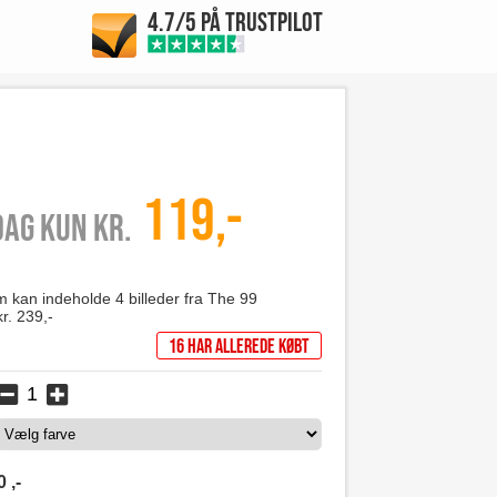
4.7/5 PÅ TRUSTPILOT
119,-
 dag kun kr.
m kan indeholde 4 billeder fra The 99
kr. 239,-
16 har allerede købt
0
,-