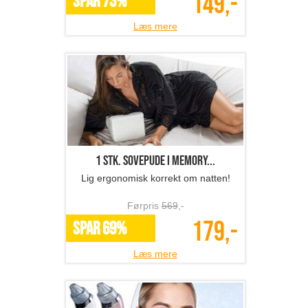
149,-
SPAR 73%
Læs mere
1 stk. sovepude i memory...
Lig ergonomisk korrekt om natten!
Førpris
569
,-
179,-
SPAR 69%
Læs mere