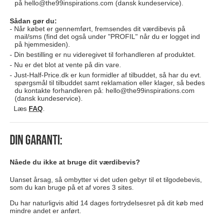
på
hello@the99inspirations.com
(dansk kundeservice).
Sådan gør du:
Når købet er gennemført, fremsendes dit værdibevis på
mail/sms (find det også under "PROFIL" når du er logget ind
på hjemmesiden).
Din bestilling er nu videregivet til forhandleren af produktet.
Nu er det blot at vente på din vare.
Just-Half-Price.dk er kun formidler af tilbuddet, så har du evt.
spørgsmål til tilbuddet samt reklamation eller klager, så bedes
du kontakte forhandleren på:
hello@the99inspirations.com
(dansk kundeservice).
Læs
FAQ
.
Din garanti:
Nåede du ikke at bruge dit værdibevis?
Uanset årsag, så ombytter vi det uden gebyr til et tilgodebevis,
som du kan bruge på et af vores 3 sites.
Du har naturligvis altid 14 dages fortrydelsesret på dit køb med
mindre andet er anført.