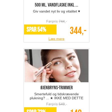
500 ml. vandflaske inkl ...
Giv vandet nyt liv og vitalitet ♥
Førpris
744
,-
344,-
SPAR 54%
Læs mere
Øjenbryns-trimmer
Smertefuld og tidskrævende
plukning? ... ★ IKKE MED DETTE
TILBUD ★
Førpris
549
,-