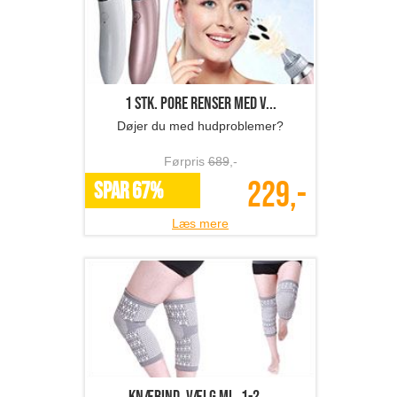
1 stk. Pore renser med v...
Døjer du med hudproblemer?
Førpris
689
,-
229,-
SPAR 67%
Læs mere