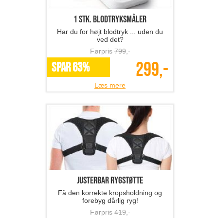
1 stk. blodtryksmåler
Har du for højt blodtryk ... uden du
ved det?
Førpris
799
,-
299,-
SPAR 63%
Læs mere
Justerbar rygstøtte
Få den korrekte kropsholdning og
forebyg dårlig ryg!
Førpris
419
,-