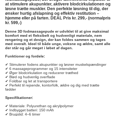
at stimulere akupunkter, aktivere blodcirkulationen og
løsne trætte muskler. Den perfekte løsning til dig, der
ønsker hurtig afslapning og effektiv restitution –
hjemme eller på farten.
DEAL Pris kr. 299,- (normalpris
kr. 599,-)
Denne 3D fodmassagepude er udviklet til at give maksimal
komfort med et fleksibelt og hudvenligt materiale, nem
rengøring og et design, der kan foldes sammen og tages
med overalt. Ideel til både unge, voksne og ældre, samt alle
der står og går meget i løbet af dagen.
Funktioner og fordele:
✔ Stimulerer fodens akupunkter og løsner muskelspændinger
✔ 6 massageprogrammer og 15 intensiteter
✔ Øger blodcirkulation og reducerer træthed
✔ Blød og hudvenlig overflade
✔ Foldbar og let at transportere
✔ Perfekt til rejsende, kontorfolk, ældre og dig med trætte
fødder
Specifikationer:
✔ Materiale: Polyurethan og akrylpolymer
✔ Indbygget batteri: 150 mAh
✔ Brugstid: 4–6 timer