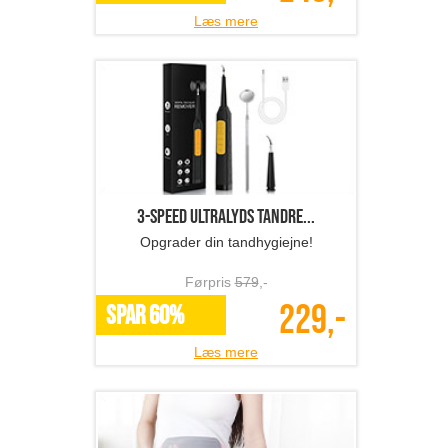
Læs mere
3-speed ultralyds tandre...
Opgrader din tandhygiejne!
Førpris
579
,-
229,-
SPAR 60%
Læs mere