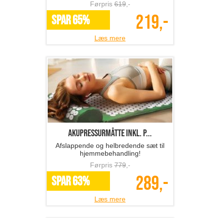
Førpris
619
,-
219,-
SPAR 65%
Læs mere
Akupressurmåtte inkl. p...
Afslappende og helbredende sæt til
hjemmebehandling!
Førpris
779
,-
289,-
SPAR 63%
Læs mere