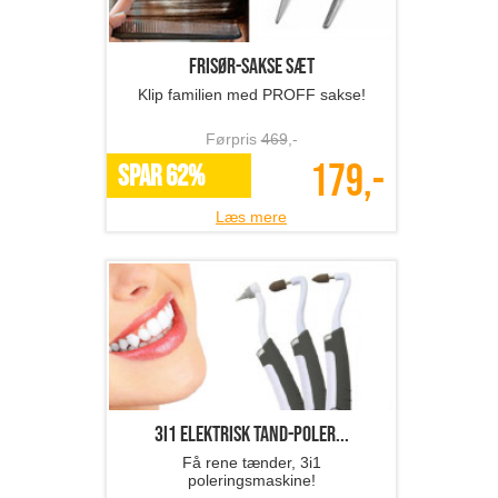
Frisør-sakse sæt
Klip familien med PROFF sakse!
Førpris
469
,-
179,-
SPAR 62%
Læs mere
3i1 elektrisk tand-poler...
Få rene tænder, 3i1
poleringsmaskine!