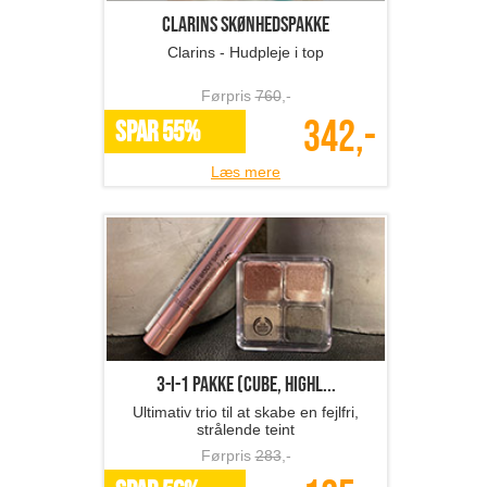
Clarins Skønhedspakke
Clarins - Hudpleje i top
Førpris
760
,-
342,-
SPAR 55%
Læs mere
3-i-1 pakke (cube, highl...
Ultimativ trio til at skabe en fejlfri,
strålende teint
Førpris
283
,-