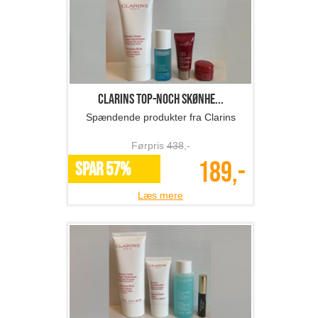
Clarins top-noch skønhe...
Spændende produkter fra Clarins
Førpris
438
,-
189,-
SPAR 57%
Læs mere