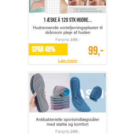
1 æske á 120 stk hudre...
Hudrensende vortefjerningsplaster til
skånsom pleje af huden
Førpris
189
,-
99,-
SPAR 48%
Læs mere
Antibakterielle sportsindlægssåler
med støtte og komfort
Førpris
249
,-