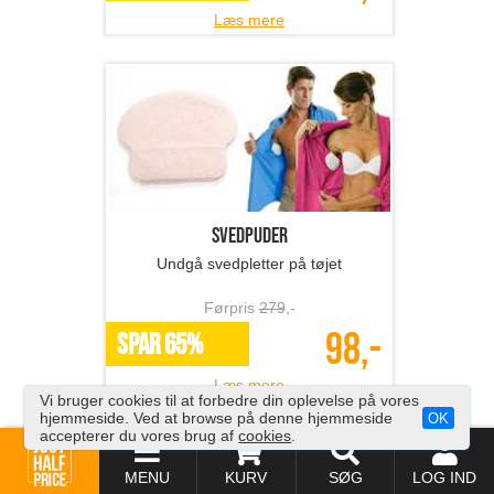
Læs mere
Svedpuder
Undgå svedpletter på tøjet
Førpris
279
,-
98,-
SPAR 65%
Læs mere
Vi bruger cookies til at forbedre din oplevelse på vores
hjemmeside. Ved at browse på denne hjemmeside
OK
accepterer du vores brug af
cookies
.
MENU
KURV
SØG
LOG IND