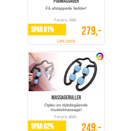
Fodmassager
Få afslappede fødder!
Førpris
709
,-
279,-
SPAR 61%
Læs mere
Massageruller
Oplev en dybdegående
muskelmassage!
Førpris
659
,-
249,-
SPAR 62%