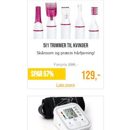
5i1 trimmer til kvinder
Skånsom og præcis hårfjerning!
Førpris
299
,-
129,-
SPAR 57%
Læs mere