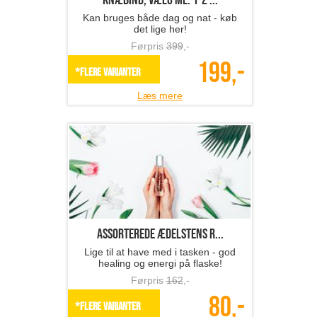
Knæbind, vælg ml. 1-2 ...
Kan bruges både dag og nat - køb
det lige her!
Førpris
399
,-
199,-
*Flere varianter
Læs mere
Assorterede ædelstens r...
Lige til at have med i tasken - god
healing og energi på flaske!
Førpris
162
,-
80,-
*Flere varianter