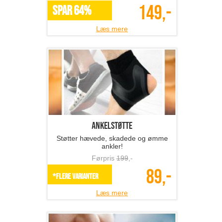
149,-
SPAR 64%
Læs mere
Ankelstøtte
Støtter hævede, skadede og ømme
ankler!
Førpris
199
,-
89,-
*Flere varianter
Læs mere