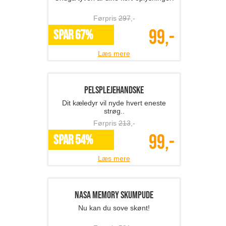
Fnugfjerner
Lille og handy - Forlæng levetiden på
yndlingstøjet med fnugfjernere fra
The 99 inspirations!
Førpris
379
,-
129,-
SPAR 66%
Læs mere
1 stk. sticker til bilen...
Sjove stickers med budskab!
Førpris
129
,-