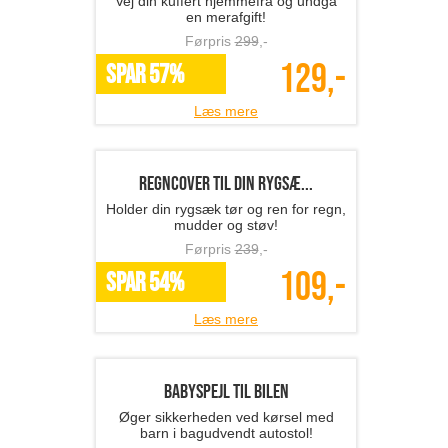
kreditkort- og solbrille...
Smart kreditkort- og solbrilleholder til
bilen!
Førpris
359
,-
199,-
SPAR 45%
Læs mere