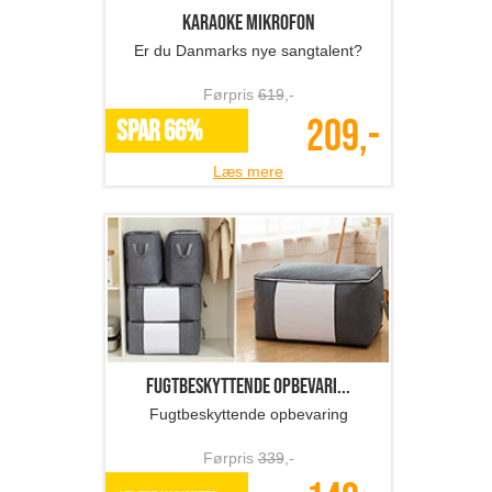
Karaoke mikrofon
Er du Danmarks nye sangtalent?
Førpris
619
,-
209,-
SPAR 66%
Læs mere
Fugtbeskyttende opbevari...
Fugtbeskyttende opbevaring
Førpris
339
,-