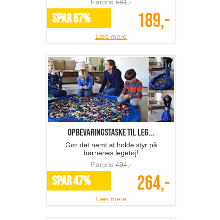
69,-
*Flere varianter
Læs mere
1 stk. klistermærke til...
Få opmærksomhed på en sjov måde!
Førpris
117
,-
67,-
*Flere varianter
Læs mere