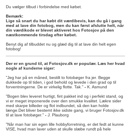
Du vælger tilbud i forbindelse med købet.
Bemærk:
Lige så snart du har købt dit værdibevis, kan du gå i gang
med at lave din fotobog, men du kan først afslutte helt, når
din værdikode er blevet aktiveret hos Fotosjov på den
næstkommende tirsdag efter købet.
Benyt dig af tilbuddet nu og glæd dig til at lave din helt egen
fotobog!
Der er en grund til, at Fotosjov.dk er populær. Læs her hvad
nogle af kunderne siger:
"Jeg har på en måned, bestilt to fotobøger fra jer. Begge
dukkede op til tiden, i god behold og levede i den grad op til
forventningerne. De er virkelig flotte. Tak."
-
K. Asmund
"Bogen blev leveret hurtigt, fint pakket ind og i perfekt stand, og
vi er meget imponerede over den smukke kvalitet. Lækre sider
med skarpe billeder og flot indbundet, så den kan holde
længe.Det bliver bestemt ikke sidste gang, vi bruger Fotosjov.dk
til at lave fotobøger."
-
J. Plauborg
"Når man har sin egen lille hobbyforretning, er det fedt at kunne
VISE, hvad man laver uden at skulle slæbe rundt på hele