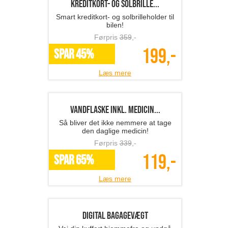
mundbind
Førpris
239
,-
119,-
SPAR 50%
Læs mere
1 stk. Car Cane - skrids...
Hjælpemiddel til ældre og andre med
behov
Førpris
359
,-
129,-
SPAR 64%
Læs mere