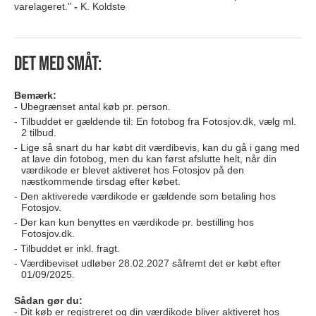
varelageret."
-
K. Koldste
Det med småt:
Bemærk:
Ubegrænset antal køb pr. person.
Tilbuddet er gældende til: En fotobog fra Fotosjov.dk, vælg ml.
2 tilbud.
Lige så snart du har købt dit værdibevis, kan du gå i gang med
at lave din fotobog, men du kan først afslutte helt, når din
værdikode er blevet aktiveret hos Fotosjov på den
næstkommende tirsdag efter købet.
Den aktiverede værdikode er gældende som betaling hos
Fotosjov.
Der kan kun benyttes en værdikode pr. bestilling hos
Fotosjov.dk.
Tilbuddet er inkl. fragt.
Værdibeviset udløber 28.02.2027
såfremt det er købt efter
01/09/2025.
Sådan gør du:
Dit køb er registreret og din værdikode bliver aktiveret hos