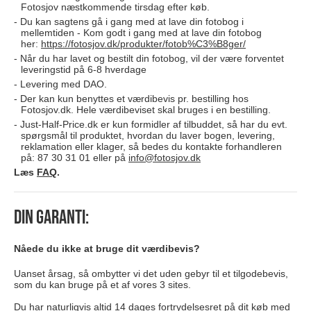
Fotosjov næstkommende tirsdag efter køb.
Du kan sagtens gå i gang med at lave din fotobog i
mellemtiden - Kom godt i gang med at lave din fotobog
her:
https://fotosjov.dk/produkter/fotob%C3%B8ger/
Når du har lavet og bestilt din fotobog, vil der være forventet
leveringstid på 6-8 hverdage
Levering med DAO.
Der kan kun benyttes et værdibevis pr. bestilling hos
Fotosjov.dk. Hele værdibeviset skal bruges i en bestilling.
Just-Half-Price.dk er kun formidler af tilbuddet, så har du evt.
spørgsmål til produktet, hvordan du laver bogen, levering,
reklamation eller klager, så bedes du kontakte forhandleren
på: 87 30 31 01 eller på
info@fotosjov.dk
Læs
FAQ
.
Din garanti:
Nåede du ikke at bruge dit værdibevis?
Uanset årsag, så ombytter vi det uden gebyr til et tilgodebevis,
som du kan bruge på et af vores 3 sites.
Du har naturligvis altid 14 dages fortrydelsesret på dit køb med