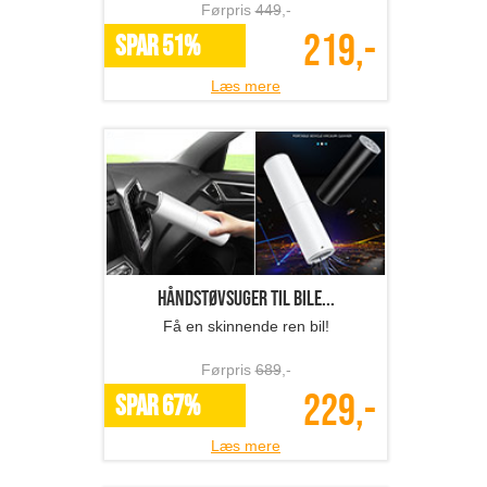
Førpris
449
,-
219,-
SPAR 51%
Læs mere
Håndstøvsuger til bile...
Få en skinnende ren bil!
Førpris
689
,-
229,-
SPAR 67%
Læs mere