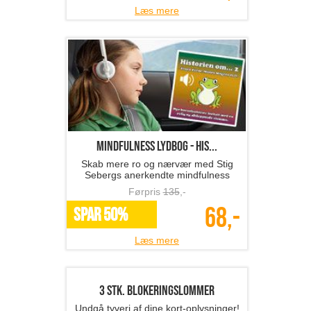
Babyspejl til bilen
Øger sikkerheden ved kørsel med
barn i bagudvendt autostol!
Førpris
439
,-
149,-
SPAR 66%
Læs mere