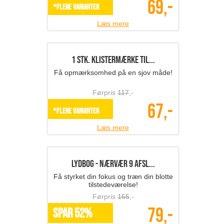
Førpris
299
,-
129,-
SPAR 57%
Læs mere
Regncover til din rygsæ...
Holder din rygsæk tør og ren for regn,
mudder og støv!
Førpris
239
,-
109,-
SPAR 54%
Læs mere