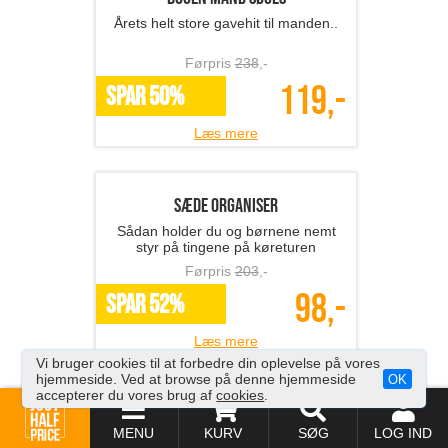
Mindfulness lydbog - His...
Skab mere ro og nærvær med Stig
Sebergs anerkendte mindfulness
børnefortællinger..
Førpris
135
,-
68,-
SPAR 50%
Læs mere
3 stk. blokeringslommer
Undgå tyveri af dine kort-oplysninger!
Førpris
297
,-
99,-
SPAR 67%
Læs mere
Vi bruger cookies til at forbedre din oplevelse på vores
hjemmeside. Ved at browse på denne hjemmeside
OK
accepterer du vores brug af
cookies
.
Pelsplejehandske
MENU
KURV
SØG
LOG IND