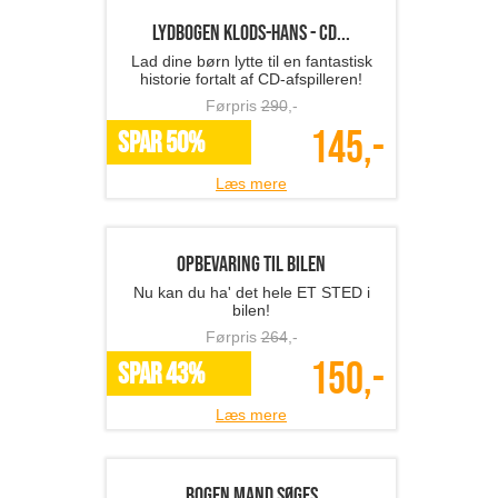
Lydbog - Nærvær 9 afsl...
Få styrket din fokus og træn din blotte
tilstedeværelse!
Førpris
165
,-
79,-
SPAR 52%
Læs mere