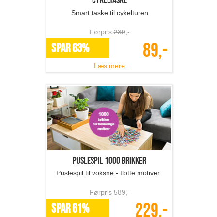
Cykeltaske
Smart taske til cykelturen
Førpris
239
,-
89,-
SPAR 63%
Læs mere
Puslespil 1000 brikker
Puslespil til voksne - flotte motiver..
Førpris
589
,-
229,-
SPAR 61%