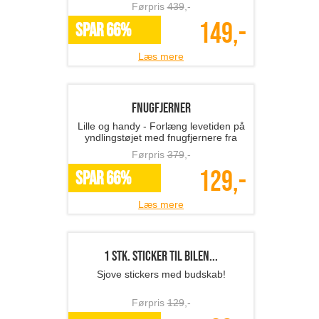
Vandflaske inkl. medicin...
Så bliver det ikke nemmere at tage
den daglige medicin!
Førpris
339
,-
119,-
SPAR 65%
Læs mere
Digital bagagevægt
Vej din kuffert hjemmefra og undgå
en merafgift!