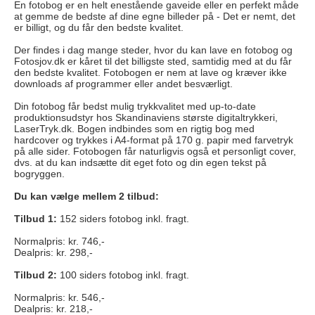
En fotobog er en helt enestående gaveide eller en perfekt måde
at gemme de bedste af dine egne billeder på - Det er nemt, det
er billigt, og du får den bedste kvalitet.
Der findes i dag mange steder, hvor du kan lave en fotobog og
Fotosjov.dk er kåret til det billigste sted, samtidig med at du får
den bedste kvalitet. Fotobogen er nem at lave og kræver ikke
downloads af programmer eller andet besværligt.
Din fotobog får bedst mulig trykkvalitet med up-to-date
produktionsudstyr hos Skandinaviens største digitaltrykkeri,
LaserTryk.dk. Bogen indbindes som en rigtig bog med
hardcover og trykkes i A4-format på 170 g. papir med farvetryk
på alle sider. Fotobogen får naturligvis også et personligt cover,
dvs. at du kan indsætte dit eget foto og din egen tekst på
bogryggen.
Du kan vælge mellem 2 tilbud:
Tilbud 1:
152 siders fotobog inkl. fragt.
Normalpris: kr. 746,-
Dealpris: kr. 298,-
Tilbud 2:
100 siders fotobog inkl. fragt.
Normalpris: kr. 546,-
Dealpris: kr. 218,-