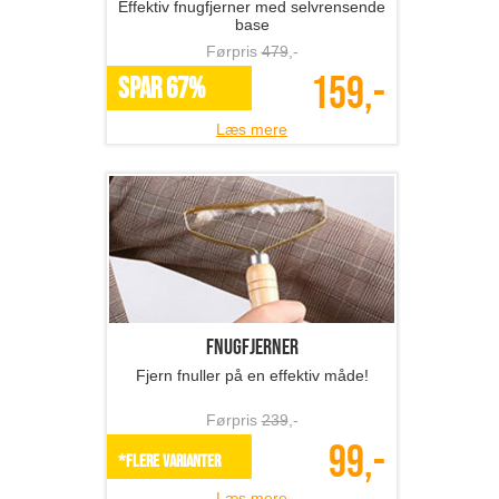
Effektiv fnugfjerner med selvrensende
base
Førpris
479
,-
159,-
SPAR 67%
Læs mere
Fnugfjerner
Fjern fnuller på en effektiv måde!
Førpris
239
,-
99,-
*Flere varianter
Læs mere