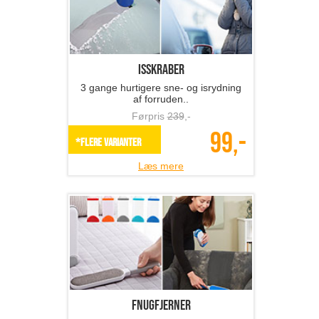
Isskraber
3 gange hurtigere sne- og isrydning
af forruden..
Førpris
239
,-
99,-
*Flere varianter
Læs mere
Fnugfjerner