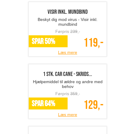
1 stk. beskyttelsesdragt...
Beskyt dig selv mod skidt og snavs!
Førpris
769
,-
329,-
SPAR 57%
Læs mere
Visir inkl. mundbind
Beskyt dig mod virus - Visir inkl.