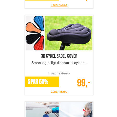
Læs mere
3D cykel sadel cover
Smart og billigt tilbehør til cyklen..
Førpris
199
,-
99,-
SPAR 50%
Læs mere