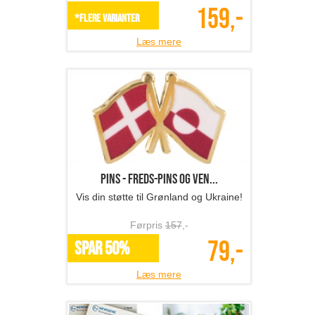
159,-
*Flere varianter
Læs mere
Pins - Freds-pins og ven...
Vis din støtte til Grønland og Ukraine!
Førpris
157
,-
79,-
SPAR 50%
Læs mere