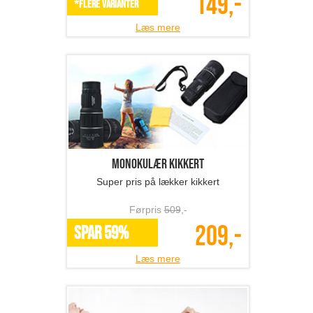
149,-
*Flere varianter
Læs mere
Monokulær kikkert
Super pris på lækker kikkert
Førpris
509
,-
209,-
SPAR 59%
Læs mere