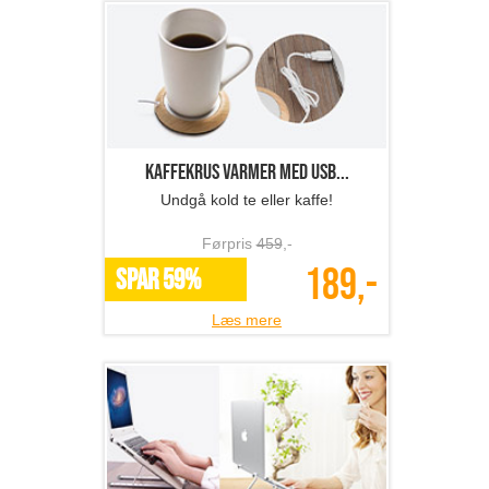
Kaffekrus varmer med USB...
Undgå kold te eller kaffe!
Førpris
459
,-
189,-
SPAR 59%
Læs mere