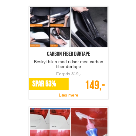
Carbon Fiber Dørtape
Beskyt bilen mod ridser med carbon
fiber dørtape
Førpris
319
,-
149,-
SPAR 53%
Læs mere