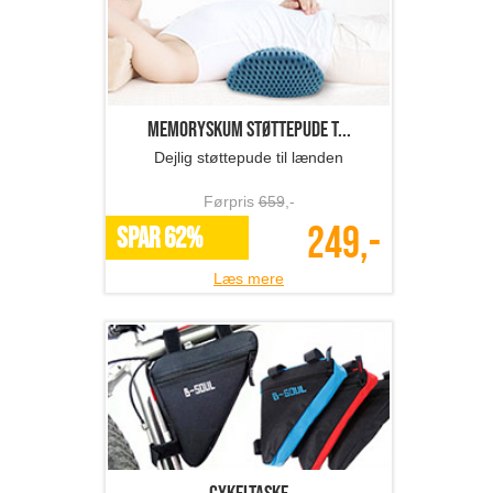
Memoryskum støttepude t...
Dejlig støttepude til lænden
Førpris
659
,-
249,-
SPAR 62%
Læs mere