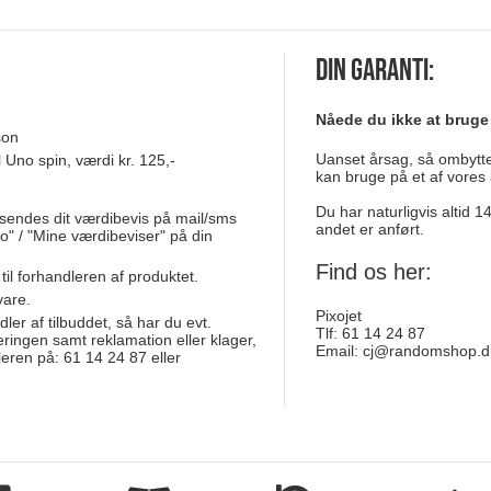
Din garanti:
Nåede du ikke at bruge
son
Uanset årsag, så ombytter
l Uno spin, værdi kr. 125,-
kan bruge på et af vores 
Du har naturligvis altid 
sendes dit værdibevis på mail/sms
andet er anført.
o" / "Mine værdibeviser" på din
Find os her:
 til forhandleren af produktet.
vare.
Pixojet
dler af tilbuddet, så har du evt.
Tlf: 61 14 24 87
eringen samt reklamation eller klager,
Email:
cj@randomshop.d
eren på: 61 14 24 87 eller
hus-og-have