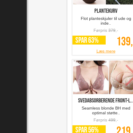
Plantekurv
Flot planteskjuler til ude og
inde..
Førpris
379
,-
139,
SPAR 63%
Læs mere
Svedabsorberende front-l..
Seamless blonde BH med
optimal støtte..
Førpris
499
,-
219,
SPAR 56%