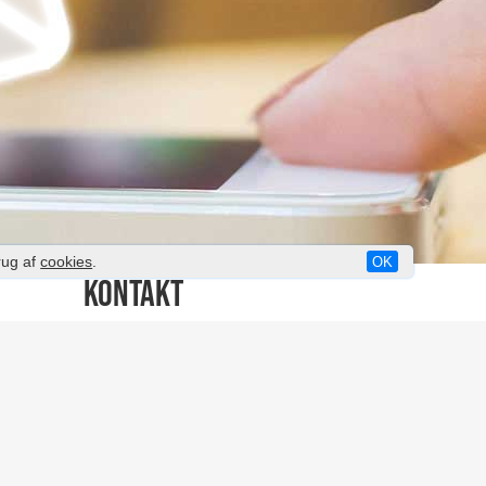
rug af
cookies
.
OK
KONTAKT
vip@just-half-price.dk