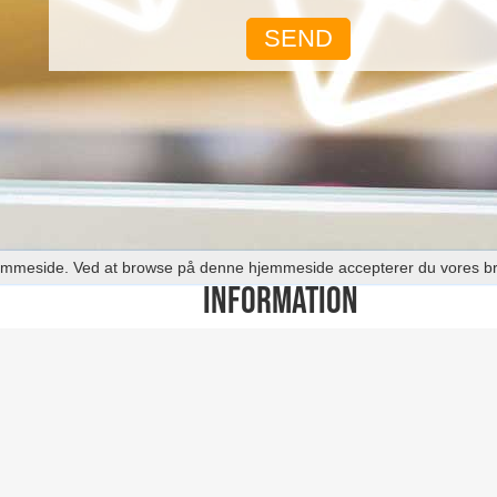
s hjemmeside. Ved at browse på denne hjemmeside accepterer du vores b
INFORMATION
r
Om os
Handelsbetingelser
Privatlivspolitik
Levering & Returpolitik
Kontakt os
Sitemap