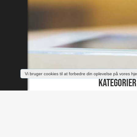
Vi bruger cookies til at forbedre din oplevelse på vore
KATEGORIER
Diverse Ting & Sage
Elektronik
Erotik
Hus & Have
Mobil & Tablet
Motion & Træning
Skønhed & Velvære