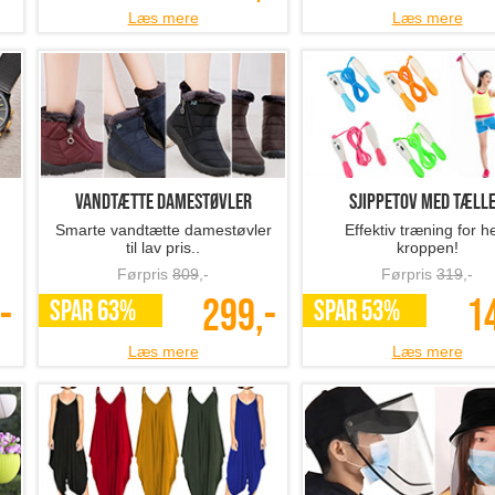
Læs mere
Læs mere
Vandtætte damestøvler
Sjippetov med tæll
Smarte vandtætte damestøvler
Effektiv træning for h
til lav pris..
kroppen!
Førpris
809
,-
Førpris
319
,-
-
299,-
1
SPAR 63%
SPAR 53%
Læs mere
Læs mere