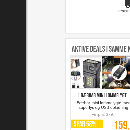
Leveres
Aktive deals i samme 
1 bærbar mini lommelygt...
Bærbar mini lommelygte me
superlys og USB opladning
Førpris
379
,-
159,
SPAR 58%