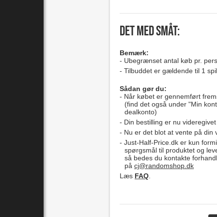
Det med småt:
Bemærk:
Ubegrænset antal køb pr. per
Tilbuddet er gældende til 1 spi
Sådan gør du:
Når købet er gennemført frem
(find det også under "Min kont
dealkonto)
Din bestilling er nu videregivet
Nu er det blot at vente på din 
Just-Half-Price.dk er kun formi
spørgsmål til produktet og lev
så bedes du kontakte forhandl
på
cj@randomshop.dk
Læs
FAQ
.