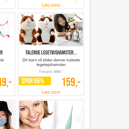
Læs mere
er
Talende legetøjshamster...
ele
Dit barn vil elske denne nuttede
legetøjshamster
Førpris
469
,-
49,-
159,-
SPAR 66%
Læs mere