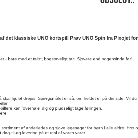
det klassiske UNO kortspil! Prøv UNO Spin fra Pixojet for ku
et - bare med et twist, bogstaveligt talt. Sjovere end nogensinde før!
så skal hjulet drejes. Spørgsmålet er så, om heldet er på din side. Vil du
ller.
Spillere kan 'overhale' dig og pludseligt tage føringen.
llere
t sortiment af anderledes og sjove legesager for børn i alle aldre. Hos o
 dag-til-ag levering på et utal af vores varer!