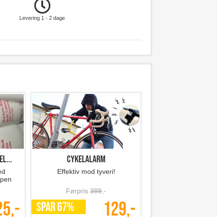
Levering 1 - 2 dage
l...
Cykelalarm
ed
Effektiv mod tyveri!
ppen
Førpris
389
,-
25,-
129,-
SPAR 67%