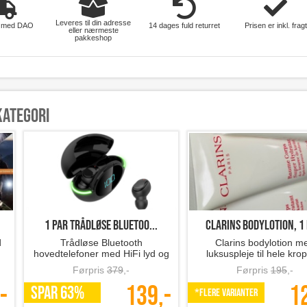
Leveres til din adresse
 med DAO
14 dages fuld returret
Prisen er inkl. fragt
eller nærmeste
pakkeshop
kategori
1 par Trådløse Bluetoo...
Clarins Bodylotion, 1 e
d
Trådløse Bluetooth
Clarins bodylotion m
hovedtelefoner med HiFi lyd og
luksuspleje til hele kro
støjreduktion
Førpris
379
,-
Førpris
195
,-
-
139,-
1
SPAR 63%
*Flere varianter