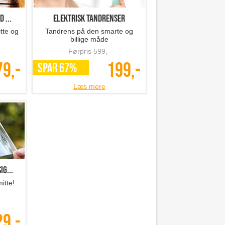
 ...
Elektrisk tandrenser
tte og
Tandrens på den smarte og
billige måde
Førpris
599
,-
79,-
199,-
SPAR 67%
Læs mere
g...
itte!
29,-