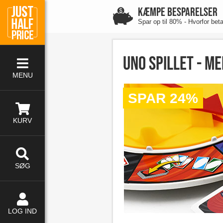
KÆMPE BESPARELSER
Spar op til 80% - Hvorfor bet
Uno spillet - me
MENU
SPAR 24%
KURV
SØG
LOG IND