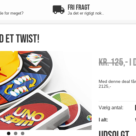
FRI FRAGT
ale for meget?
Ja det er rigtigt nok..
d et twist!
Kr. 125
,- I
Med denne deal får d
2125,-
Vælg antal:
I alt:
Udsolgt..