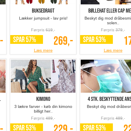
Buksedragt
Bøllehat eller cap med
Lækker jumpsuit - lav pris!
Beskyt dig mod dråbesmi
solen..
Førpris
619
,-
Førpris
379
,-
-
269,-
1
SPAR 57%
SPAR 53%
Læs mere
Læs mere
.
Kimono
4 stk. beskyttende ansi
3 lækre farver - køb din kimono
Beskyt dig mod dråbesm
billigt her..
Førpris
489
,-
Førpris
489
,-
-
229,-
2
SPAR 53%
SPAR 53%