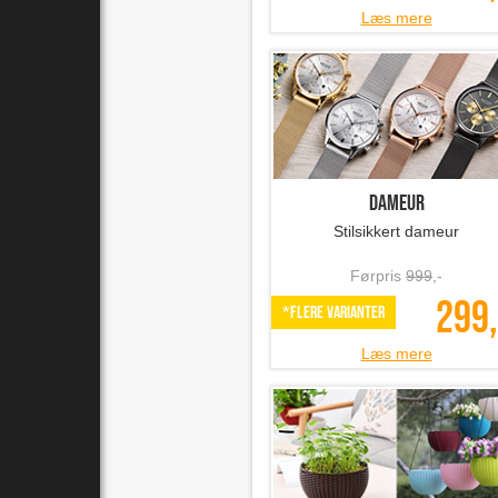
Læs mere
Dameur
Stilsikkert dameur
Førpris
999
,-
299,
*Flere varianter
Læs mere