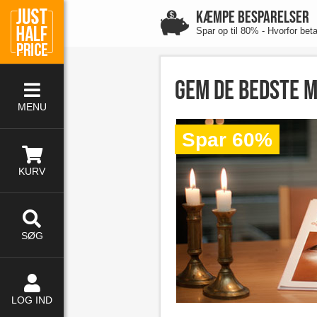
KÆMPE BESPARELSER
Spar op til 80% - Hvorfor bet
Gem de bedste m
MENU
Spar 60%
KURV
SØG
LOG IND