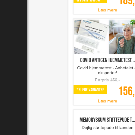
189,
Læs mere
Covid antigen hjemmetest...
Covid hjemmetest - Anbefalet 
eksperter!
Førpris
156
,-
156,
*Flere varianter
Læs mere