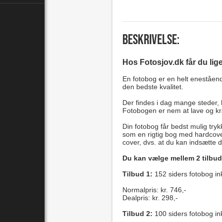
Beskrivelse:
Hos Fotosjov.dk får du lige 
En fotobog er en helt eneståend
den bedste kvalitet.
Der findes i dag mange steder, h
Fotobogen er nem at lave og kr
Din fotobog får bedst mulig try
som en rigtig bog med hardcover
cover, dvs. at du kan indsætte d
Du kan vælge mellem 2 tilbu
Tilbud 1:
152 siders fotobog inkl
Normalpris: kr. 746,-
Dealpris: kr. 298,-
Tilbud 2:
100 siders fotobog ink