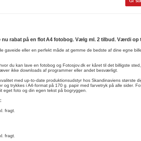
nu rabat på en flot A4 fotobog. Vælg ml. 2 tilbud. Værdi op til k
e gaveide eller en perfekt måde at gemme de bedste af dine egne billede
vor du kan lave en fotobog og Fotosjov.dk er kåret til det billigste sted
æver ikke downloads af programmer eller andet besværligt.
kkvalitet med up-to-date produktionsudstyr hos Skandinaviens største di
 og trykkes i A4-format på 170 g. papir med farvetryk på alle sider. Fot
it eget foto og din egen tekst på bogryggen.
d:
. fragt.
l. fragt.