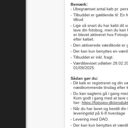
Bemærk:
Ubegrænset antal køb pr. per
Tilbuddet er gældende til: En 
tilbud.
Lige så snart du har købt dit 
lave din fotobog, men du kan f
er blevet aktiveret hos Foto
efter købet.
Den aktiverede værdikode er 
Der kan kun benyttes en værdik
Tilbuddet er inkl. fragt.
Værdibeviset udløber 28.02.
01/09/2025.
Sådan gør du:
Dit køb er registreret og din v
næstkommende tirsdag efter 
Du kan sagtens gå i gang med 
Kom godt i gang med at lave 
her:
https://fotosjov.dk/prod
Når du har lavet og bestilt din
leveringstid på 6-8 hverdage
Levering med DAO.
Der kan kun benyttes et værdib