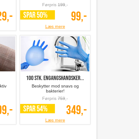
ker
3D cykel sadel cover
otte
Smart og billigt tilbehør til
cyklen..
Førpris
199
,-
29,-
99,-
SPAR 50%
Læs mere
100 stk. engangshandsker...
ktiv
Beskytter mod snavs og
bakterier!
Førpris
759
,-