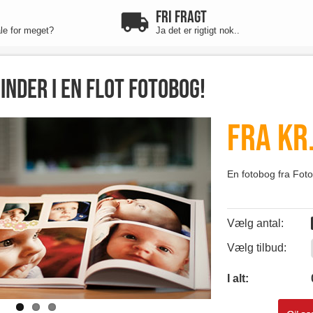
FRI FRAGT
ale for meget?
Ja det er rigtigt nok..
inder i en flot fotobog!
Fra kr.
En fotobog fra Fotos
Vælg antal:
Vælg tilbud:
0
I alt: