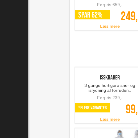
Memoryskum støttepude t..
Dejlig støttepude til lænden
Førpris
659
,-
249,
SPAR 62%
Læs mere
Isskraber
3 gange hurtigere sne- og
isrydning af forruden..
Førpris
239
,-