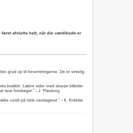
først afslutte helt, når din værdikode er
den grad op til forventningerne. De er virkelig
kke kvalitet. Lækre sider med skarpe billeder
 at lave fotobøger."
-
J. Plauborg
slæbe rundt på hele varelageret."
-
K. Koldste