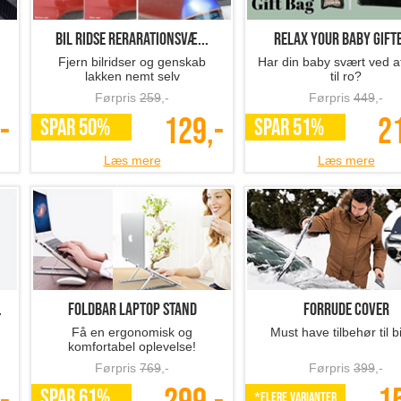
Bil ridse rerarationsvæ...
Relax your baby gift
Fjern bilridser og genskab
Har din baby svært ved at
lakken nemt selv
til ro?
Førpris
259
,-
Førpris
449
,-
-
129,-
2
SPAR 50%
SPAR 51%
Læs mere
Læs mere
.
Foldbar laptop stand
Forrude cover
Få en ergonomisk og
Must have tilbehør til b
komfortabel oplevelse!
Førpris
769
,-
Førpris
399
,-
SPAR 61%
*Flere varianter