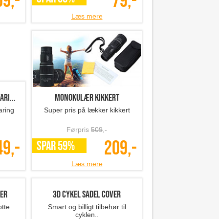
59,-
79,-
Læs mere
ri...
Monokulær kikkert
aring
Super pris på lækker kikkert
Førpris
509
,-
49,-
209,-
SPAR 59%
Læs mere