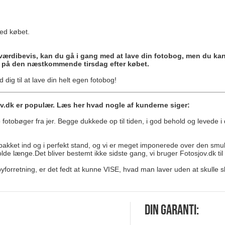
med købet.
 værdibevis, kan du gå i gang med at lave din fotobog, men du kan 
v på den næstkommende tirsdag efter købet.
 dig til at lave din helt egen fotobog!
jov.dk er populær. Læs her hvad nogle af kunderne siger:
 fotobøger fra jer. Begge dukkede op til tiden, i god behold og levede i 
t pakket ind og i perfekt stand, og vi er meget imponerede over den smu
lde længe.Det bliver bestemt ikke sidste gang, vi bruger Fotosjov.dk til
byforretning, er det fedt at kunne VISE, hvad man laver uden at skulle 
Din garanti: