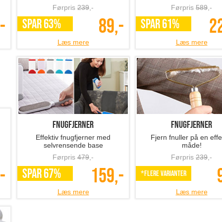
.
Cykeltaske
Puslespil 1000 brik
Smart taske til cykelturen
Puslespil til voksne - fl
motiver..
Førpris
239
,-
Førpris
589
,-
-
89,-
2
SPAR 63%
SPAR 61%
Læs mere
Læs mere
Fnugfjerner
Fnugfjerner
Effektiv fnugfjerner med
Fjern fnuller på en effe
selvrensende base
måde!
Førpris
479
,-
Førpris
239
,-