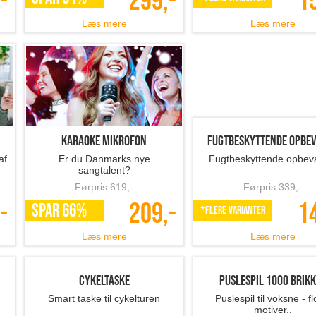
-
299,-
1
Læs mere
Læs mere
Karaoke mikrofon
Fugtbeskyttende opbeva
af
Er du Danmarks nye
Fugtbeskyttende opbev
sangtalent?
Førpris
619
,-
Førpris
339
,-
-
209,-
1
SPAR 66%
*Flere varianter
Læs mere
Læs mere