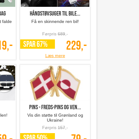
bag
Håndstøvsuger til bile...
 falde
Få en skinnende ren bil!
Førpris
689
,-
19,-
229,-
SPAR 67%
Læs mere
Pins - Freds-pins og ven...
ilen!
Vis din støtte til Grønland og
Ukraine!
Førpris
157
,-
SPAR 50%