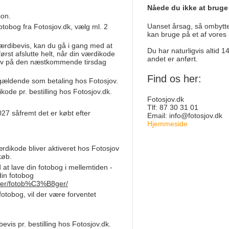
Nåede du ikke at bruge
son.
Uanset årsag, så ombytter
fotobog fra Fotosjov.dk, vælg ml. 2
kan bruge på et af vores 
værdibevis, kan du gå i gang med at
Du har naturligvis altid 
ørst afslutte helt, når din værdikode
andet er anført.
sjov på den næstkommende tirsdag
Find os her:
gældende som betaling hos Fotosjov.
ode pr. bestilling hos Fotosjov.dk.
Fotosjov.dk
Tlf: 87 30 31 01
2027
såfremt det er købt efter
Email:
info@fotosjov.dk
Hjemmeside
deals.php?id=12613
ærdikode bliver aktiveret hos Fotosjov
køb.
at lave din fotobog i mellemtiden -
din fotobog
ukter/fotob%C3%B8ger/
 fotobog, vil der være forventet
evis pr. bestilling hos Fotosjov.dk.