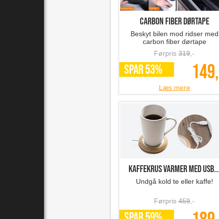
Carbon Fiber Dørtape
Beskyt bilen mod ridser med
carbon fiber dørtape
Førpris
319
,-
149,
SPAR 53%
Læs mere
Kaffekrus varmer med USB..
Undgå kold te eller kaffe!
Førpris
459
,-
SPAR 59%