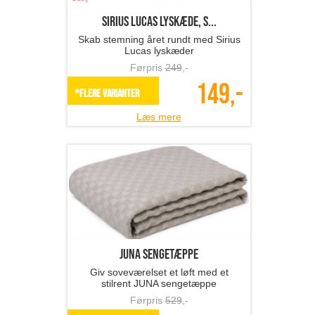
Sirius LUCAS lyskæde, s...
Skab stemning året rundt med Sirius
Lucas lyskæder
Førpris
249
,-
149,-
*Flere varianter
Læs mere
JUNA sengetæppe
Giv soveværelset et løft med et
stilrent JUNA sengetæppe
Førpris
529
,-