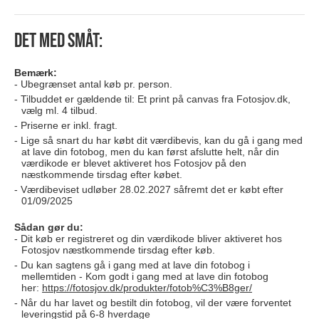
Det med småt:
Bemærk:
Ubegrænset antal køb pr. person.
Tilbuddet er gældende til: Et print på canvas fra Fotosjov.dk,
vælg ml. 4 tilbud.
Priserne er inkl. fragt.
Lige så snart du har købt dit værdibevis, kan du gå i gang med
at lave din fotobog, men du kan først afslutte helt, når din
værdikode er blevet aktiveret hos Fotosjov på den
næstkommende tirsdag efter købet.
Værdibeviset udløber 28.02.2027 såfremt det er købt efter
01/09/2025
Sådan gør du:
Dit køb er registreret og din værdikode bliver aktiveret hos
Fotosjov næstkommende tirsdag efter køb.
Du kan sagtens gå i gang med at lave din fotobog i
mellemtiden - Kom godt i gang med at lave din fotobog
her:
https://fotosjov.dk/produkter/fotob%C3%B8ger/
Når du har lavet og bestilt din fotobog, vil der være forventet
leveringstid på 6-8 hverdage