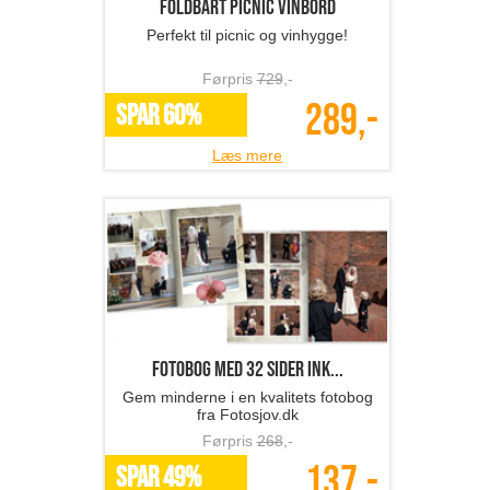
Foldbart picnic vinbord
Perfekt til picnic og vinhygge!
Førpris
729
,-
289,-
SPAR 60%
Læs mere
Fotobog med 32 sider ink...
Gem minderne i en kvalitets fotobog
fra Fotosjov.dk
Førpris
268
,-
137,-
SPAR 49%