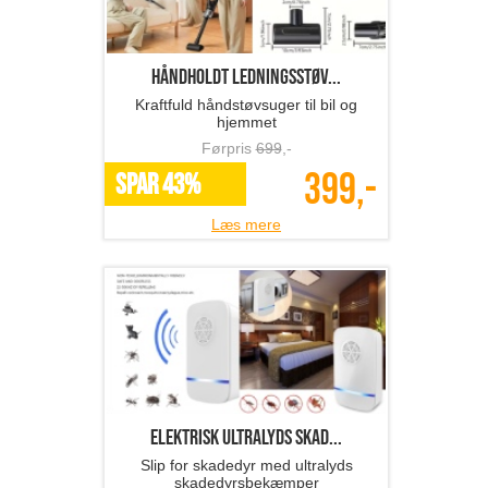
Håndholdt ledningsstøv...
Kraftfuld håndstøvsuger til bil og
hjemmet
Førpris
699
,-
399,-
SPAR 43%
Læs mere
Elektrisk ultralyds skad...
Slip for skadedyr med ultralyds
skadedyrsbekæmper