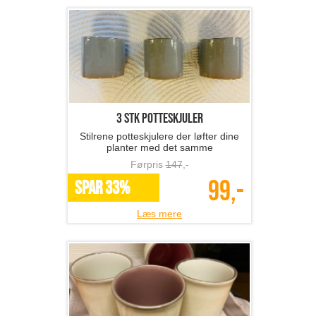
3 stk potteskjuler
Stilrene potteskjulere der løfter dine
planter med det samme
Førpris
147
,-
99,-
SPAR 33%
Læs mere