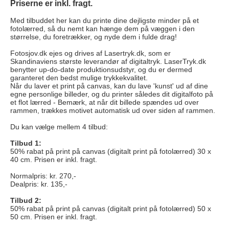
Priserne er inkl. fragt.
Med tilbuddet her kan du printe dine dejligste minder på et
fotolærred, så du nemt kan hænge dem på væggen i den
størrelse, du foretrækker, og nyde dem i fulde drag!
Fotosjov.dk ejes og drives af Lasertryk.dk, som er
Skandinaviens største leverandør af digitaltryk. LaserTryk.dk
benytter up-do-date produktionsudstyr, og du er dermed
garanteret den bedst mulige trykkekvalitet.
Når du laver et print på canvas, kan du lave 'kunst' ud af dine
egne personlige billeder, og du printer således dit digitalfoto på
et flot lærred - Bemærk, at når dit billede spændes ud over
rammen, trækkes motivet automatisk ud over siden af rammen.
Du kan vælge mellem 4 tilbud:
Tilbud 1:
50% rabat på print på canvas (digitalt print på fotolærred) 30 x
40 cm. Prisen er inkl. fragt.
Normalpris: kr. 270,-
Dealpris: kr. 135,-
Tilbud 2:
50% rabat på print på canvas (digitalt print på fotolærred) 50 x
50 cm. Prisen er inkl. fragt.