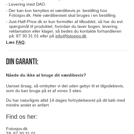
Levering med DAO.
Der kan kun benyttes et værdibevis pr. bestilling hos
Fotosjov.dk. Hele værdibeviset skal bruges i en bestilling.
Just-Half-Price.dk er kun formidler af tilbuddet, så har du evt.
spørgsmål til produktet, hvordan du laver bogen, levering,
reklamation eller klager, så bedes du kontakte forhandleren
på: 87 30 31 01 eller på
info@fotosjov.dk
Læs
FAQ
.
Din garanti:
Nåede du ikke at bruge dit værdibevis?
Uanset årsag, så ombytter vi det uden gebyr til et tilgodebevis,
som du kan bruge på et af vores 3 sites.
Du har naturligvis altid 14 dages fortrydelsesret på dit køb med
mindre andet er anført.
Find os her:
Fotosjov.dk
Tlf: 87 30 31 01