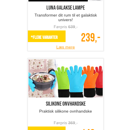
Luna Galakse lampe
Transformer dit rum til et galaktisk
univers!
Førpris
639
,-
239,-
*Flere varianter
Læs mere
Silikone onvhandske
Praktisk silikone ovnhandske
Førpris
369
,-