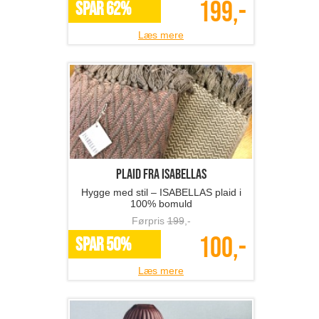
199,-
SPAR 62%
Læs mere
Plaid fra ISABELLAS
Hygge med stil – ISABELLAS plaid i
100% bomuld
Førpris
199
,-
100,-
SPAR 50%
Læs mere