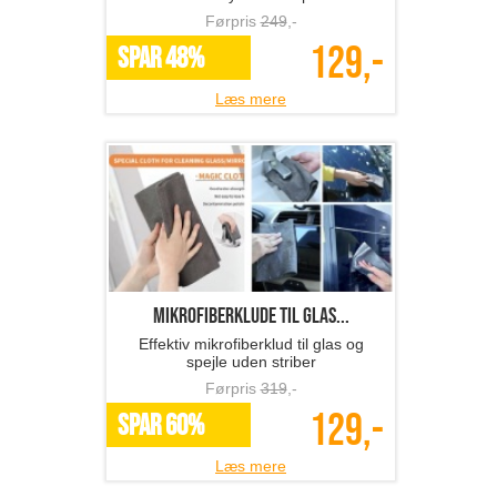
Førpris
249
,-
129,-
SPAR 48%
Læs mere
Mikrofiberklude til glas...
Effektiv mikrofiberklud til glas og
spejle uden striber
Førpris
319
,-
129,-
SPAR 60%
Læs mere