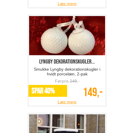
Læs mere
Lyngby dekorationskugler...
Smukke Lyngby dekorationskugler i
hvidt porcelæn, 2-pak
Førpris
249
,-
149,-
SPAR 40%
Læs mere