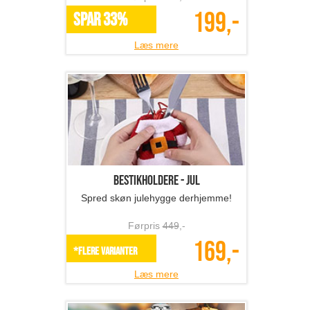
199,-
SPAR 33%
Læs mere
Bestikholdere - jul
Spred skøn julehygge derhjemme!
Førpris
449
,-
169,-
*Flere varianter
Læs mere