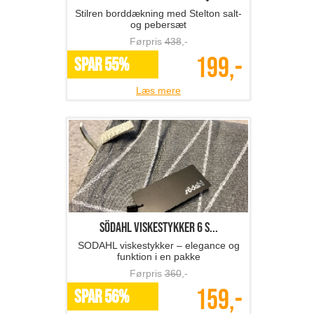
Stilren borddækning med Stelton salt-
og pebersæt
Førpris
438
,-
199,-
SPAR 55%
Læs mere
SÖDAHL viskestykker 6 s...
SODAHL viskestykker – elegance og
funktion i en pakke
Førpris
360
,-
159,-
SPAR 56%