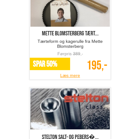
Mette Blomsterberg tært...
Tærteform og kagerulle fra Mette
Blomsterberg
Førpris
389
,-
195,-
SPAR 50%
Læs mere
Stelton salt- og pebers�...