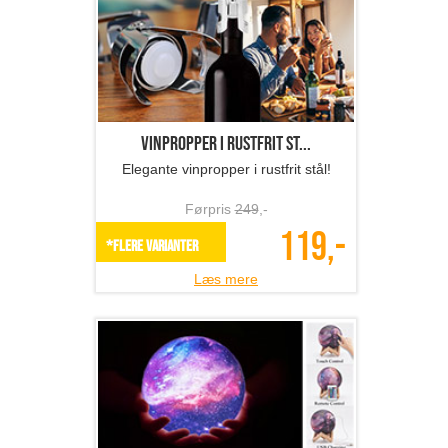
Vinpropper i rustfrit st...
Elegante vinpropper i rustfrit stål!
Førpris
249
,-
119,-
*Flere varianter
Læs mere