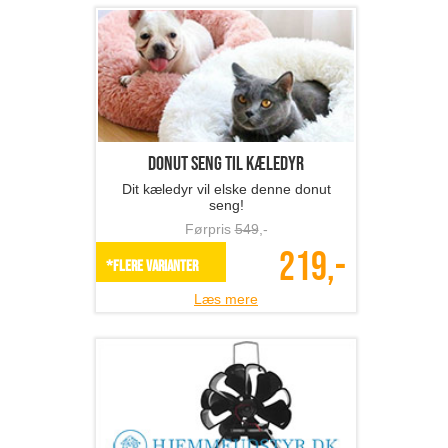
Donut seng til kæledyr
Dit kæledyr vil elske denne donut
seng!
Førpris
549
,-
219,-
*Flere varianter
Læs mere