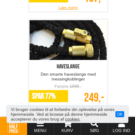
Læs mere
Haveslange
Den smarte haveslange med
messingkoblinger
Førpris
1099
,-
249,-
SPAR 77%
Læs mere
Vi bruger cookies til at forbedre din oplevelse på vores
hjemmeside. Ved at browse på denne hjemmeside
OK
accepterer du vores brug af
cookies
.
MENU
KURV
SØG
LOG IND