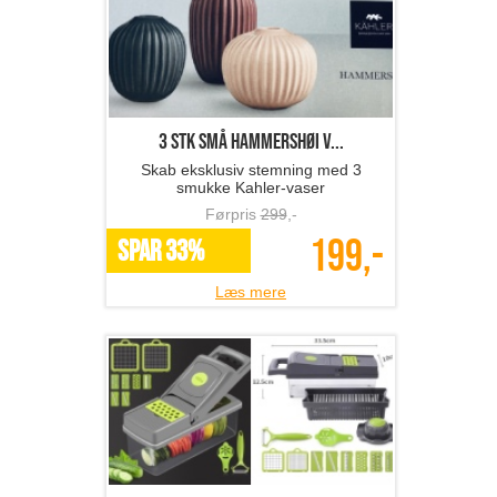
3 stk små Hammershøi v...
Skab eksklusiv stemning med 3
smukke Kahler-vaser
Førpris
299
,-
199,-
SPAR 33%
Læs mere