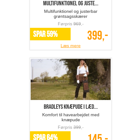
Multifunktionel og juste...
Multifunktionel og justerbar
grøntsagsskærer
Førpris
969
,-
399,-
SPAR 59%
Læs mere
BRADLEYS knæpude i læd...
Komfort til havearbejdet med
knæpude
Førpris
399
,-
145,-
SPAR 64%