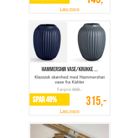
Læs mere
Hammershøi vase/krukke ...
Klassisk skønhed med Hammershøi
vase fra Kähler
Førpris
600
,-
315,-
SPAR 48%
Læs mere